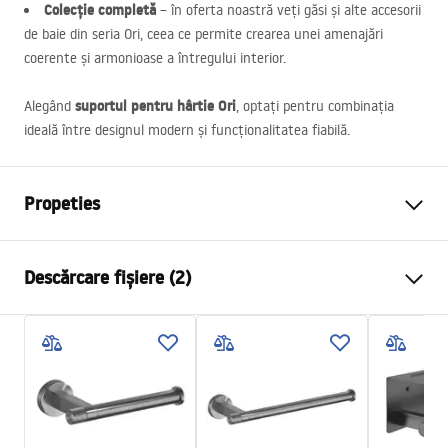
Colecție completă
– în oferta noastră veți găsi și alte accesorii
de baie din seria Ori, ceea ce permite crearea unei amenajări
coerente și armonioase a întregului interior.
suportul pentru hârtie Ori
Alegând
, optați pentru combinația
ideală între designul modern și funcționalitatea fiabilă.
Propeties
Culoare
Cupru periat
Descărcare fișiere (2)
Material
Metal
Metodă de montaj
Cu șuruburi
Condiții de garanție
Latime
170
mm
Warranty_Terms_and_Conditions_Accessories_-_24.pdf
Inalime
40
mm
Adâncime
80
mm
Informații de siguranță