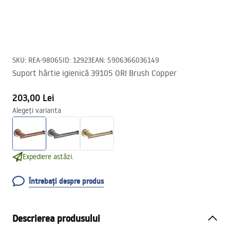
SKU
:
REA-98065
ID
:
12923
EAN
:
5906366036149
Suport hârtie igienică 39105 ORI Brush Copper
203,00 Lei
Alegeți varianta
Expediere astăzi.
Întrebați despre produs
Descrierea produsului