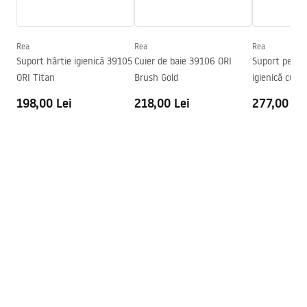
Serie
Ori
Safety_Information_Accessories.pdf
Garantie
24 luni
Rea
Rea
Rea
Suport hârtie igienică 39105
Cuier de baie 39106 ORI
Suport pentr
ORI Titan
Brush Gold
igienică cu p
ORI Titan
198,00 Lei
218,00 Lei
277,00 Le