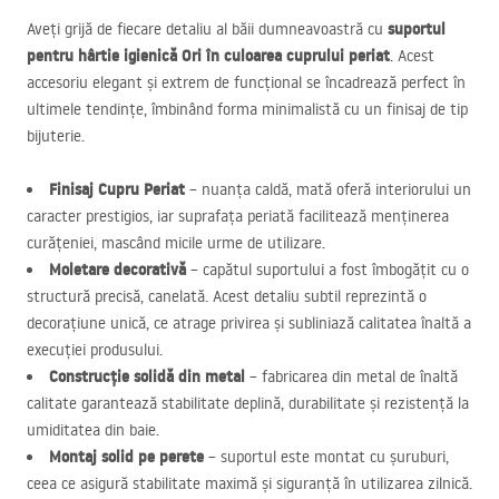
suportul
Aveți grijă de fiecare detaliu al băii dumneavoastră cu
pentru hârtie igienică Ori în culoarea cuprului periat
. Acest
accesoriu elegant și extrem de funcțional se încadrează perfect în
ultimele tendințe, îmbinând forma minimalistă cu un finisaj de tip
bijuterie.
Finisaj Cupru Periat
– nuanța caldă, mată oferă interiorului un
caracter prestigios, iar suprafața periată facilitează menținerea
curățeniei, mascând micile urme de utilizare.
Moletare decorativă
– capătul suportului a fost îmbogățit cu o
structură precisă, canelată. Acest detaliu subtil reprezintă o
decorațiune unică, ce atrage privirea și subliniază calitatea înaltă a
execuției produsului.
Construcție solidă din metal
– fabricarea din metal de înaltă
calitate garantează stabilitate deplină, durabilitate și rezistență la
umiditatea din baie.
Montaj solid pe perete
– suportul este montat cu șuruburi,
ceea ce asigură stabilitate maximă și siguranță în utilizarea zilnică.