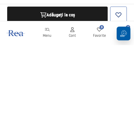
Adăugați la coș
0
0
Menu
Cont
Favorite
Coș
Buletin informativ
Fii la curent cu noutățile și promoțiile!
Conectați-vă
Introducând și confirmând datele dvs., sunteți de acord să primiți
newsletterul în conformitate cu termenii stabiliți în
Regulament
.