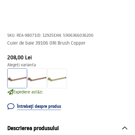
SKU
:
REA-98071
ID
:
12925
EAN
:
5906366036200
Cuier de baie 39106 ORI Brush Copper
208,00 Lei
Alegeți varianta
Expediere astăzi.
Întrebați despre produs
Descrierea produsului