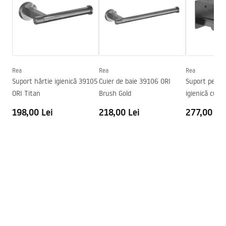
Inalime
35
mm
Adâncime
80
mm
Condiții de garanție
Serie
Ori
Warranty_Terms_and_Conditions_Accessories_-_24.pdf
Garantie
24 luni
Rea
Rea
Rea
Informații de siguranță
Suport hârtie igienică 39105
Cuier de baie 39106 ORI
Suport pentr
Safety_Information_Accessories.pdf
ORI Titan
Brush Gold
igienică cu p
ORI Titan
198,00 Lei
218,00 Lei
277,00 Le
Informații de siguranță
Safety_Information_Accessories.pdf