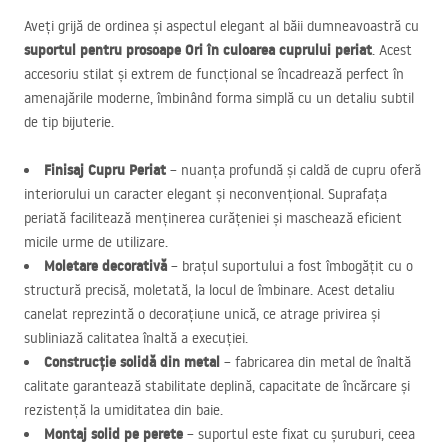
Aveți grijă de ordinea și aspectul elegant al băii dumneavoastră cu
suportul pentru prosoape Ori în culoarea cuprului periat
. Acest
accesoriu stilat și extrem de funcțional se încadrează perfect în
amenajările moderne, îmbinând forma simplă cu un detaliu subtil
de tip bijuterie.
Finisaj Cupru Periat
– nuanța profundă și caldă de cupru oferă
interiorului un caracter elegant și neconvențional. Suprafața
periată facilitează menținerea curățeniei și maschează eficient
micile urme de utilizare.
Moletare decorativă
– brațul suportului a fost îmbogățit cu o
structură precisă, moletată, la locul de îmbinare. Acest detaliu
canelat reprezintă o decorațiune unică, ce atrage privirea și
subliniază calitatea înaltă a execuției.
Construcție solidă din metal
– fabricarea din metal de înaltă
calitate garantează stabilitate deplină, capacitate de încărcare și
rezistență la umiditatea din baie.
Montaj solid pe perete
– suportul este fixat cu șuruburi, ceea