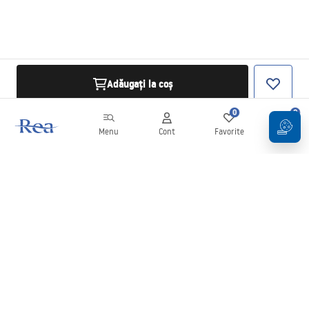
Adăugați la coș
0
0
Menu
Cont
Favorite
Coș
Buletin informativ
Fii la curent cu noutățile și promoțiile!
Conectați-vă