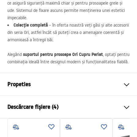
ce asigură siguranță maximă chiar și pentru prosoapele grele și
ude. Sistemul de fixare ascuns permite menținerea unei estetici
impecabile.
Colecție completă
– în oferta noastră veți găsi și alte accesorii
din seria Ori, astfel încât să puteți crea o amenajare coerentă și
armonioasă a întregii băi.
suportul pentru prosoape Ori Cupru Periat
Alegând
, optați pentru
combinația ideală între designul modern și funcționalitatea fiabilă.
Propeties
Culoare
Cupru periat
Descărcare fișiere (4)
Material
Metal
Metodă de montaj
Cu șuruburi
Condiții de garanție
Latime
280
mm
Warranty_Terms_and_Conditions_Accessories_-_24.pdf