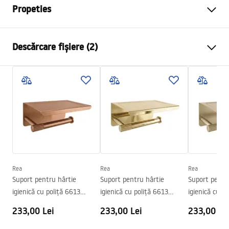
Propeties
Culoare
Auriu periat
Descărcare fișiere (2)
Material
Metal
Metodă de montaj
Cu șuruburi
Informații de siguranță
Latime
175
mm
WARUNKI_BEZPIECZENSTWA_AKCESORIA_LAZIENKOWE.
Inalime
45
mm
pdf
Adâncime
65
mm
Serie
Til
Condiții de garanție
Garantie
24 luni
Warranty_Terms_and_Conditions_Accessories_-_24.pdf
Rea
Rea
Rea
Suport pentru hârtie
Suport pentru hârtie
Suport pentr
igienică cu poliță 6613
igienică cu poliță 6613
igienică cu p
Modern Copper Brush
Modern Gold
Modern Gold 
233,00 Lei
233,00 Lei
233,00 Le