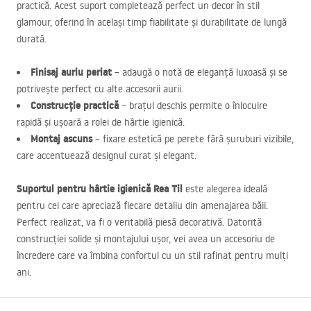
practică. Acest suport completează perfect un decor în stil
glamour, oferind în același timp fiabilitate și durabilitate de lungă
durată.
Finisaj auriu periat
– adaugă o notă de eleganță luxoasă și se
potrivește perfect cu alte accesorii aurii.
Construcție practică
– brațul deschis permite o înlocuire
rapidă și ușoară a rolei de hârtie igienică.
Montaj ascuns
– fixare estetică pe perete fără șuruburi vizibile,
care accentuează designul curat și elegant.
Suportul pentru hârtie igienică Rea Til
este alegerea ideală
pentru cei care apreciază fiecare detaliu din amenajarea băii.
Perfect realizat, va fi o veritabilă piesă decorativă. Datorită
construcției solide și montajului ușor, vei avea un accesoriu de
încredere care va îmbina confortul cu un stil rafinat pentru mulți
ani.