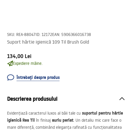
SKU
:
REA-88047
ID
:
12172
EAN
:
5906366016738
Suport hârtie igienică 109 Til Brush Gold
134,00 Lei
Expediere mâine.
Întrebați despre produs
Descrierea produsului
suportul pentru hârtie
Evidențiază caracterul luxos al băii tale cu
igienică Rea Til
auriu periat
în finisaj
. Un detaliu mic care face o
mare diferență, combinând eleganța rafinată cu funcționalitatea