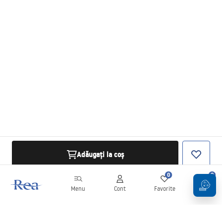
Adăugați la coș
0
0
Menu
Cont
Favorite
Coș