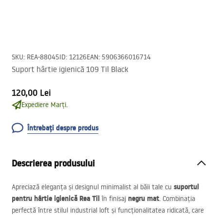
SKU
:
REA-88045
ID
:
12126
EAN
:
5906366016714
Suport hârtie igienică 109 Til Black
120,00 Lei
Expediere Marți.
Întrebați despre produs
Descrierea produsului
suportul
Apreciază eleganța și designul minimalist al băii tale cu
pentru hârtie igienică Rea Til
negru mat
în finisaj
. Combinația
perfectă între stilul industrial loft și funcționalitatea ridicată, care