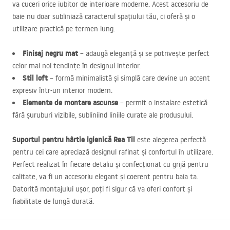
va cuceri orice iubitor de interioare moderne. Acest accesoriu de
baie nu doar subliniază caracterul spațiului tău, ci oferă și o
utilizare practică pe termen lung.
Finisaj negru mat
– adaugă eleganță și se potrivește perfect
celor mai noi tendințe în designul interior.
Stil loft
– formă minimalistă și simplă care devine un accent
expresiv într-un interior modern.
Elemente de montare ascunse
– permit o instalare estetică
fără șuruburi vizibile, subliniind liniile curate ale produsului.
Suportul pentru hârtie igienică Rea Til
este alegerea perfectă
pentru cei care apreciază designul rafinat și confortul în utilizare.
Perfect realizat în fiecare detaliu și confecționat cu grijă pentru
calitate, va fi un accesoriu elegant și coerent pentru baia ta.
Datorită montajului ușor, poți fi sigur că va oferi confort și
fiabilitate de lungă durată.