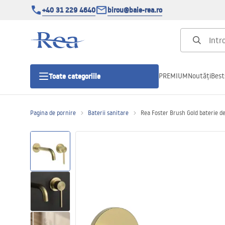
+40 31 229 4640
birou@baie-rea.ro
PREMIUM
Noutăți
Best
Toate categoriile
Pagina de pornire
Baterii sanitare
Rea Foster Brush Gold baterie de
Cabine de dus
Usi pentru cabine de dus
Cadite de dus
Rigole Liniare