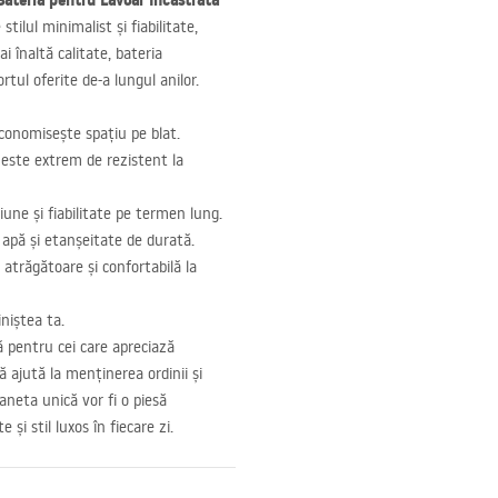
Bateria pentru Lavoar Încastrată
stilul minimalist și fiabilitate,
i înaltă calitate, bateria
rtul oferite de-a lungul anilor.
conomisește spațiu pe blat.
 este extrem de rezistent la
iune și fiabilitate pe termen lung.
e apă și etanșeitate de durată.
atrăgătoare și confortabilă la
iniștea ta.
ă pentru cei care apreciază
 ajută la menținerea ordinii și
neta unică vor fi o piesă
e și stil luxos în fiecare zi.