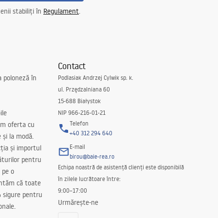
nii stabiliți în
Regulament
.
Contact
a poloneză în
Podlasiak Andrzej Cylwik sp. k.
ul. Przędzalniana 60
15-688 Białystok
ile
NIP 966-216-01-21
Telefon
m oferta cu
+40 312 294 640
e și la modă.
E-mail
ția și importul
birou@baie-rea.ro
ăturilor pentru
Echipa noastră de asistență clienți este disponibilă
 pe o
în zilele lucrătoare între:
antăm că toate
9:00–17:00
 sigure pentru
Urmărește-ne
onale.