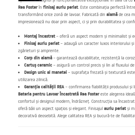
Apreciază designul și funcționalitatea excepționale în baia ta cu
Rea Foster
finisaj auriu periat
în
. Este combinația perfectă între 
alamă
transformând orice zonă de lavoar. Fabricată din
de cea ma
impresionează nu doar prin aspect, ci și prin durabilitatea și confo
Montaj încastrat
– oferă un aspect modern și minimalist și e
Finisaj auriu periat
– adaugă un caracter luxos interiorului și
zgârieturi și amprente.
Corp din alamă
– garantează durabilitate, rezistență la coroz
Cartuș ceramic
– asigură un control precis și lin al fluxului d
Design unic al manetei
– suprafața frezată și texturată este 
utilizarea zilnică.
Garanția calității
REA
– confirmarea fiabilității produsului și l
Bateria pentru Lavoar Încastrată Rea Foster
este alegerea ideal
confortul și designul modern, îndrăzneț. Construcția sa încastrată
auriu periat
oferă băii un aspect spațios și elegant. Finisajul
și ma
decorativă deosebită. Alege calitatea
REA
și bucură-te de fiabilitat