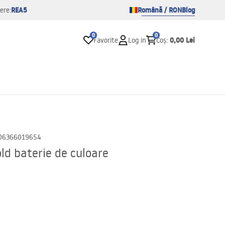
REA5
Română / RON
Blog
ere:
0
0
0,00 Lei
Favorite
Log in
Coș
:
06366019654
ld baterie de culoare