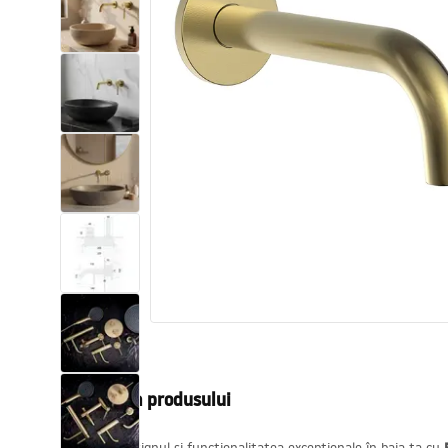
Vase WC si Bideuri
Lavoare
Cazi cu paravane
Baterii sanitare
Dusuri
Bucatarie
Accesorii și mobilier pentru baie
Descrierea produsului