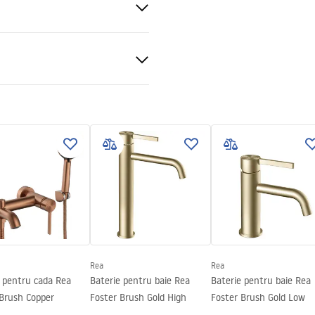
e cada
perete , Îngropată în perete
al
 podt.pdf
Rea
Rea
e pentru cada Rea
Baterie pentru baie Rea
Baterie pentru baie Rea
 Brush Copper
Foster Brush Gold High
Foster Brush Gold Low