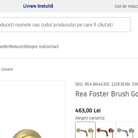
Livrare Gratuită
Cod de reduc
seller
Reduceri
Despre noi
Contact
 culoare
SKU
:
REA-B6443
ID
:
12263
EAN
:
59
Rea Foster Brush Go
463,00 Lei
Alegeți varianta