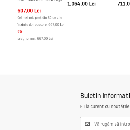
1.064,00 Lei
711,0
607,00 Lei
Cel mai mic preț din 30 de zile
înainte de reducere:
667,00 Lei
-
9
%
preț normal
:
667,00 Lei
Buletin informat
Fii la curent cu noutățile