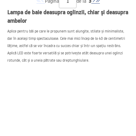
3
Pagina
de la
Lampa de baie deasupra oglinzii, chiar și deasupra
ambelor
Aplice pentru băi pe care le propunem sunt alungite, stilate și minimaliste,
dar în același timp spectaculoase. Cele mai mici încep de la 40 de centimetri
lățime, astfel că se vor încadra cu succes chiar și într-un spațiu restrâns.
Aplică
LED
este foarte versatilă și se potrivește atât deasupra unei oglinzi
rotunde, cât și a uneia pătrate sau dreptunghiulare.
De asemenea, avem aplice cu lățimi de 50, 60 și 70 de centimetri și chiar mai
mari. Dacă cineva dispune de un spațiu mare, are două lavoare și două
oglinzi, poate cumpăra două aplice separate sau poate alege una singură, de
100 sau 106 centimetri lățime, care va asigura iluminarea ideală.
În plus, modelele alese au de asemenea un braț reglabil, care permite
manevrarea sa chiar și în limite de 90 de grade. Astfel putem seta unghiul de
incidență a luminii în mod individual, conform nevoilor noastre.
Aplice de baie: negre, albe, cromate