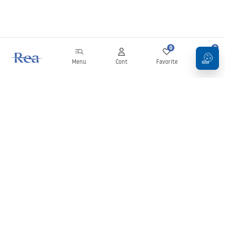
0
0
Menu
Cont
Favorite
Coș
Buletin informativ
Fii la curent cu noutățile și promoțiile!
Conectați-vă
Introducând și confirmând datele dvs., sunteți de acord să primiți
newsletterul în conformitate cu termenii stabiliți în
Regulament
.