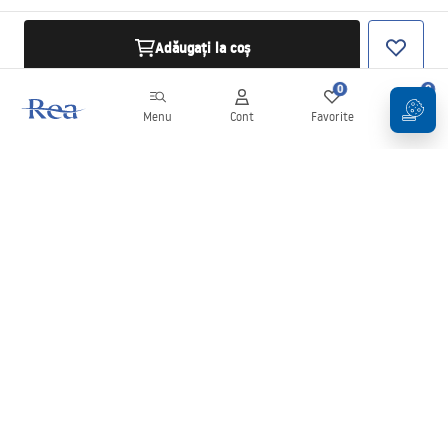
Adăugați la coș
0
0
Menu
Cont
Favorite
Coș
Buletin informativ
Fii la curent cu noutățile și promoțiile!
Conectați-vă
Introducând și confirmând datele dvs., sunteți de acord să primiți
newsletterul în conformitate cu termenii stabiliți în
Regulament
.