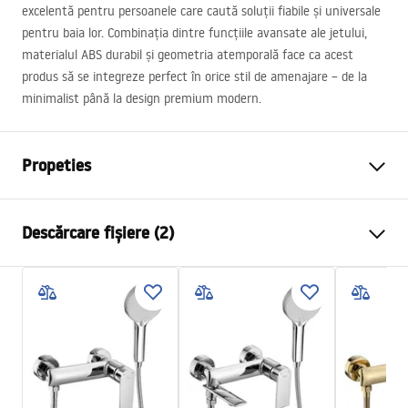
excelentă pentru persoanele care caută soluții fiabile și universale
pentru baia lor. Combinația dintre funcțiile avansate ale jetului,
materialul
ABS
durabil și geometria atemporală face ca acest
produs să se integreze perfect în orice stil de amenajare – de la
minimalist până la design premium modern.
Propeties
Culoare
Titan
Descărcare fișiere (2)
Material
Plastic, ABS
Metodă de montaj
Cu șuruburi
Pielęgnacja
Latime
110
mm
Pielęgnacja.pdf
Inalime
235
mm
Garantie
24 luni
Condiții de garanție
Warranty_Terms_and_Conditions_Accessories_-_24.pdf