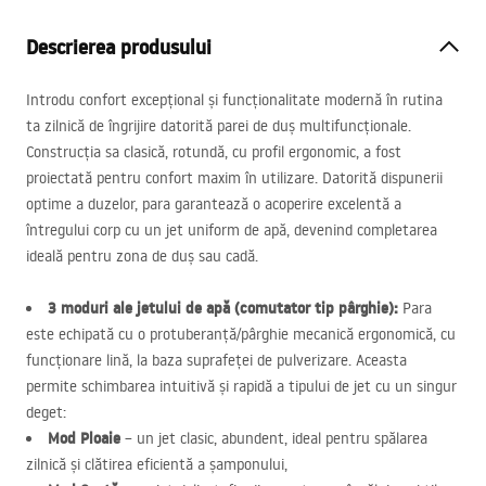
Descrierea produsului
Introdu confort excepțional și funcționalitate modernă în rutina
ta zilnică de îngrijire datorită parei de duș multifuncționale.
Construcția sa clasică, rotundă, cu profil ergonomic, a fost
proiectată pentru confort maxim în utilizare. Datorită dispunerii
optime a duzelor, para garantează o acoperire excelentă a
întregului corp cu un jet uniform de apă, devenind completarea
ideală pentru zona de duș sau cadă.
3 moduri ale jetului de apă (comutator tip pârghie):
Para
este echipată cu o protuberanță/pârghie mecanică ergonomică, cu
funcționare lină, la baza suprafeței de pulverizare. Aceasta
permite schimbarea intuitivă și rapidă a tipului de jet cu un singur
deget:
Mod Ploaie
– un jet clasic, abundent, ideal pentru spălarea
zilnică și clătirea eficientă a șamponului,