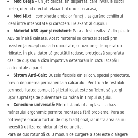
Mod Ceață
– un jet delicat, fin dispersat, care învăluie subtil
pielea, oferind efectul relaxant al unui spa acasă,
Mod Mixt
– combinația ambelor funcții, asigurând echilibrul
ideal între intensitate și caracterul relaxant al dușului.
Material
ABS
ușor și rezistent:
Para a fost realizată din plastic
ABS
de înaltă calitate. Acest material se caracterizează prin
rezistență excepțională la umiditate, coroziune și temperaturi
ridicate. În plus, datorită greutății reduse, protejează suprafața
căzii de duș sau a căzii împotriva deteriorării în cazul scăpării
accidentale a parei.
Sistem Anti-Calc:
Duzele flexibile din silicon, special proiectate,
previn depunerea permanentă a calcarului. Pentru a le restabili
permeabilitatea completă și jetul ideal, este suficient să ștergi
ușor suprafața de pulverizare cu mâna în timpul dușului.
Conexiune universală:
Filetul standard amplasat la baza
mânerului ergonomic permite montarea fără probleme. Para se
potrivește oricărui furtun de duș tradițional, iar instalarea sa nu
necesită utilizarea niciunui fel de unelte.
Para de duș rotundă cu 3 moduri de curgere a apei este o alegere