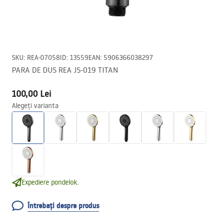
SKU
:
REA-07058
ID
:
13559
EAN
:
5906366038297
PARA DE DUS REA JS-019 TITAN
100,00 Lei
Alegeți varianta
Expediere pondelok.
Întrebați despre produs