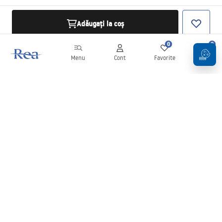
Adăugați la coș
0
0
Menu
Cont
Favorite
Coș
Buletin informativ
Fii la curent cu noutățile și promoțiile!
Conectați-vă
Introducând și confirmând datele dvs., sunteți de acord să primiți
newsletterul în conformitate cu termenii stabiliți în
Regulament
.