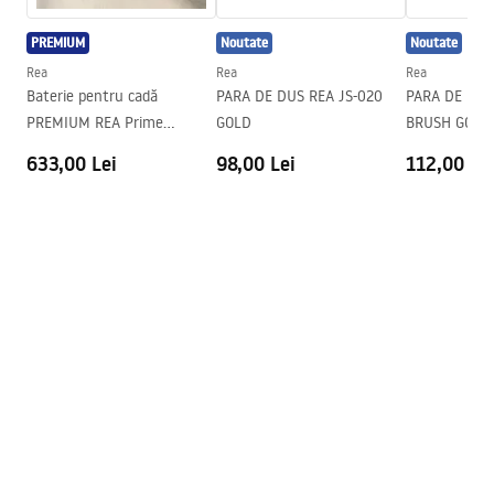
PREMIUM
Noutate
Noutate
Rea
Rea
Rea
Baterie pentru cadă
PARA DE DUS REA JS-020
PARA DE DUS
PREMIUM REA Prime
GOLD
BRUSH GOLD
Chrome
633,00 Lei
98,00 Lei
112,00 Le