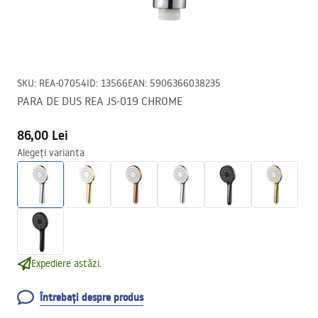
SKU
:
REA-07054
ID
:
13566
EAN
:
5906366038235
PARA DE DUS REA JS-019 CHROME
86,00 Lei
Alegeți varianta
Expediere astăzi.
Întrebați despre produs