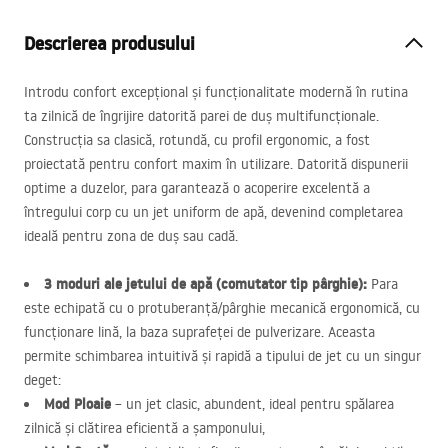
Descrierea produsului
Introdu confort excepțional și funcționalitate modernă în rutina
ta zilnică de îngrijire datorită parei de duș multifuncționale.
Construcția sa clasică, rotundă, cu profil ergonomic, a fost
proiectată pentru confort maxim în utilizare. Datorită dispunerii
optime a duzelor, para garantează o acoperire excelentă a
întregului corp cu un jet uniform de apă, devenind completarea
ideală pentru zona de duș sau cadă.
3 moduri ale jetului de apă (comutator tip pârghie):
Para
este echipată cu o protuberanță/pârghie mecanică ergonomică, cu
funcționare lină, la baza suprafeței de pulverizare. Aceasta
permite schimbarea intuitivă și rapidă a tipului de jet cu un singur
deget:
Mod Ploaie
– un jet clasic, abundent, ideal pentru spălarea
zilnică și clătirea eficientă a șamponului,