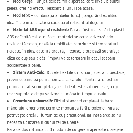
Mod Ceață
– un jet delicat, fin dispersat, care învăluie subtil
pielea, oferind efectul relaxant al unui spa acasă,
Mod Mixt
– combinația ambelor funcții, asigurând echilibrul
ideal între intensitate și caracterul relaxant al dușului.
Material
ABS
ușor și rezistent:
Para a fost realizată din plastic
ABS
de înaltă calitate. Acest material se caracterizează prin
rezistență excepțională la umiditate, coroziune și temperaturi
ridicate. În plus, datorită greutății reduse, protejează suprafața
căzii de duș sau a căzii împotriva deteriorării în cazul scăpării
accidentale a parei.
Sistem Anti-Calc:
Duzele flexibile din silicon, special proiectate,
previn depunerea permanentă a calcarului. Pentru a le restabili
permeabilitatea completă și jetul ideal, este suficient să ștergi
ușor suprafața de pulverizare cu mâna în timpul dușului.
Conexiune universală:
Filetul standard amplasat la baza
mânerului ergonomic permite montarea fără probleme. Para se
potrivește oricărui furtun de duș tradițional, iar instalarea sa nu
necesită utilizarea niciunui fel de unelte.
Para de duș rotundă cu 3 moduri de curgere a apei este o alegere