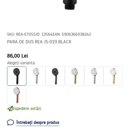
SKU
:
REA-07055
ID
:
13564
EAN
:
5906366038242
PARA DE DUS REA JS-019 BLACK
86,00 Lei
Alegeți varianta
Expediere astăzi.
Întrebați despre produs