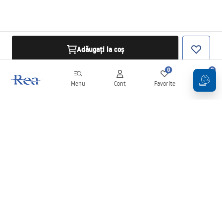
Adăugați la coș
0
0
Menu
Cont
Favorite
Coș
Buletin informativ
Fii la curent cu noutățile și promoțiile!
Conectați-vă