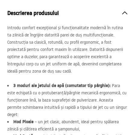
Descrierea produsului
Introdu confort excepțional și funcționalitate modernă în rutina
ta zilnică de îngrijire datorită parei de duș multifuncționale.
Construcția sa clasică, rotundă, cu profil ergonomic, a fost
proiectată pentru confort maxim în utilizare. Datorită dispunerii
optime a duzelor, para garantează o acoperire excelentă a
întregului corp cu un jet uniform de apă, devenind completarea
ideală pentru zona de duș sau cadă.
3 moduri ale jetului de apă (comutator tip pârghie):
Para
este echipată cu o protuberanță/pârghie mecanică ergonomică, cu
funcționare lină, la baza suprafeței de pulverizare. Aceasta
permite schimbarea intuitivă și rapidă a tipului de jet cu un singur
deget:
Mod Ploaie
– un jet clasic, abundent, ideal pentru spălarea
zilnică și clătirea eficientă a șamponului,