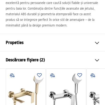
excelentă pentru persoanele care caută soluții fiabile și universale
pentru baia lor. Combinația dintre funcțiile avansate ale jetului,
materialul
ABS
durabil și geometria atemporală face ca acest
produs să se integreze perfect în orice stil de amenajare – de la
minimalist până la design premium modern.
Propeties
Culoare
Negru
Descărcare fișiere (2)
Material
Plastic, ABS
Metodă de montaj
Cu șuruburi
Pielęgnacja
Latime
110
mm
Pielęgnacja.pdf
Inalime
235
mm
Garantie
24 luni
Condiții de garanție
Warranty_Terms_and_Conditions_Accessories_-_24.pdf