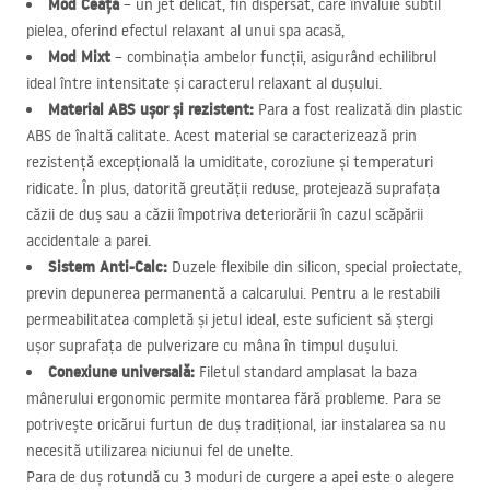
Mod Ceață
– un jet delicat, fin dispersat, care învăluie subtil
pielea, oferind efectul relaxant al unui spa acasă,
Mod Mixt
– combinația ambelor funcții, asigurând echilibrul
ideal între intensitate și caracterul relaxant al dușului.
Material
ABS
ușor și rezistent:
Para a fost realizată din plastic
ABS
de înaltă calitate. Acest material se caracterizează prin
rezistență excepțională la umiditate, coroziune și temperaturi
ridicate. În plus, datorită greutății reduse, protejează suprafața
căzii de duș sau a căzii împotriva deteriorării în cazul scăpării
accidentale a parei.
Sistem Anti-Calc:
Duzele flexibile din silicon, special proiectate,
previn depunerea permanentă a calcarului. Pentru a le restabili
permeabilitatea completă și jetul ideal, este suficient să ștergi
ușor suprafața de pulverizare cu mâna în timpul dușului.
Conexiune universală:
Filetul standard amplasat la baza
mânerului ergonomic permite montarea fără probleme. Para se
potrivește oricărui furtun de duș tradițional, iar instalarea sa nu
necesită utilizarea niciunui fel de unelte.
Para de duș rotundă cu 3 moduri de curgere a apei este o alegere