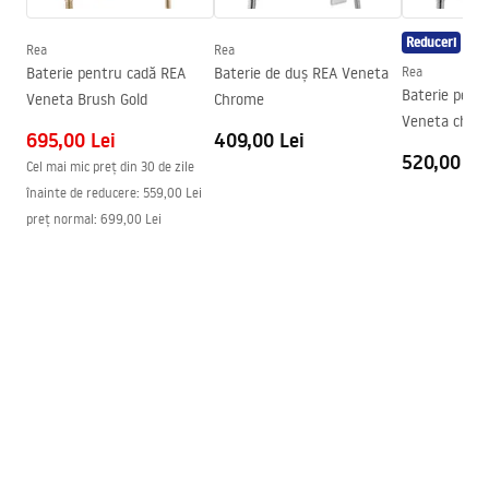
Reduceri
Rea
Rea
Baterie pentru cadă REA
Baterie de duș REA Veneta
Rea
Baterie pent
Veneta Brush Gold
Chrome
Veneta chro
695,00 Lei
409,00 Lei
520,00 Le
Cel mai mic preț din 30 de zile
înainte de reducere:
559,00 Lei
preț normal
:
699,00 Lei