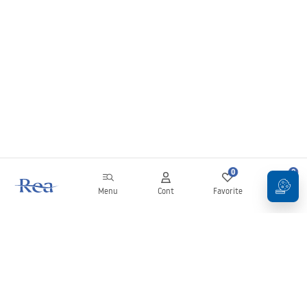
0
0
Menu
Cont
Favorite
Coș
Buletin informativ
Fii la curent cu noutățile și promoțiile!