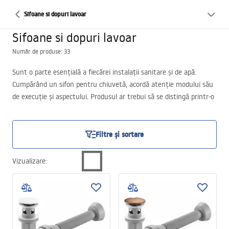
Sifoane si dopuri lavoar
Sifoane si dopuri lavoar
Număr de produse: 33
Sunt o parte esențială a fiecărei instalații sanitare și de apă.
Cumpărând un sifon pentru chiuvetă, acordă atenție modului său
de execuție și aspectului. Produsul ar trebui să se distingă printr-o
calitate înaltă. Îndeplinește un rol important – evacuează apa
uzată din chiuvetă, cadă sau de sub duș și astfel previne formarea
depunerilor, a calcarului și, indirect, a mirosurilor neplăcute.
Filtre și sortare
Vizualizare
: