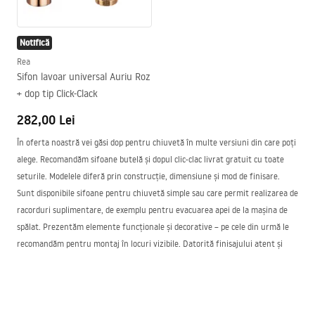
Notifică
Rea
Sifon lavoar universal Auriu Roz
+ dop tip Click-Clack
282,00 Lei
În oferta noastră vei găsi dop pentru chiuvetă în multe versiuni din care poți
alege. Recomandăm sifoane butelă și dopul clic-clac livrat gratuit cu toate
seturile. Modelele diferă prin construcție, dimensiune și mod de finisare.
Sunt disponibile sifoane pentru chiuvetă simple sau care permit realizarea de
racorduri suplimentare, de exemplu pentru evacuarea apei de la mașina de
spălat. Prezentăm elemente funcționale și decorative – pe cele din urmă le
recomandăm pentru montaj în locuri vizibile. Datorită finisajului atent și
culorilor de design precum auriu sau negru, dopul pentru chiuvetă poate
deveni un element coerent al amenajării băii.
Sifoane pentru chiuvete din oferta noastră