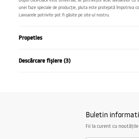
Dopul click-clack este universal, se potrivește atât lavoarelor cu si
unei faze speciale de producție, pluta este protejată împotriva coro
Lavoarele potrivite pot fi găsite pe site-ul nostru.
Propeties
Varianta ventil
fara orificiu
Descărcare fișiere (3)
Material
alama
Culoare
Cupru
Condiții de garanție
Infor
Garantie
24 luni
Warranty_Terms_and_Conditions_
Warra
Finisaj
periat
Siphons_-_24.pdf
Plugs_
Tehnologia de acoperire
PVD
Buletin informat
Diametru oroficiu lavoar
45
mm
Instrucțiuni de asamblare
Plug_and_Siphon.pdf
Fii la curent cu noutățile