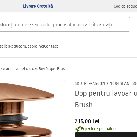
Livrare Gratuită
Cod de reduc
seller
Reduceri
Despre noi
Contact
avoar universal clic-clac Rea Copper Brush
SKU
:
REA-A5632
ID
:
10946
EAN
:
59
Dop pentru lavoar u
Brush
215,00 Lei
Expediere poimâine.