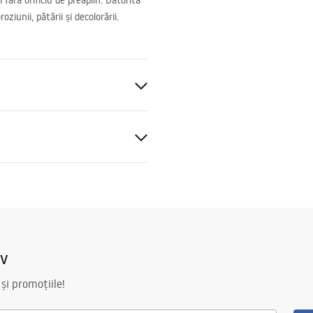
 fără orificiu de preaplin. Datorită
ziunii, pătării și decolorării.
 de preaplin
mații de siguranță
nty_Terms_and_Conditions_
and_Siphons.pdf
iv
 și promoțiile!