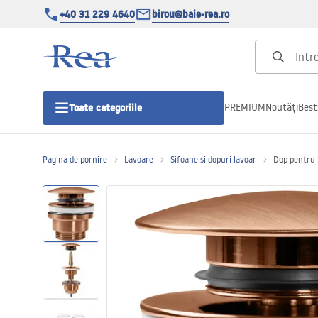
+40 31 229 4640
birou@baie-rea.ro
PREMIUM
Noutăți
Best
Toate categoriile
Pagina de pornire
Lavoare
Sifoane si dopuri lavoar
Dop pentru l
Cabine de dus
Usi pentru cabine de dus
Cadite de dus
Rigole Liniare