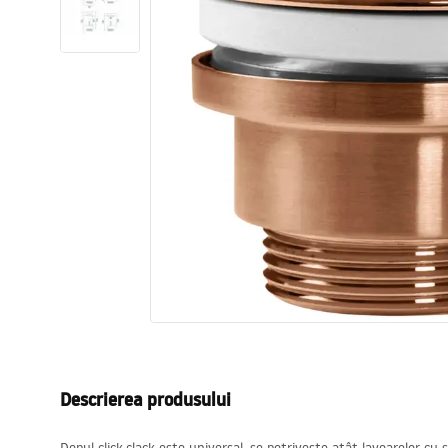
Vase WC si Bideuri
Lavoare
Cazi cu paravane
Baterii sanitare
Dusuri
Bucatarie
Accesorii și mobilier pentru baie
Descrierea produsului