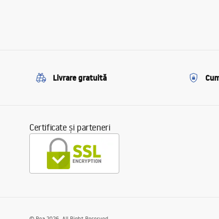
Livrare gratuită
Cum
Certificate și parteneri
©
Rea
2026
. All Right Reserved.