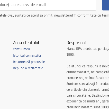
ele dvs., sunteți de acord să primiți newsletterul în conformitate cu terme
Zona clientului
Despre noi
Marca REA a debutat pe piaț
Contul meu
1993.
Istoricul comenzilor
Returnează produsele
De atunci, ca răspuns la nevo
Depune o reclamație
dumneavoastră, ne completă
produse noi, de înaltă calitat
Suntem specializați în produc
de articole din domeniul arm
baie și bucătărie. Bazându-ne
experiență de mulți ani, gar
produsele noastre sunt 100%