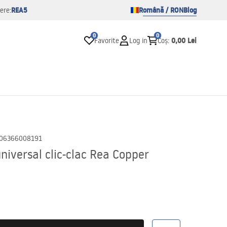
REA5
Română / RON
Blog
ere:
0
0
0,00 Lei
Favorite
Log in
Coș
:
06366008191
niversal clic-clac Rea Copper