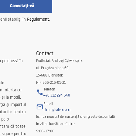
Conectați-vă
nii stabiliți în
Regulament
.
Contact
a poloneză în
Podlasiak Andrzej Cylwik sp. k.
ul. Przędzalniana 60
15-688 Białystok
ile
NIP 966-216-01-21
Telefon
m oferta cu
+40 312 294 640
e și la modă.
E-mail
ția și importul
birou@baie-rea.ro
ăturilor pentru
Echipa noastră de asistență clienți este disponibilă
 pe o
în zilele lucrătoare între:
antăm că toate
9:00–17:00
 sigure pentru