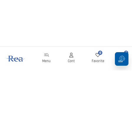
0
0
Menu
Cont
Favorite
Coș
Buletin informativ
Fii la curent cu noutățile și promoțiile!