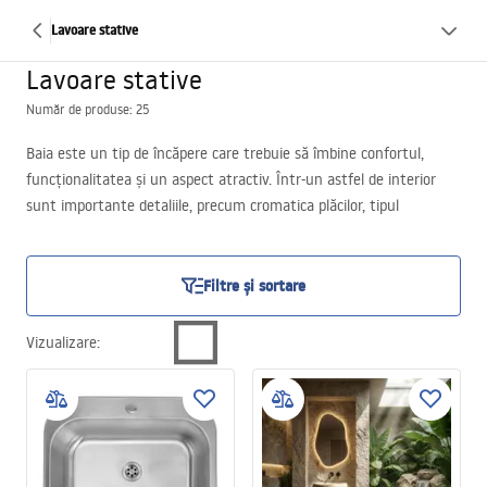
Lavoare stative
Lavoare stative
Număr de produse: 25
Baia este un tip de încăpere care trebuie să îmbine confortul,
funcționalitatea și un aspect atractiv. Într-un astfel de interior
sunt importante detaliile, precum cromatica plăcilor, tipul
instalațiilor sanitare și al obiectelor sanitare. Elementul de bază al
echipării oricărei băi este lavoarul, al cărui alegere are o mare
importanță pentru confortul utilizării încăperii. Pe piață sunt
Filtre și sortare
disponibile variante încastrate sau lavoare independente, care
câștigă tot mai multă popularitate.
Vizualizare
: