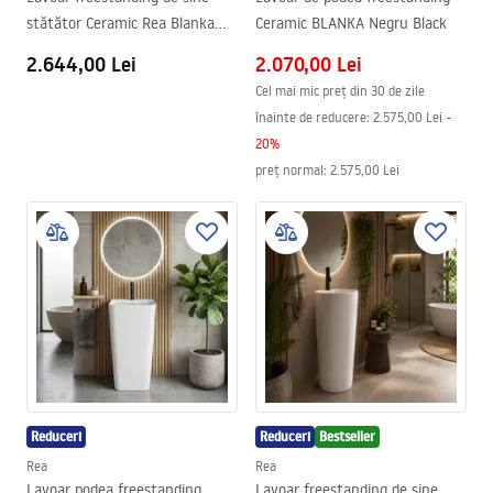
stătător Ceramic Rea Blanka
Ceramic BLANKA Negru Black
Natural Matt Marmură
2.644,00 Lei
2.070,00 Lei
Cel mai mic preț din 30 de zile
înainte de reducere:
2.575,00 Lei
-
20
%
preț normal
:
2.575,00 Lei
Reduceri
Reduceri
Bestseller
Rea
Rea
Lavoar podea freestanding
Lavoar freestanding de sine