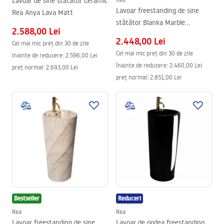
Lavoar de sine stătător Ceramic
Lavoar freestanding de sine
Rea Anya Lava Matt
stătător Blanka Marble
2.588,00 Lei
Marmura
2.448,00 Lei
Cel mai mic preț din 30 de zile
Cel mai mic preț din 30 de zile
înainte de reducere:
2.596,00 Lei
înainte de reducere:
2.460,00 Lei
preț normal
:
2.693,00 Lei
preț normal
:
2.851,00 Lei
Bestseller
Reduceri
Rea
Rea
Lavoar freestanding de sine
Lavoar de podea freestanding