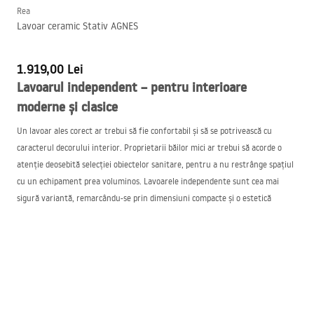
Rea
Lavoar ceramic Stativ AGNES
1.919,00 Lei
Lavoarul independent – pentru interioare
moderne și clasice
Un lavoar ales corect ar trebui să fie confortabil și să se potrivească cu
caracterul decorului interior. Proprietarii băilor mici ar trebui să acorde o
atenție deosebită selecției obiectelor sanitare, pentru a nu restrânge spațiul
cu un echipament prea voluminos. Lavoarele independente sunt cea mai
sigură variantă, remarcându-se prin dimensiuni compacte și o estetică
deosebită a execuției. Astfel de chiuvete se potrivesc, în esență, în orice baie,
atât în încăperi mici, cât și mari. Lavoarul pe picior este, de asemenea, cea
mai bună alegere în cazul unei toalete separate, unde metrul pătrat limitat
permite montarea doar a unei toalete și a unui lavoar mic. Lavoarele din
oferta noastră se remarcă prin:
design deosebit,