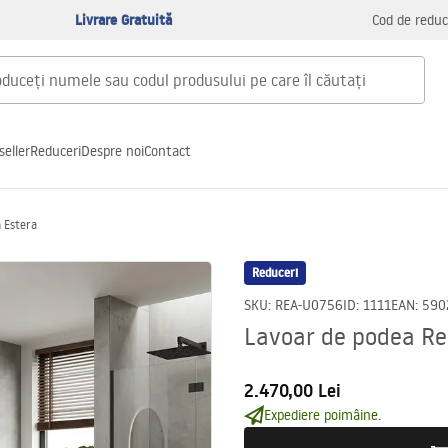
Livrare Gratuită
Cod de reduc
seller
Reduceri
Despre noi
Contact
 Estera
Reduceri
SKU
:
REA-U0756
ID
:
1111
EAN
:
590
Lavoar de podea Re
2.470,00 Lei
Expediere poimâine.