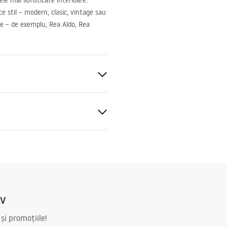
le mai sofisticate interioare.
ce stil – modern, clasic, vintage sau
e – de exemplu, Rea Aldo, Rea
tă
nitară
iv
 și promoțiile!