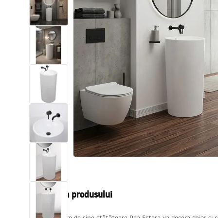
Vase WC si Bideuri
Lavoare
Cazi cu paravane
Baterii sanitare
Dusuri
Bucatarie
Accesorii și mobilier pentru baie
Descrierea produsului