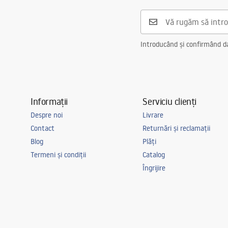
Formă
Rotund
Preaplin
Da Nu
Orificiu pentru preaplin
Da
Introducând și confirmând dat
Informații
Serviciu clienți
Despre noi
Livrare
Contact
Returnări și reclamații
Blog
Plăți
Termeni și condiții
Catalog
Îngrijire