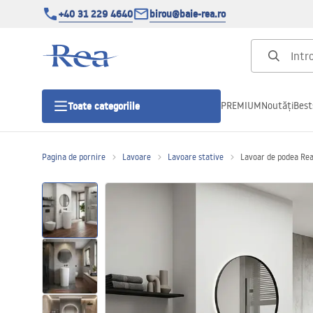
+40 31 229 4640
birou@baie-rea.ro
PREMIUM
Noutăți
Best
Toate categoriile
Pagina de pornire
Lavoare
Lavoare stative
Lavoar de podea Rea
Cabine de dus
Usi pentru cabine de dus
Cadite de dus
Rigole Liniare