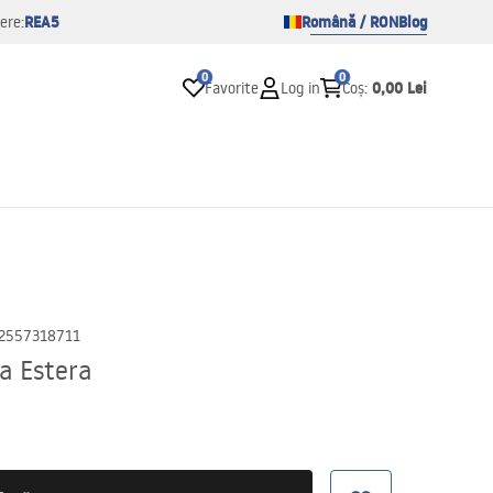
REA5
Română / RON
Blog
ere:
0
0
0,00 Lei
Favorite
Log in
Coș
:
2557318711
a Estera