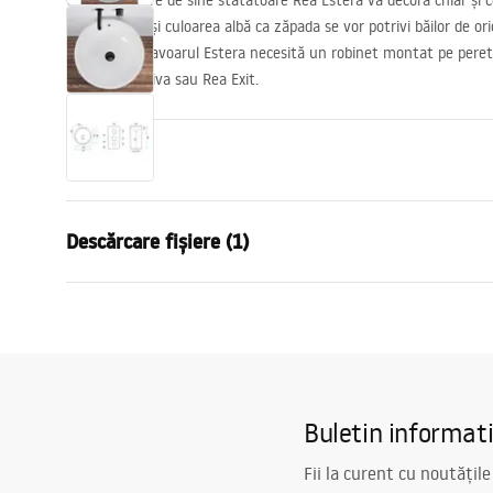
Chiuveta mare de sine stătătoare Rea Estera va decora chiar și ce
Forma ovală și culoarea albă ca zăpada se vor potrivi băilor de ori
minimalist. Lavoarul Estera necesită un robinet montat pe peret
Lungo, Rea Viva sau Rea Exit.
Propeties
Metodă de montaj
Independen
Descărcare fișiere (1)
Material
Ceramică sa
Culoare
Alb
Condiții de garanție
Finisaj
Lucios
Warranty_Terms_and_Conditions_Basins_-_5.pdf
Lungime
460
mm
Latime
460
mm
Buletin informat
Inalime
850
mm
Adâncime
140
mm
Fii la curent cu noutățile