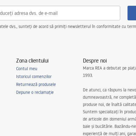
ele dvs., sunteți de acord să primiți newsletterul în conformitate cu terme
Zona clientului
Despre noi
Marca REA a debutat pe piaț
Contul meu
1993.
Istoricul comenzilor
Returnează produsele
De atunci, ca răspuns la nevo
Depune o reclamație
dumneavoastră, ne completă
produse noi, de înaltă calitat
Suntem specializați în produc
de articole din domeniul arm
baie și bucătărie. Bazându-ne
experiență de mulți ani, gar