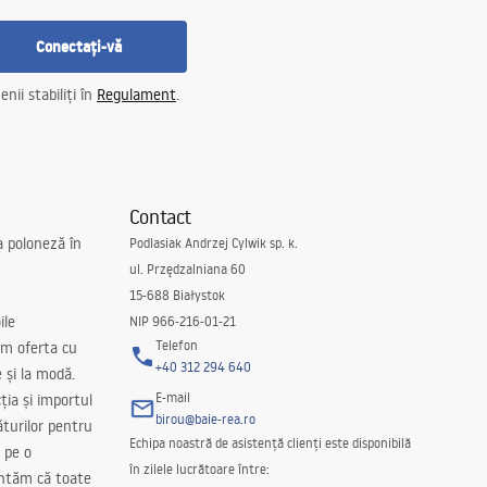
Conectați-vă
nii stabiliți în
Regulament
.
Contact
a poloneză în
Podlasiak Andrzej Cylwik sp. k.
ul. Przędzalniana 60
15-688 Białystok
ile
NIP 966-216-01-21
Telefon
m oferta cu
+40 312 294 640
e și la modă.
E-mail
ția și importul
birou@baie-rea.ro
ăturilor pentru
Echipa noastră de asistență clienți este disponibilă
 pe o
în zilele lucrătoare între:
antăm că toate