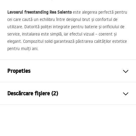
Lavoarul freestanding Rea Salento
este alegerea perfectă pentru
cei care caută un echilibru între designul brut și confortul de
utilizare. Datorită poliței integrate pentru baterie și orificiului de
service, instalarea este simplă, iar efectul vizual – coerent și
elegant. Compozitul solid garantează păstrarea calităților estetice
pentru mulți ani.
Propeties
Metodă de montaj
Independentă
Descărcare fișiere (2)
Material
Artificial Stone (piatră
compozită)
Condiții de garanție
Culoare
Bej, Ecru
Warranty_Terms_and_Conditions_Basins_-_5.pdf
Finisaj
Mat
Lungime
600
mm