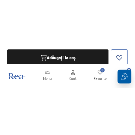
Adăugați la coș
0
0
Menu
Cont
Favorite
Coș
Buletin informativ
Fii la curent cu noutățile și promoțiile!