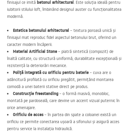
betonul arhitectural
finisajul ce imită
. Este soluția ideală pentru
iubitorii stilului loft, îmbinând designul auster cu funcționalitatea
modernă.
Estetica betonului arhitectural
– textura poroasă unică și
finisajul mat reproduc fidel aspectul betonului brut, oferind un
caracter modern încăperii.
Material Artificial Stone
– piatră sintetică (compozit) de
înaltă calitate, cu structură uniformă, durabilitate excepțională și
rezistență la deteriorări mecanice.
Poliță integrată cu orificiu pentru baterie
– cuva are o
adâncitură profilată cu orificiu pregătit, permițând montarea
comodă a unei baterii stative direct pe produs.
Construcție freestanding
– o formă masivă, monobloc,
montată pe pardoseală, care devine un accent vizual puternic în
orice amenajare.
Orificiu de acces
– în partea din spate a coloanei există un
orificiu ce permite conectarea ușoară a sifonului și asigură acces
pentru service la instalația hidraulică.