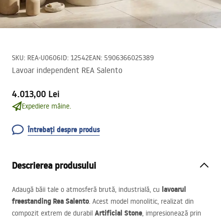
SKU
:
REA-U0606
ID
:
12542
EAN
:
5906366025389
Lavoar independent REA Salento
4.013,00 Lei
Expediere mâine.
Întrebați despre produs
Descrierea produsului
lavoarul
Adaugă băii tale o atmosferă brută, industrială, cu
freestanding Rea Salento
. Acest model monolitic, realizat din
Artificial Stone
compozit extrem de durabil
, impresionează prin