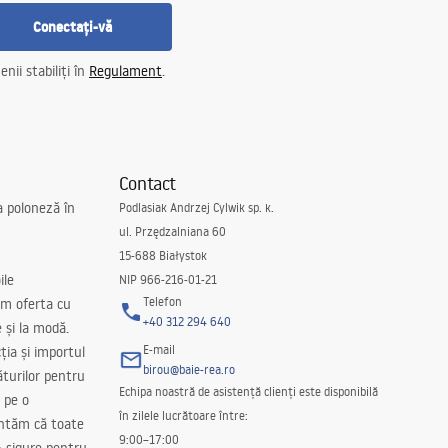
Conectați-vă
nii stabiliți în
Regulament
.
Contact
a poloneză în
Podlasiak Andrzej Cylwik sp. k.
ul. Przędzalniana 60
15-688 Białystok
ile
NIP 966-216-01-21
Telefon
m oferta cu
+40 312 294 640
e și la modă.
E-mail
ția și importul
birou@baie-rea.ro
ăturilor pentru
Echipa noastră de asistență clienți este disponibilă
 pe o
în zilele lucrătoare între:
antăm că toate
9:00–17:00