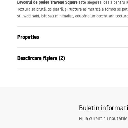
Lavoarul de podea Travena Square
este alegerea ideală pentru iu
Textura sa brută, de piatră, și ruptura asimetrică a formei se pot
stil wabi-sabi, loft sau minimalist, aducând un accent arhitectura
Propeties
Metodă de montaj
Independen
Descărcare fișiere (2)
Material
Artificial S
Culoare
Bej, Imitați
Condiții de garanție
Manu
Finisaj
Mat
Warranty_Terms_and_Conditions_
Instr
Lungime
400
mm
Basins_-_5.pdf
olnost
Latime
400
mm
Buletin informat
Inalime
840
mm
Adâncime
185
mm
Fii la curent cu noutățile
Formă
Pătrat