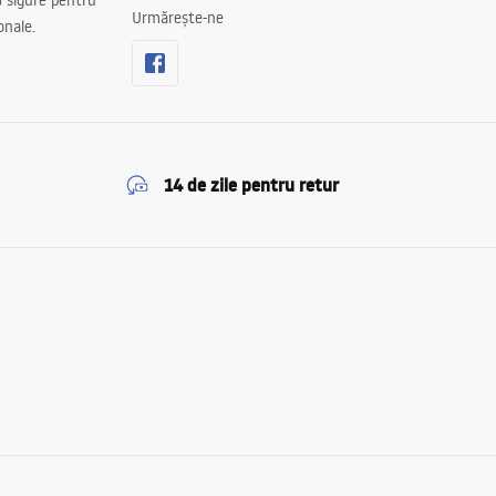
 sigure pentru
Urmărește-ne
onale.
14 de zile pentru retur