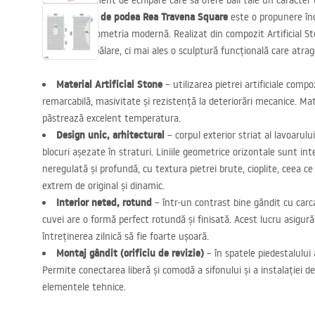
Cauți un element de echipare care să ofere băii tale un caracter
freestanding de podea Rea Travena Square
este o propunere în
naturii cu geometria modernă. Realizat din compozit Artificial S
al zonei de spălare, ci mai ales o sculptură funcțională care atrage
Material Artificial Stone
– utilizarea pietrei artificiale comp
remarcabilă, masivitate și rezistență la deteriorări mecanice. Mate
păstrează excelent temperatura.
Design unic, arhitectural
– corpul exterior striat al lavoarul
blocuri așezate în straturi. Liniile geometrice orizontale sunt in
neregulată și profundă, cu textura pietrei brute, cioplite, ceea 
extrem de original și dinamic.
Interior neted, rotund
– într-un contrast bine gândit cu carca
cuvei are o formă perfect rotundă și finisată. Acest lucru asigură 
întreținerea zilnică să fie foarte ușoară.
Montaj gândit (orificiu de revizie)
– în spatele piedestalului a
Permite conectarea liberă și comodă a sifonului și a instalației 
elementele tehnice.