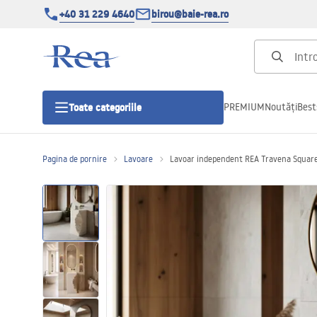
+40 31 229 4640
birou@baie-rea.ro
PREMIUM
Noutăți
Best
Toate categoriile
Pagina de pornire
Lavoare
Lavoar independent REA Travena Squar
Cabine de dus
Usi pentru cabine de dus
Cadite de dus
Rigole Liniare