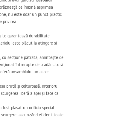
Lavoarul
 unic și avangardist?
drăzneață ce îmbină asprimea
tone, nu este doar un punct practic
 privirea.
ozite garantează durabilitate
rialul este plăcut la atingere și
ui, cu secțiune pătrată, amintește de
tenționat întrerupte de o adâncitură
ce oferă ansamblului un aspect
sa brută și colțuroasă, interiorul
scurgerea liberă a apei și face ca
 fost plasat un orificiu special.
de scurgere, ascunzând eficient toate