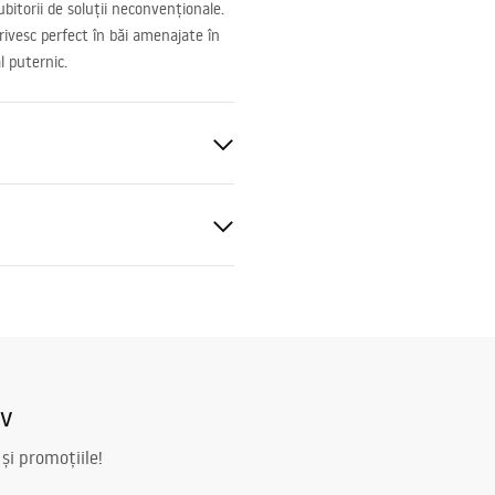
bitorii de soluții neconvenționale.
rivesc perfect în băi amenajate în
l puternic.
tă
tone (piatră compozită)
e piatră
al
ukcja_monta__u_Umywalki_w
oj__cej_UNI.pdf
iv
 și promoțiile!