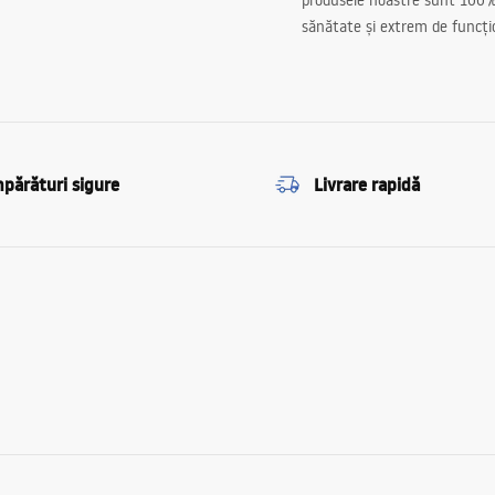
produsele noastre sunt 100%
sănătate și extrem de funcți
părături sigure
Livrare rapidă