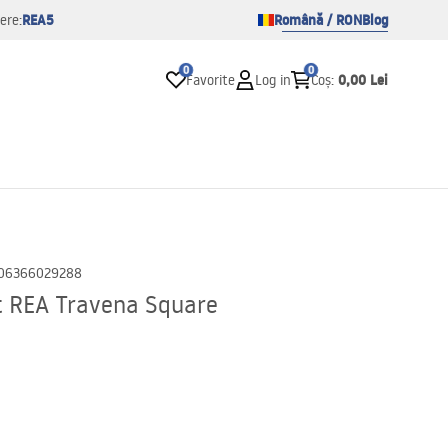
REA5
Română / RON
Blog
ere:
0
0
0,00 Lei
Favorite
Log in
Coș
:
06366029288
t REA Travena Square