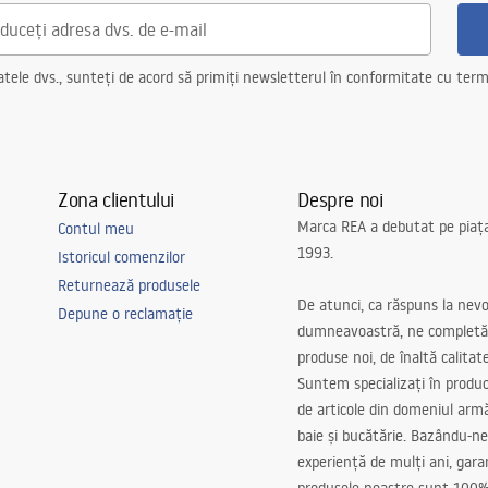
ele dvs., sunteți de acord să primiți newsletterul în conformitate cu terme
Zona clientului
Despre noi
Marca REA a debutat pe piaț
Contul meu
1993.
Istoricul comenzilor
Returnează produsele
De atunci, ca răspuns la nevo
Depune o reclamație
dumneavoastră, ne completă
produse noi, de înaltă calitat
Suntem specializați în produc
de articole din domeniul arm
baie și bucătărie. Bazându-ne
experiență de mulți ani, gar