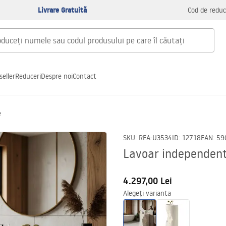
Livrare Gratuită
Cod de reduc
seller
Reduceri
Despre noi
Contact
e
SKU
:
REA-U3534
ID
:
12718
EAN
:
59
Lavoar independen
4.297,00 Lei
Alegeți varianta