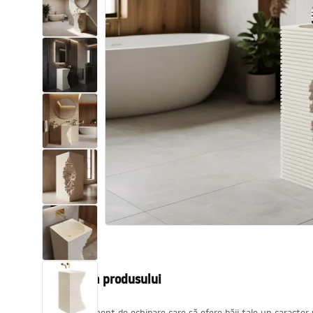
Vase WC si Bideuri
Lavoare
Cazi cu paravane
Baterii sanitare
Dusuri
Bucatarie
Accesorii și mobilier pentru baie
Descrierea produsului