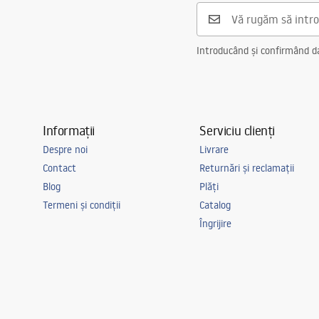
Preaplin
Da Nu
Orificiu pentru preaplin
Da Nu
Introducând și confirmând dat
Informații
Serviciu clienți
Despre noi
Livrare
Contact
Returnări și reclamații
Blog
Plăți
Termeni și condiții
Catalog
Îngrijire