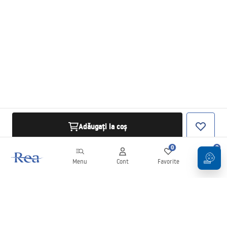
Adăugați la coș
0
0
Menu
Cont
Favorite
Coș
Buletin informativ
Fii la curent cu noutățile și promoțiile!