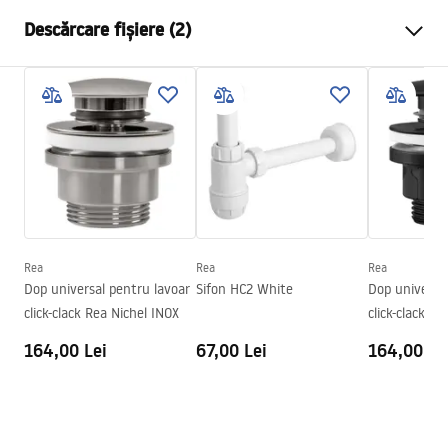
Metodă de montaj
De blat
Descărcare fișiere (2)
Material
Ceramică sanitară
Culoare
Bej
Instrucțiuni de asamblare
Finisaj
Mat
Basin.pdf
Lungime
605
mm
Latime
410
mm
Condiții de garanție
Inalime
140
mm
Warranty_Terms_and_Conditions_Basins_-_5.pdf
Adâncime
120
mm
Formă
Oval
Rea
Rea
Rea
Dop universal pentru lavoar
Sifon HC2 White
Dop universal
Preaplin
Da Nu
click-clack Rea Nichel INOX
click-clack R
Orificiu pentru preaplin
Da Nu
METALIC
164,00 Lei
67,00 Lei
164,00 Le