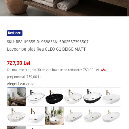
Reduceri
SKU
:
REA-U9655
ID
:
9688
EAN
:
5902557395507
Lavoar pe blat Rea CLEO 61 BEIGE MATT
727,00 Lei
-
4
%
Cel mai mic preț din 30 de zile înainte de reducere:
759,00 Lei
preț normal
:
759,00 Lei
Alegeți varianta