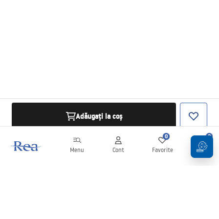
Adăugați la coș
0
0
Menu
Cont
Favorite
Coș
Buletin informativ
Fii la curent cu noutățile și promoțiile!