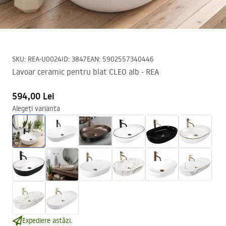
SKU
:
REA-U0024
ID
:
3847
EAN
:
5902557340446
Lavoar ceramic pentru blat CLEO alb - REA
594,00 Lei
Alegeți varianta
Expediere astăzi.