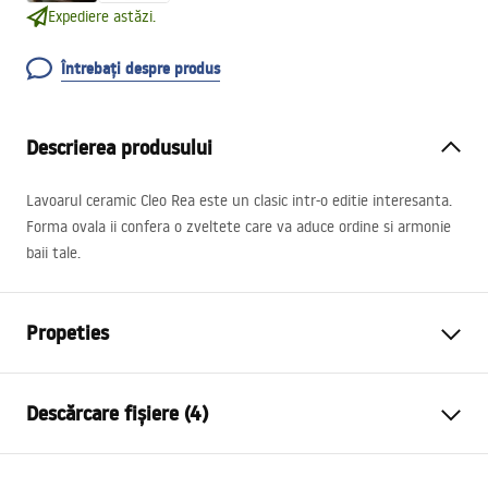
Expediere astăzi.
Întrebați despre produs
Descrierea produsului
Lavoarul ceramic Cleo Rea este un clasic intr-o editie interesanta.
Forma ovala ii confera o zveltete care va aduce ordine si armonie
baii tale.
Propeties
Metodă de montaj
De blat
Descărcare fișiere (4)
Material
Ceramică sanitară
Culoare
Negru, Cupru
Instrucțiuni de asamblare