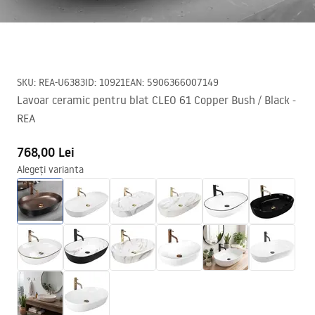
SKU
:
REA-U6383
ID
:
10921
EAN
:
5906366007149
Lavoar ceramic pentru blat CLEO 61 Copper Bush / Black -
REA
768,00 Lei
Alegeți varianta