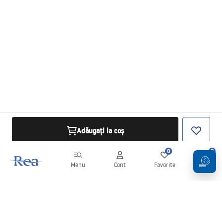
Adăugați la coș
0
0
Menu
Cont
Favorite
Coș
Buletin informativ