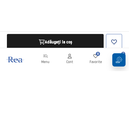
Adăugați la coș
0
0
Menu
Cont
Favorite
Coș
Buletin informativ
Fii la curent cu noutățile și promoțiile!