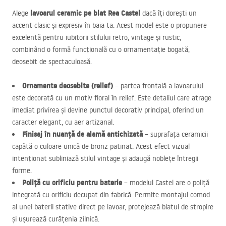
lavoarul ceramic pe blat Rea Castel
Alege
dacă îți dorești un
accent clasic și expresiv în baia ta. Acest model este o propunere
excelentă pentru iubitorii stilului retro, vintage și rustic,
combinând o formă funcțională cu o ornamentație bogată,
deosebit de spectaculoasă.
Ornamente deosebite (relief)
– partea frontală a lavoarului
este decorată cu un motiv floral în relief. Este detaliul care atrage
imediat privirea și devine punctul decorativ principal, oferind un
caracter elegant, cu aer artizanal.
Finisaj în nuanță de alamă antichizată
– suprafața ceramicii
capătă o culoare unică de bronz patinat. Acest efect vizual
intenționat subliniază stilul vintage și adaugă noblețe întregii
forme.
Poliță cu orificiu pentru baterie
– modelul Castel are o poliță
integrată cu orificiu decupat din fabrică. Permite montajul comod
al unei baterii stative direct pe lavoar, protejează blatul de stropire
și ușurează curățenia zilnică.