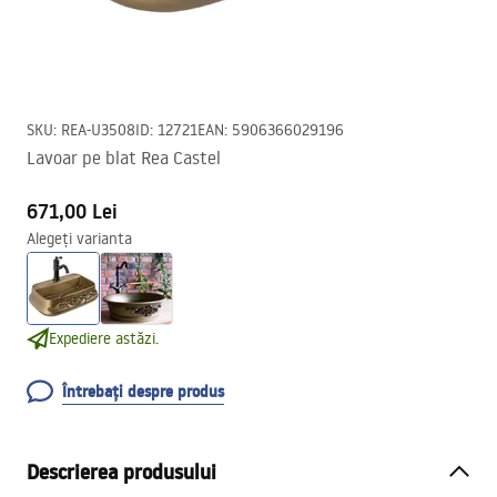
SKU
:
REA-U3508
ID
:
12721
EAN
:
5906366029196
Lavoar pe blat Rea Castel
671,00 Lei
Alegeți varianta
Expediere astăzi.
Întrebați despre produs
Descrierea produsului