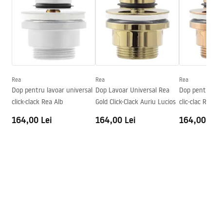
Finisaj
Mat
Basin.pdf
Lungime
540
mm
Latime
380
mm
Condiții de garanție
Inalime
140
mm
Warranty_Terms_and_Conditions_Basins_-_5.pdf
Adâncime
110
mm
Formă
Dreptunghiular
Rea
Rea
Rea
Dop pentru lavoar universal
Dop Lavoar Universal Rea
Dop pentru la
Preaplin
Da
click-clack Rea Alb
Gold Click-Clack Auriu Lucios
clic-clac Rea
Orificiu pentru preaplin
Da Nu
164,00 Lei
164,00 Lei
164,00 Le