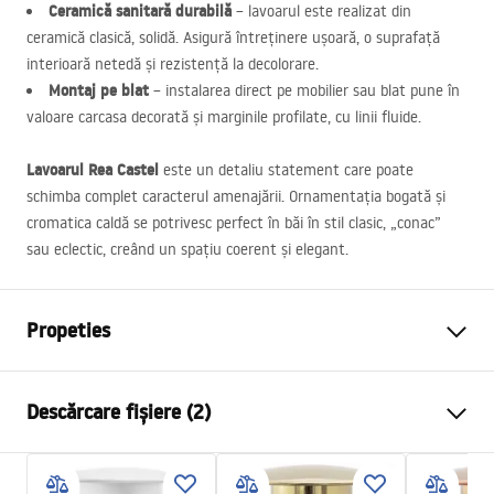
Ceramică sanitară durabilă
– lavoarul este realizat din
ceramică clasică, solidă. Asigură întreținere ușoară, o suprafață
interioară netedă și rezistență la decolorare.
Montaj pe blat
– instalarea direct pe mobilier sau blat pune în
valoare carcasa decorată și marginile profilate, cu linii fluide.
Lavoarul Rea Castel
este un detaliu statement care poate
schimba complet caracterul amenajării. Ornamentația bogată și
cromatica caldă se potrivesc perfect în băi în stil clasic, „conac”
sau eclectic, creând un spațiu coerent și elegant.
Propeties
Metodă de montaj
De blat
Descărcare fișiere (2)
Material
Ceramică sanitară
Culoare
Cupru, Bronz antic
Instrucțiuni de asamblare