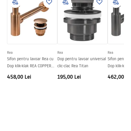
Instrucțiuni de asamblare
Culoare
Maro, Imitație piatră
Basin.pdf
Finisaj
Lucios
Lungime
490
mm
Condiții de garanție
Latime
370
mm
Warranty_Terms_and_Conditions_Basins_-_5.pdf
Inalime
140
mm
Adâncime
110
mm
Rea
Rea
Rea
Formă
Asimetric, Neconvențional
Sifon pentru lavoar Rea cu
Dop pentru lavoar universal
Sifon pentru 
Dop klik-klak REA COPPER
clic-clac Rea Titan
Dop klik-klak
Preaplin
Da Nu
MAT
458,00 Lei
195,00 Lei
462,00 Le
Orificiu pentru preaplin
Da Nu