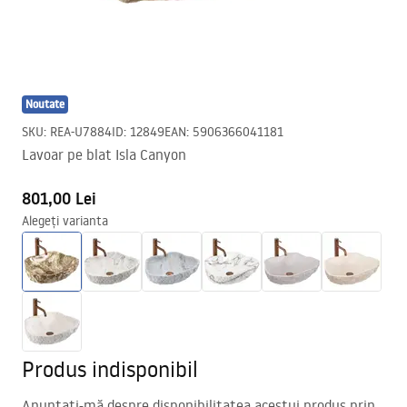
Noutate
SKU
:
REA-U7884
ID
:
12849
EAN
:
5906366041181
Lavoar pe blat Isla Canyon
801,00 Lei
Alegeți varianta
Produs indisponibil
Anunțați-mă despre disponibilitatea acestui produs prin