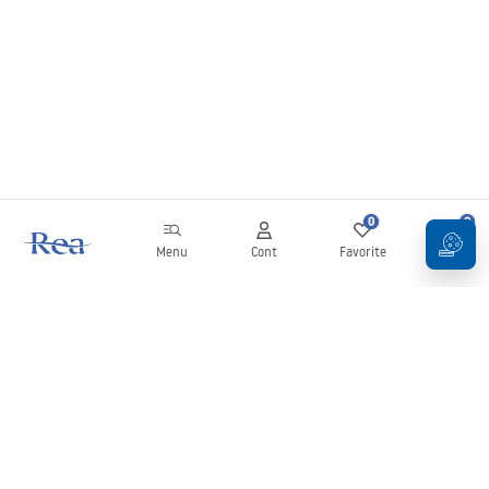
0
0
Menu
Cont
Favorite
Coș
Buletin informativ
Fii la curent cu noutățile și promoțiile!