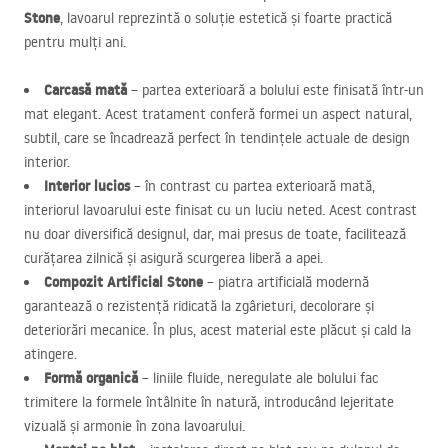
Stone
, lavoarul reprezintă o soluție estetică și foarte practică
pentru mulți ani.
Carcasă mată
– partea exterioară a bolului este finisată într-un
mat elegant. Acest tratament conferă formei un aspect natural,
subtil, care se încadrează perfect în tendințele actuale de design
interior.
Interior lucios
– în contrast cu partea exterioară mată,
interiorul lavoarului este finisat cu un luciu neted. Acest contrast
nu doar diversifică designul, dar, mai presus de toate, facilitează
curățarea zilnică și asigură scurgerea liberă a apei.
Compozit Artificial Stone
– piatra artificială modernă
garantează o rezistență ridicată la zgârieturi, decolorare și
deteriorări mecanice. În plus, acest material este plăcut și cald la
atingere.
Formă organică
– liniile fluide, neregulate ale bolului fac
trimitere la formele întâlnite în natură, introducând lejeritate
vizuală și armonie în zona lavoarului.