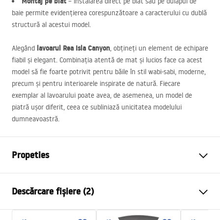
Montaj pe blat
– instalarea direct pe blat sau pe dulapul de
baie permite evidențierea corespunzătoare a caracterului cu dublă
structură al acestui model.
lavoarul Rea Isla Canyon
Alegând
, obțineți un element de echipare
fiabil și elegant. Combinația atentă de mat și lucios face ca acest
model să fie foarte potrivit pentru băile în stil wabi-sabi, moderne,
precum și pentru interioarele inspirate de natură. Fiecare
exemplar al lavoarului poate avea, de asemenea, un model de
piatră ușor diferit, ceea ce subliniază unicitatea modelului
dumneavoastră.
Propeties
Metodă de montaj
De blat
Descărcare fișiere (2)
Material
Artificial Stone (piatră
compozită)