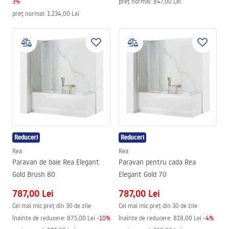
3
%
preț normal
:
847,00 Lei
preț normal
:
1.234,00 Lei
Reduceri
Reduceri
Rea
Rea
Paravan de baie Rea Elegant
Paravan pentru cada Rea
Gold Brush 80
Elegant Gold 70
787,00 Lei
787,00 Lei
Cel mai mic preț din 30 de zile
Cel mai mic preț din 30 de zile
înainte de reducere:
875,00 Lei
-
10
%
înainte de reducere:
818,00 Lei
-
4
%