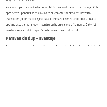
Paravanul pentru cadă este disponibil în diverse dimensiuni și finisaje. Poți
opta pentru panouri de sticlă clasice cu caracter minimalist. Datorită
transparenței lor nu copleșesc baia, ci creează o senzație de spațiu. O altă
opțiune este panoul modern pentru cadă, care are profile negre. Datorită
acestora se prezintă cu gust în interioare cu aer industrial.
Paravan de duș – avantaje
Paravanul pentru cadă are multe avantaje. În primul rând, face ca baia ta să
aibă o dotare 2-în-1 – cadă și duș – în funcție de circumstanțe, timp și
dorință. În plus, paravanele de duș:
protejează interiorul încăperii împotriva stropirii,
îmbunătățesc aspectul băii,
au un sistem universal de montare pe una sau cealaltă parte a căzii,
sunt fabricate din sticlă securizată, ceea ce le crește considerabil
rezistența la temperaturi ridicate și umiditate,
paravanul pentru cadă se întreține ușor.
Paravanele de duș îți permit o transformare ieftină a băii. Datorită profilelor