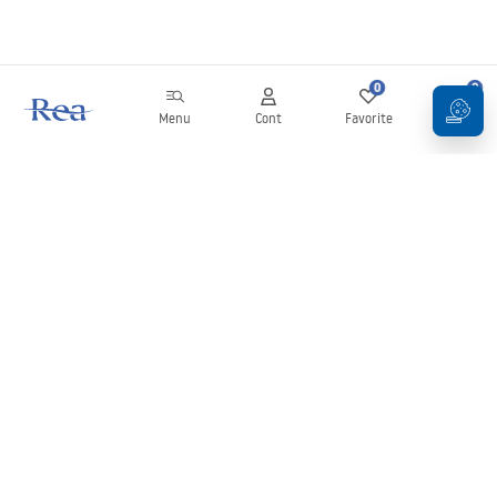
0
0
Menu
Cont
Favorite
Coș
Buletin informativ
Fii la curent cu noutățile și promoțiile!
Conectați-vă
Introducând și confirmând datele dvs., sunteți de acord să primiți
newsletterul în conformitate cu termenii stabiliți în
Regulament
.