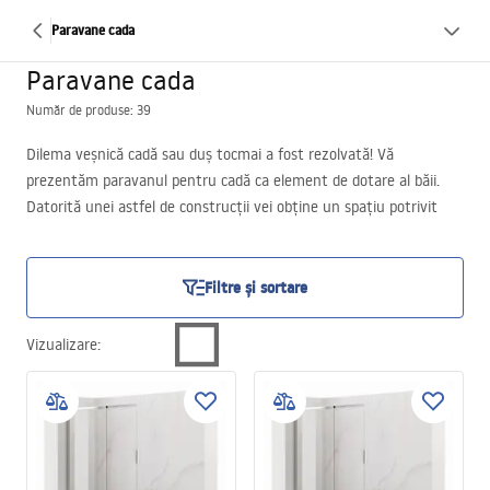
Paravane cada
Paravane cada
Număr de produse: 39
Dilema veșnică cadă sau duș tocmai a fost rezolvată! Vă
prezentăm paravanul pentru cadă ca element de dotare al băii.
Datorită unei astfel de construcții vei obține un spațiu potrivit
atât pentru a face o baie, cât și pentru o clătire revigorantă cu
apă. Panoul din sticlă pentru cadă este o idee pentru o
transformare rapidă și eficientă a băii. Se potrivește în special
Filtre și sortare
acolo unde încăperea are dimensiuni reduse.
Vizualizare
: