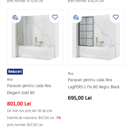
preț normal
:
875,00 Lei
preț normal
:
818,00 Lei
Reduceri
Rea
Rea
Paravan pentru cada Rea
Paravan pentru cada Rea
LagPERS-1 Fix 80 Negru Black
Elegant Gold 80
695,00 Lei
801,00 Lei
Cel mai mic preț din 30 de zile
înainte de reducere:
847,00 Lei
-
5
%
preț normal
:
847,00 Lei