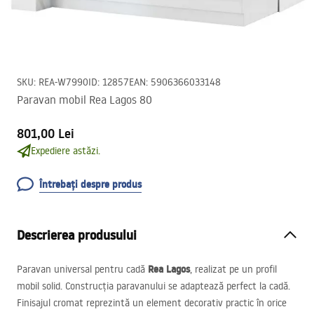
SKU
:
REA-W7990
ID
:
12857
EAN
:
5906366033148
Paravan mobil Rea Lagos 80
801,00 Lei
Expediere astăzi.
Întrebați despre produs
Descrierea produsului
Rea Lagos
Paravan universal pentru cadă
, realizat pe un profil
mobil solid. Construcția paravanului se adaptează perfect la cadă.
Finisajul cromat reprezintă un element decorativ practic în orice