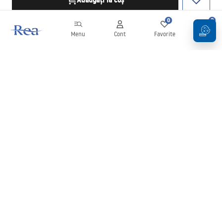
Adăugați la coș
0
0
Menu
Cont
Favorite
Coș
Buletin informativ
Fii la curent cu noutățile și promoțiile!
Conectați-vă
Introducând și confirmând datele dvs., sunteți de acord să primiți
newsletterul în conformitate cu termenii stabiliți în
Regulament
.