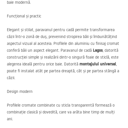
baie modernă.
Funcțional și practic
Elegant și stilat, paravanul pentru cadă permite transformarea
căzii într-o zonă de duș, prevenind stropirea băii și îmbunătățind
aspectul vizual al acesteia. Profilele din aluminiu cu finisaj cromat
Lagos
conferă băii un aspect elegant. Paravanul de cadă
, datorită
construcției simple și realizării dintr-o singură foaie de sticlă, este
montajului universal
alegerea ideală pentru orice baie. Datorită
,
poate fi instalat atât pe partea dreaptă, cât și pe partea stângă a
căzii.
Design modern
Profilele cromate combinate cu sticla transparentă formează o
combinație clasică și dovedită, care va arăta bine timp de mulți
ani.