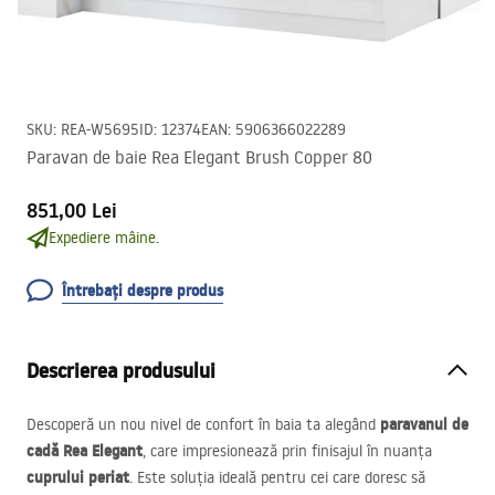
SKU
:
REA-W5695
ID
:
12374
EAN
:
5906366022289
Paravan de baie Rea Elegant Brush Copper 80
851,00 Lei
Expediere mâine.
Întrebați despre produs
Descrierea produsului
paravanul de
Descoperă un nou nivel de confort în baia ta alegând
cadă Rea Elegant
, care impresionează prin finisajul în nuanța
cuprului periat
. Este soluția ideală pentru cei care doresc să