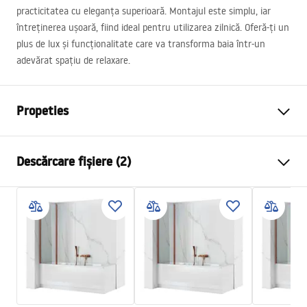
practicitatea cu eleganța superioară. Montajul este simplu, iar
întreținerea ușoară, fiind ideal pentru utilizarea zilnică. Oferă-ți un
plus de lux și funcționalitate care va transforma baia într-un
adevărat spațiu de relaxare.
Propeties
Tip
Fix
Descărcare fișiere (2)
Material
Aluminiu , Sticla securizata
Culoare
Cupru periat
Instrucțiuni de asamblare
Latime
800
mm
instrukcja_montazu_parawan_elegant.pdf
Inalime
1400
mm
Grosime sticla
5
mm
Condiții de garanție
Culoare sticla
Maro fumuriu
Warranty_Terms_and_Conditions_-
Număr de segmente
1-culisant
_Shower_Doors__Enclosures__Panels__Bath_Screens_-