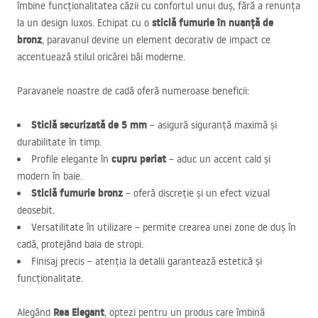
îmbine funcționalitatea căzii cu confortul unui duș, fără a renunța
sticlă fumurie în nuanță de
la un design luxos. Echipat cu o
bronz
, paravanul devine un element decorativ de impact ce
accentuează stilul oricărei băi moderne.
Paravanele noastre de cadă oferă numeroase beneficii:
Sticlă securizată de 5 mm
– asigură siguranță maximă și
durabilitate în timp.
cupru periat
Profile elegante în
– aduc un accent cald și
modern în baie.
Sticlă fumurie bronz
– oferă discreție și un efect vizual
deosebit.
Versatilitate în utilizare – permite crearea unei zone de duș în
cadă, protejând baia de stropi.
Finisaj precis – atenția la detalii garantează estetică și
funcționalitate.
Rea Elegant
Alegând
, optezi pentru un produs care îmbină