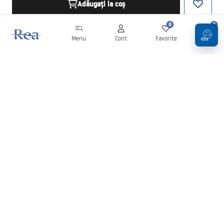
Adăugați la coș
0
0
Menu
Cont
Favorite
Coș
Buletin informativ
Fii la curent cu noutățile și promoțiile!
Conectați-vă
Introducând și confirmând datele dvs., sunteți de acord să primiți
newsletterul în conformitate cu termenii stabiliți în
Regulament
.