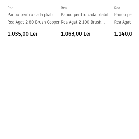
_24.pdf
Rea
Rea
Rea
Panou pentru cada pliabil
Panou pentru cada pliabil
Panou pentru 
Rea Agat-2 80 Brush Copper
Rea Agat-2 100 Brush
Rea Agat-3 1
Copper
Copper
1.035,00 Lei
1.063,00 Lei
1.140,00 L