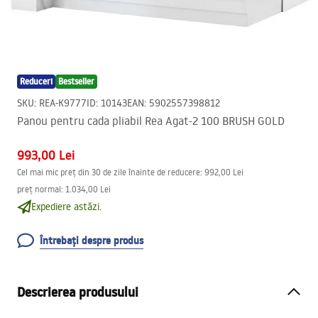
Reduceri
Bestseller
SKU
:
REA-K9777
ID
:
10143
EAN
:
5902557398812
Panou pentru cada pliabil Rea Agat-2 100 BRUSH GOLD
993,00 Lei
Cel mai mic preț din 30 de zile înainte de reducere:
992,00 Lei
preț normal
:
1.034,00 Lei
Expediere astăzi.
Întrebați despre produs
Descrierea produsului