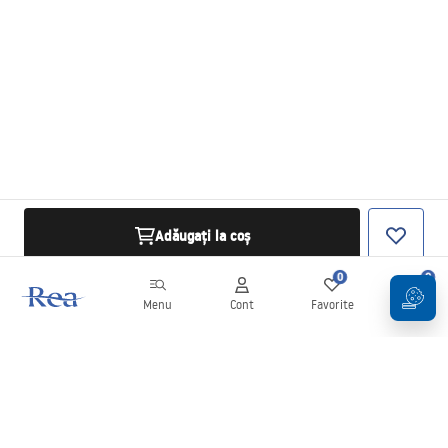
Adăugați la coș
0
0
Menu
Cont
Favorite
Coș
Buletin informativ
Fii la curent cu noutățile și promoțiile!