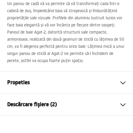
Un panou de cadă vă va permite să vă transformați cada într-o
cabină de duș, împiedicând baia să stropească și îmbunătățind
proprietățile sale vizuale. Profilele din aluminiu lustruit lucios vor
face baia elegantă și vă vor încânta pe fiecare dintre oaspeți.
Panoul de baie Agat-2, datorită structurii sale compacte,
armonioase, realizată din două geamuri de sticlă cu lățimea de 50
cm, va fi alegerea perfectă pentru orice baie. Lățimea mică a unui
singur panou de sticlă al Agat-2 ne permite să-l închidem de
perete, astfel va ocupa foarte puțin spațiu.
Propeties
Tip
Mobil
Descărcare fișiere (2)
Material
Aluminiu , Sticla securizata
Culoare
Auriu periat
Model 3D STP
Latime
1000
mm
Agat_1200X1400_CHROME___3_-21___.stp