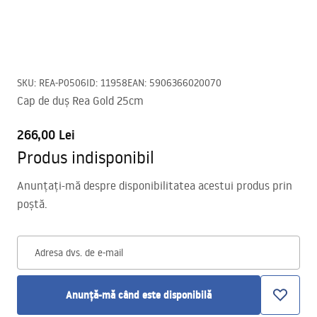
SKU
:
REA-P0506
ID
:
11958
EAN
:
5906366020070
Cap de duș Rea Gold 25cm
266,00 Lei
Produs indisponibil
Anunțați-mă despre disponibilitatea acestui produs prin
poștă.
Adresa dvs. de e-mail
Anunță-mă când este disponibilă