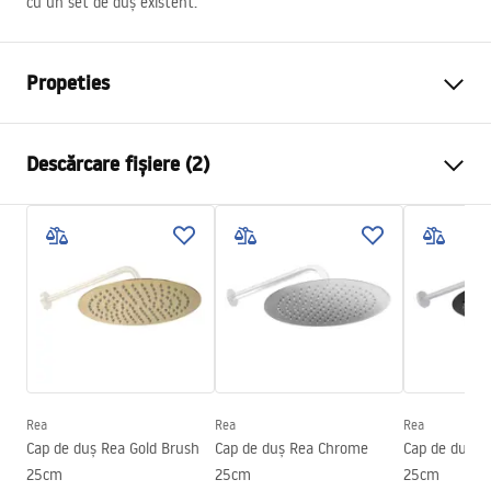
cu un set de duș existent.
Propeties
Dimensiuni
25cm
Descărcare fișiere (2)
Material
Alama
Finisaj baterie
gold brush
Informații de siguranță
Diametru pentru conectare
1/2 țoli
WARUNKI BEZPIECZENSTWA ZESTAWY NATRYSKOWY.pdf
Condiții de garanție
Warranty_Terms_and_Conditions_Accessories_-_24.pdf
Rea
Rea
Rea
Cap de duș Rea Gold Brush
Cap de duș Rea Chrome
Cap de duș R
25cm
25cm
25cm