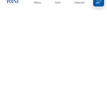
Menu
Cont
Favorite
Coș
Buletin informativ
Fii la curent cu noutățile și promoțiile!
Conectați-vă
Introducând și confirmând datele dvs., sunteți de acord să primiți
newsletterul în conformitate cu termenii stabiliți în
Regulament
.