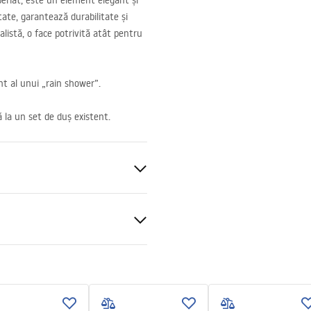
eriat, este un element elegant și
tate, garantează durabilitate și
alistă, o face potrivită atât pentru
nt al unui „rain shower”.
 la un set de duș existent.
ții de garanție
nty_Terms_and_Conditions_
ories_-_24.pdf