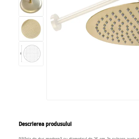
Vase WC si Bideuri
Lavoare
Cazi cu paravane
Baterii sanitare
Dusuri
Bucatarie
Accesorii și mobilier pentru baie
Descrierea produsului