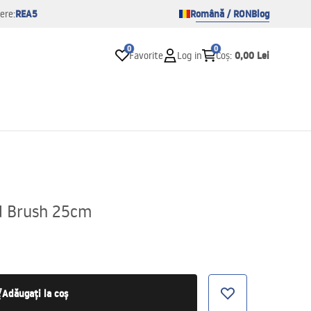
REA5
Română / RON
Blog
ere:
0
0
0,00 Lei
Favorite
Log in
Coș
:
d Brush 25cm
Adăugați la coș