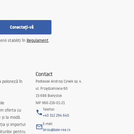
Conectați-vă
nii stabiliți în
Regulament
.
Contact
a poloneză în
Podlasiak Andrzej Cylwik sp. k.
ul. Przędzalniana 60
15-688 Białystok
ile
NIP 966-216-01-21
Telefon
m oferta cu
+40 312 294 640
e și la modă.
E-mail
ția și importul
birou@baie-rea.ro
ăturilor pentru