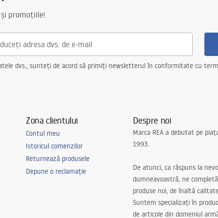
 și promoțiile!
ele dvs., sunteți de acord să primiți newsletterul în conformitate cu terme
Zona clientului
Despre noi
Marca REA a debutat pe piaț
Contul meu
1993.
Istoricul comenzilor
Returnează produsele
De atunci, ca răspuns la nevo
Depune o reclamație
dumneavoastră, ne completă
produse noi, de înaltă calitat
Suntem specializați în produc
de articole din domeniul arm