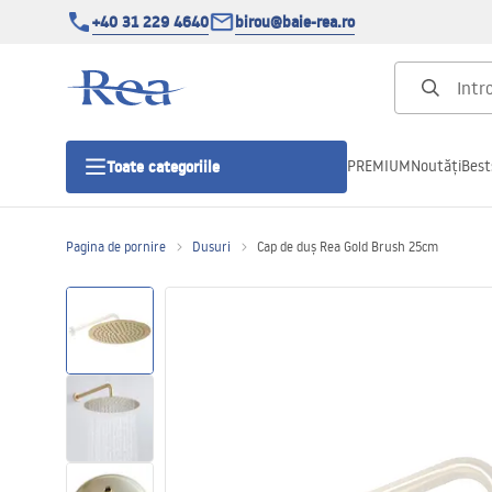
+40 31 229 4640
birou@baie-rea.ro
PREMIUM
Noutăți
Best
Toate categoriile
Pagina de pornire
Dusuri
Cap de duș Rea Gold Brush 25cm
Cabine de dus
Usi pentru cabine de dus
Cadite de dus
Rigole Liniare