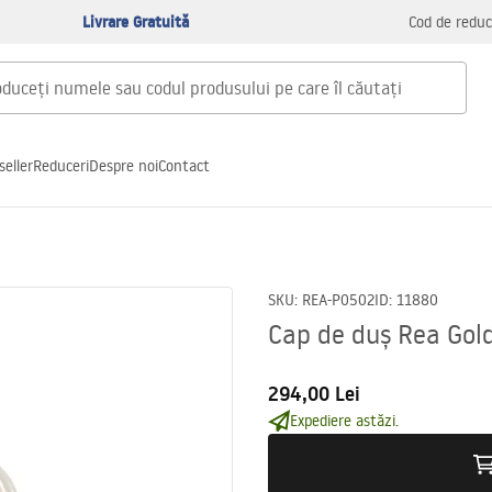
Livrare Gratuită
Cod de reduc
seller
Reduceri
Despre noi
Contact
SKU
:
REA-P0502
ID
:
11880
Cap de duș Rea Gol
294,00 Lei
Expediere astăzi.