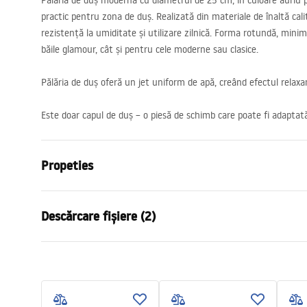
Pălăria de duș modernă cu diametrul de 25 cm, în culoare auriu p
practic pentru zona de duș. Realizată din materiale de înaltă cali
rezistență la umiditate și utilizare zilnică. Forma rotundă, minim
băile glamour, cât și pentru cele moderne sau clasice.
Pălăria de duș oferă un jet uniform de apă, creând efectul relaxa
Este doar capul de duș – o piesă de schimb care poate fi adaptată
Propeties
Dimensiuni
25cm
Descărcare fișiere (2)
Material
Alama
Finisaj baterie
gold brush
Informații de siguranță
Condi
Diametru pentru conectare
1/2 țoli
WARUNKI BEZPIECZENSTWA
Warra
ZESTAWY NATRYSKOWY.pdf
Access