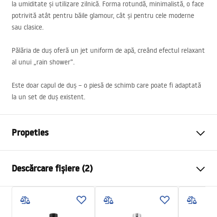
la umiditate și utilizare zilnică. Forma rotundă, minimalistă, o face
potrivită atât pentru băile glamour, cât și pentru cele moderne
sau clasice.
Pălăria de duș oferă un jet uniform de apă, creând efectul relaxant
al unui „rain shower”.
Este doar capul de duș – o piesă de schimb care poate fi adaptată
la un set de duș existent.
Propeties
Dimensiuni
25cm
Descărcare fișiere (2)
Material
Alama
Finisaj baterie
chrome
Informații de siguranță
Diametru pentru conectare
1/2 țoli
WARUNKI BEZPIECZENSTWA ZESTAWY NATRYSKOWY.pdf