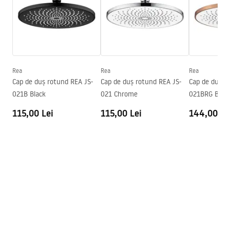
Condiții de garanție
Warranty_Terms_and_Conditions_Accessories_-_24.pdf
Rea
Rea
Rea
Cap de duș rotund REA JS-
Cap de duș rotund REA JS-
Cap de duș r
021B Black
021 Chrome
021BRG Brus
115,00 Lei
115,00 Lei
144,00 Le