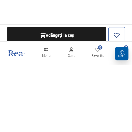
Adăugați la coș
0
0
Menu
Cont
Favorite
Coș
Buletin informativ
Fii la curent cu noutățile și promoțiile!
Conectați-vă