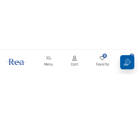
0
0
Menu
Cont
Favorite
Coș
Buletin informativ
Fii la curent cu noutățile și promoțiile!