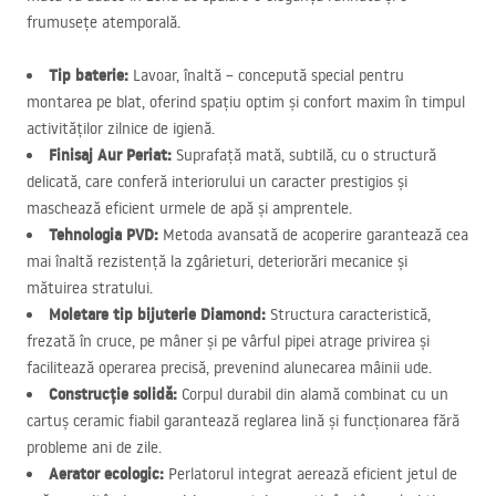
frumusețe atemporală.
Tip baterie:
Lavoar, înaltă – concepută special pentru
montarea pe blat, oferind spațiu optim și confort maxim în timpul
activităților zilnice de igienă.
Finisaj Aur Periat:
Suprafață mată, subtilă, cu o structură
delicată, care conferă interiorului un caracter prestigios și
maschează eficient urmele de apă și amprentele.
Tehnologia
PVD
:
Metoda avansată de acoperire garantează cea
mai înaltă rezistență la zgârieturi, deteriorări mecanice și
mătuirea stratului.
Moletare tip bijuterie Diamond:
Structura caracteristică,
frezată în cruce, pe mâner și pe vârful pipei atrage privirea și
facilitează operarea precisă, prevenind alunecarea mâinii ude.
Construcție solidă:
Corpul durabil din alamă combinat cu un
cartuș ceramic fiabil garantează reglarea lină și funcționarea fără
probleme ani de zile.
Aerator ecologic:
Perlatorul integrat aerează eficient jetul de