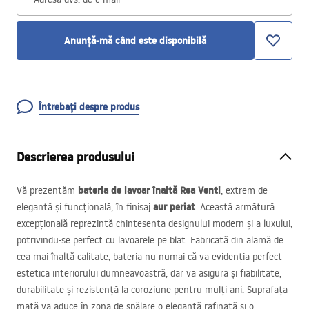
Anunță-mă când este disponibilă
Întrebați despre produs
Descrierea produsului
bateria de lavoar înaltă Rea Venti
Vă prezentăm
, extrem de
aur periat
elegantă și funcțională, în finisaj
. Această armătură
excepțională reprezintă chintesența designului modern și a luxului,
potrivindu-se perfect cu lavoarele pe blat. Fabricată din alamă de
cea mai înaltă calitate, bateria nu numai că va evidenția perfect
estetica interiorului dumneavoastră, dar va asigura și fiabilitate,
durabilitate și rezistență la coroziune pentru mulți ani. Suprafața
mată va aduce în zona de spălare o eleganță rafinată și o