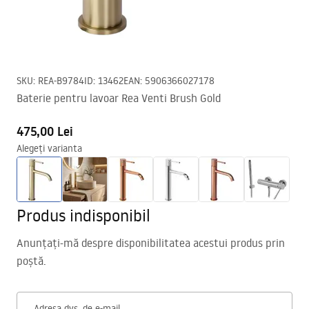
SKU
:
REA-B9784
ID
:
13462
EAN
:
5906366027178
Baterie pentru lavoar Rea Venti Brush Gold
475,00 Lei
Alegeți varianta
Produs indisponibil
Anunțați-mă despre disponibilitatea acestui produs prin
poștă.
Adresa dvs. de e-mail