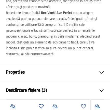
apă, permițând economisirea acesteia, menținând în același timp
eficiența și presiunea maximă.
Rea Venti Aur Periat
Bateria de lavoar înaltă
este o alegere
excelentă pentru persoanele care apreciază designul rafinat și
confortul de utilizare fără compromisuri. Detaliile sale
neconvenționale o fac să se încadreze perfect în amenajările
modern classic, boho, glamour și în băile moderne. Alegând acest
model, câștigați un element de echipament fiabil, care vă va
încânta zilnic prin estetica sa și va deveni un punct central,
distinctiv, al băii dumneavoastră.
Propeties
Tip baterie
de lavoar
Descărcare fișiere (3)
Metodă de montaj
Montată pe blat
Culoare
Auriu periat
Condiții de garanție
Tip de gura de scurgere
Fixă