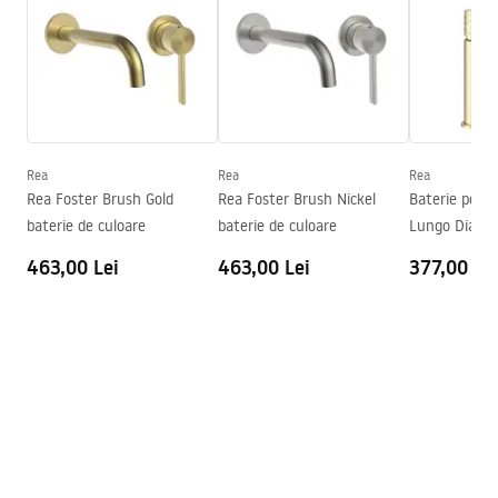
Warranty_Terms_and_Conditions_Faucets_-_5.pdf
Material
Alamă
Lungimea gurii
160
mm
Instrucțiuni de asamblare
Inalime
295
mm
faucet.pdf
Tehnologia de acoperire
PVD
Diametru pentru conectare
3/8 țoli
Rea
Rea
Rea
Informații de siguranță
Rea Foster Brush Gold
Rea Foster Brush Nickel
Baterie pent
Garantie
5 ani
Safety_Information_Faucets.pdf
baterie de culoare
baterie de culoare
Lungo Diamo
463,00 Lei
463,00 Lei
377,00 Le