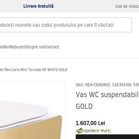
Livrare Gratuită
Cod de reduc
seller
Reduceri
Despre noi
Contact
bil Rea Carlo Mini Tornado NF WHITE GOLD
SKU
:
REA-C6808
ID
:
11635
EAN
:
59
Vas WC suspendabil
GOLD
1.607,00 Lei
Expediere Marți.