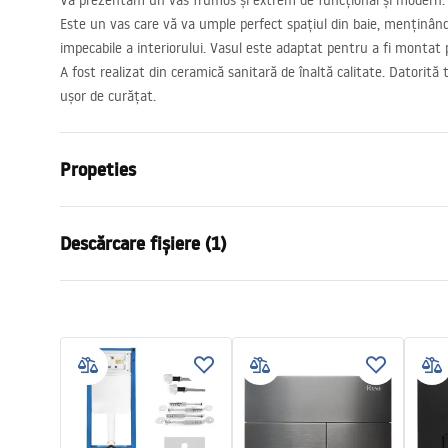
Vă prezentăm un vas frumos și extrem de funcțional și modern.
Este un vas care vă va umple perfect spațiul din baie, menținând 
impecabile a interiorului. Vasul este adaptat pentru a fi montat 
A fost realizat din ceramică sanitară de înaltă calitate. Datorită 
ușor de curățat.
Propeties
Metodă de montaj
Suspendată
Descărcare fișiere (1)
Sistem de spălare
Rimless Tor
Culoare
Alb/Auriu
Instrucțiuni de asamblare
Finisaj
Lucios
WC.pdf
Material
Ceramică sa
Lungime
490
mm
Latime
365
mm
Inalime
350
mm