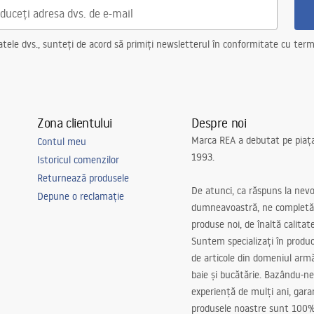
ele dvs., sunteți de acord să primiți newsletterul în conformitate cu terme
Zona clientului
Despre noi
Marca REA a debutat pe piaț
Contul meu
1993.
Istoricul comenzilor
Returnează produsele
De atunci, ca răspuns la nevo
Depune o reclamație
dumneavoastră, ne completă
produse noi, de înaltă calitat
Suntem specializați în produc
de articole din domeniul arm
baie și bucătărie. Bazându-ne
experiență de mulți ani, gar
produsele noastre sunt 100%