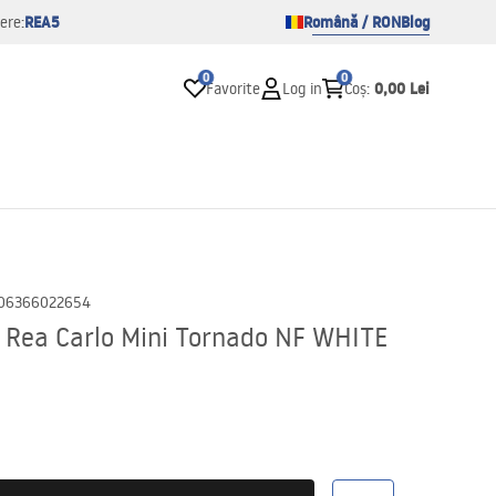
REA5
Română / RON
Blog
ere:
0
0
0,00 Lei
Favorite
Log in
Coș
:
06366022654
 Rea Carlo Mini Tornado NF WHITE