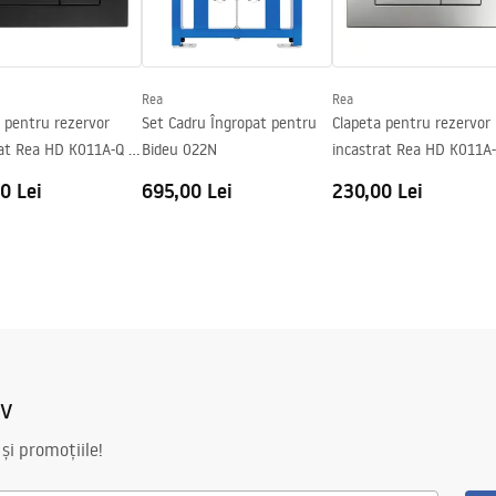
Rea
Rea
 pentru rezervor
Set Cadru Îngropat pentru
Clapeta pentru rezervor
at Rea HD K011A-Q și
Bideu 022N
incastrat Rea HD K011A
24N Black
and Slim 024N Satin
0 Lei
695,00 Lei
230,00 Lei
iv
 și promoțiile!