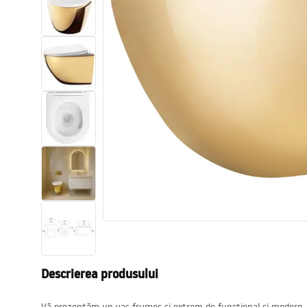
Vase WC si Bideuri
Lavoare
Cazi cu paravane
Baterii sanitare
Dusuri
Bucatarie
Accesorii și mobilier pentru baie
Descrierea produsului