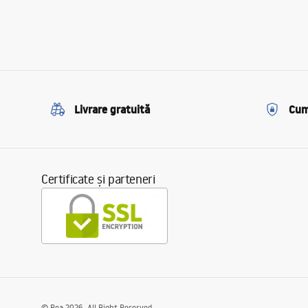
Livrare gratuită
Cum
Certificate și parteneri
©
Rea
2026
. All Right Reserved.