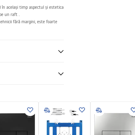
în același timp aspectul și estetica
pe un raft .
tehnicii fără margini, este foarte
nado NF (New Flushing)
nitară