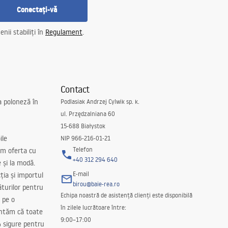
Conectați-vă
nii stabiliți în
Regulament
.
Contact
a poloneză în
Podlasiak Andrzej Cylwik sp. k.
ul. Przędzalniana 60
15-688 Białystok
ile
NIP 966-216-01-21
Telefon
m oferta cu
+40 312 294 640
e și la modă.
E-mail
ția și importul
birou@baie-rea.ro
ăturilor pentru
Echipa noastră de asistență clienți este disponibilă
 pe o
în zilele lucrătoare între:
antăm că toate
9:00–17:00
 sigure pentru