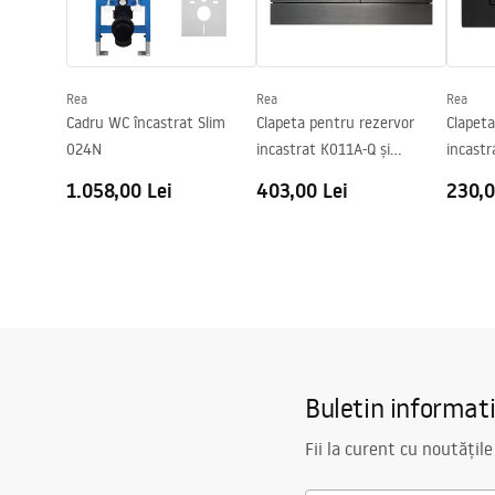
Distanta intre suruburi pentru montaj
180
mm
Capac inclus
Da, albă
Rea
Rea
Rea
Cadru WC încastrat Slim
Clapeta pentru rezervor
Clapeta
024N
incastrat K011A-Q și
incastr
Slim024N Rea T Titan
Slim 0
1.058,00 Lei
403,00 Lei
230,0
Buletin informat
Fii la curent cu noutățile