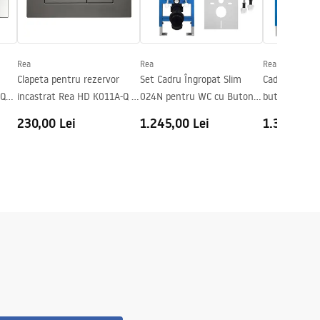
Rea
Rea
Rea
Clapeta pentru rezervor
Set Cadru Îngropat Slim
Cadru WC înc
-Q
incastrat Rea HD K011A-Q și
024N pentru WC cu Buton
buton HD Sat
Slim 024N Titan
HD Black
230,00 Lei
1.245,00 Lei
1.346,00 