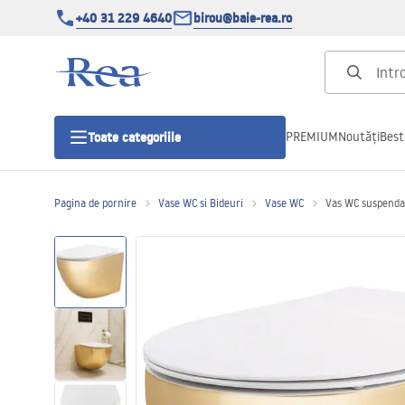
+40 31 229 4640
birou@baie-rea.ro
PREMIUM
Noutăți
Best
Toate categoriile
Pagina de pornire
Vase WC si Bideuri
Vase WC
Vas WC suspenda
Cabine de dus
Usi pentru cabine de dus
Cadite de dus
Rigole Liniare