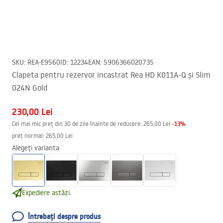
SKU
:
REA-E9560
ID
:
12234
EAN
:
5906366020735
Clapeta pentru rezervor incastrat Rea HD K011A-Q și Slim
024N Gold
230,00 Lei
-
13
%
Cel mai mic preț din 30 de zile înainte de reducere:
265,00 Lei
preț normal
:
265,00 Lei
Alegeți varianta
Expediere astăzi.
Întrebați despre produs