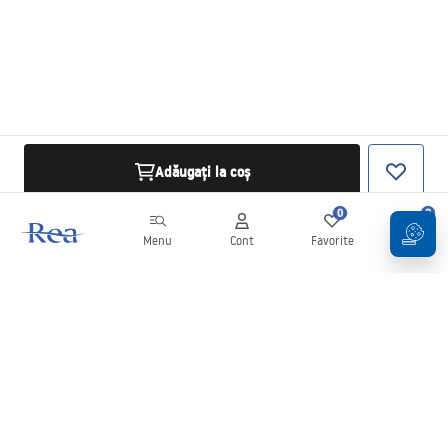
Adăugați la coș
0
0
Menu
Cont
Favorite
Coș
Buletin informativ
Fii la curent cu noutățile și promoțiile!