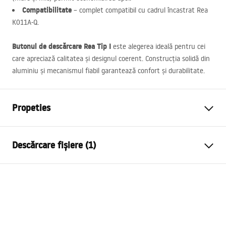
Compatibilitate
– complet compatibil cu cadrul încastrat Rea
K011A-Q.
Butonul de descărcare Rea Tip I
este alegerea ideală pentru cei
care apreciază calitatea și designul coerent. Construcția solidă din
aluminiu și mecanismul fiabil garantează confort și durabilitate.
Propeties
Culoare
De aur
Descărcare fișiere (1)
Material
Plastic
Inalime
160
mm
Instrucțiuni de montaj
Latime
245
mm
STELA___PODTYNKOWY_WC_K011A-Q.pdf
Adâncime
35
mm
Cadru compatibil pentru
K011A-Q , Slim 024N