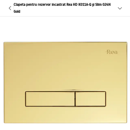
Clapeta pentru rezervor incastrat Rea HD K011A-Q și Slim 024N
Gold