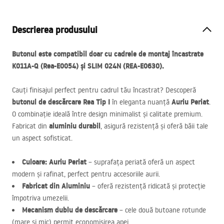
Descrierea produsului
Butonul este compatibil doar cu cadrele de montaj încastrate
K011A-Q (Rea-E0054) și
SLIM
024N (
REA
-E0630).
Cauți finisajul perfect pentru cadrul tău încastrat? Descoperă
butonul de descărcare Rea Tip I
Auriu Periat
în eleganta nuanță
.
O combinație ideală între design minimalist și calitate premium.
aluminiu durabil
Fabricat din
, asigură rezistență și oferă băii tale
un aspect sofisticat.
Culoare: Auriu Periat
– suprafața periată oferă un aspect
modern și rafinat, perfect pentru accesoriile aurii.
Fabricat din Aluminiu
– oferă rezistență ridicată și protecție
împotriva umezelii.
Mecanism dublu de descărcare
– cele două butoane rotunde
(mare și mic) permit economisirea apei.