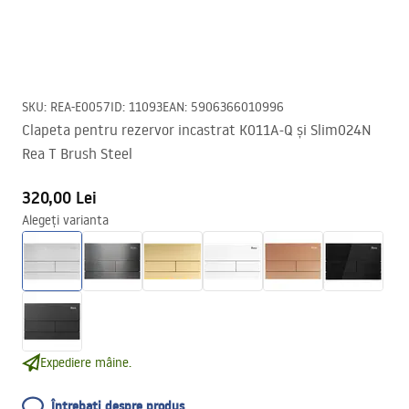
SKU
:
REA-E0057
ID
:
11093
EAN
:
5906366010996
Clapeta pentru rezervor incastrat K011A-Q și Slim024N
Rea T Brush Steel
320,00 Lei
Alegeți varianta
Expediere mâine.
Întrebați despre produs