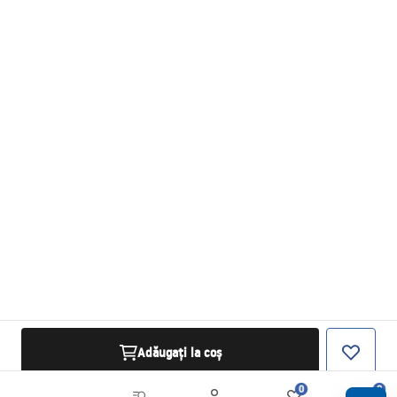
Adăugați la coș
0
0