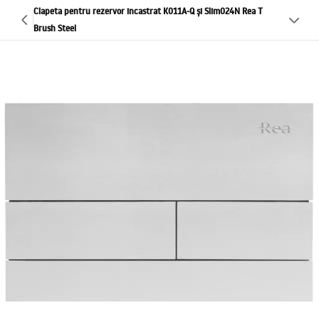
Clapeta pentru rezervor incastrat K011A-Q și Slim024N Rea T
Brush Steel