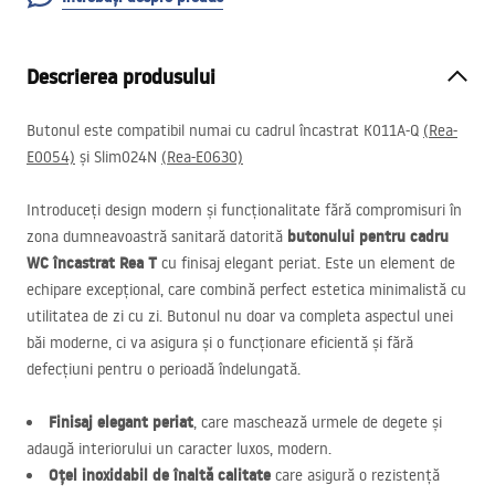
Descrierea produsului
Butonul este compatibil numai cu cadrul încastrat K011A-Q
(Rea-
E0054)
și Slim024N
(Rea-E0630)
Introduceți design modern și funcționalitate fără compromisuri în
butonului pentru cadru
zona dumneavoastră sanitară datorită
WC încastrat Rea T
cu finisaj elegant periat. Este un element de
echipare excepțional, care combină perfect estetica minimalistă cu
utilitatea de zi cu zi. Butonul nu doar va completa aspectul unei
băi moderne, ci va asigura și o funcționare eficientă și fără
defecțiuni pentru o perioadă îndelungată.
Finisaj elegant periat
, care maschează urmele de degete și
adaugă interiorului un caracter luxos, modern.
Oțel inoxidabil de înaltă calitate
care asigură o rezistență