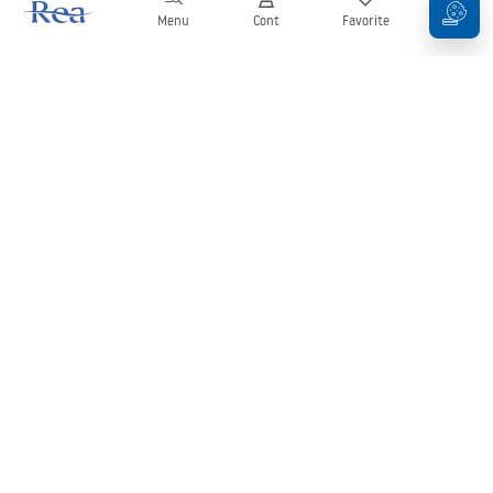
Menu
Cont
Favorite
Coș
Buletin informativ
Fii la curent cu noutățile și promoțiile!
Conectați-vă
Introducând și confirmând datele dvs., sunteți de acord să primiți
newsletterul în conformitate cu termenii stabiliți în
Regulament
.