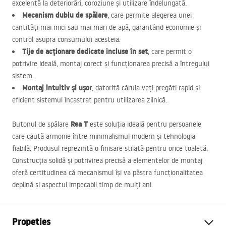
excelentă la deteriorări, coroziune și utilizare îndelungată.
Mecanism dublu de spălare
, care permite alegerea unei
cantități mai mici sau mai mari de apă, garantând economie și
control asupra consumului acesteia.
Tije de acționare dedicate incluse în set
, care permit o
potrivire ideală, montaj corect și funcționarea precisă a întregului
sistem.
Montaj intuitiv și ușor
, datorită căruia veți pregăti rapid și
eficient sistemul încastrat pentru utilizarea zilnică.
Rea T
Butonul de spălare
este soluția ideală pentru persoanele
care caută armonie între minimalismul modern și tehnologia
fiabilă. Produsul reprezintă o finisare stilată pentru orice toaletă.
Construcția solidă și potrivirea precisă a elementelor de montaj
oferă certitudinea că mecanismul își va păstra funcționalitatea
deplină și aspectul impecabil timp de mulți ani.
Propeties