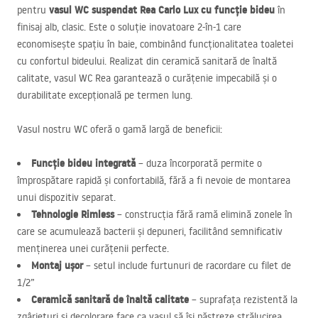
vasul WC suspendat Rea Carlo Lux cu funcție bideu
pentru
în
finisaj alb, clasic. Este o soluție inovatoare 2-în-1 care
economisește spațiu în baie, combinând funcționalitatea toaletei
cu confortul bideului. Realizat din ceramică sanitară de înaltă
calitate, vasul WC Rea garantează o curățenie impecabilă și o
durabilitate excepțională pe termen lung.
Vasul nostru WC oferă o gamă largă de beneficii:
Funcție bideu integrată
– duza încorporată permite o
împrospătare rapidă și confortabilă, fără a fi nevoie de montarea
unui dispozitiv separat.
Tehnologie Rimless
– construcția fără ramă elimină zonele în
care se acumulează bacterii și depuneri, facilitând semnificativ
menținerea unei curățenii perfecte.
Montaj ușor
– setul include furtunuri de racordare cu filet de
1/2”
Ceramică sanitară de înaltă calitate
– suprafața rezistentă la
zgârieturi și decolorare face ca vasul să își păstreze strălucirea