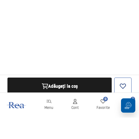
Adăugați la coș
0
0
Menu
Cont
Favorite
Coș
Buletin informativ