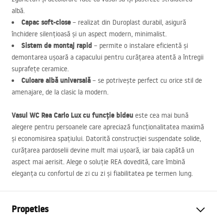
albă.
Capac soft-close
– realizat din Duroplast durabil, asigură
închidere silențioasă și un aspect modern, minimalist.
Sistem de montaj rapid
– permite o instalare eficientă și
demontarea ușoară a capacului pentru curățarea atentă a întregii
suprafețe ceramice.
Culoare albă universală
– se potrivește perfect cu orice stil de
amenajare, de la clasic la modern.
Vasul WC Rea Carlo Lux cu funcție bideu
este cea mai bună
alegere pentru persoanele care apreciază funcționalitatea maximă
și economisirea spațiului. Datorită construcției suspendate solide,
curățarea pardoselii devine mult mai ușoară, iar baia capătă un
aspect mai aerisit. Alege o soluție
REA
dovedită, care îmbină
eleganța cu confortul de zi cu zi și fiabilitatea pe termen lung.
Propeties