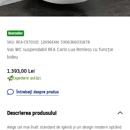
Bestseller
SKU
:
REA-C9701
ID
:
12696
EAN
:
5906366031878
Vas WC suspendabil REA Carlo Lux Rimless cu funcție
bideu
1.393,00 Lei
Expediere astăzi.
Întrebați despre produs
Descrierea produsului
Alege cel mai înalt standard de igienă și un design modern optând