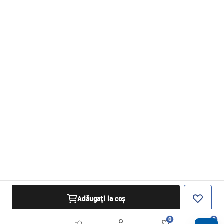
Adăugați la coș
0
0