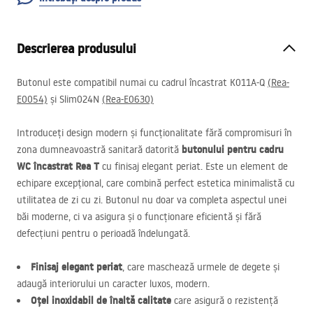
Descrierea produsului
Butonul este compatibil numai cu cadrul încastrat K011A-Q
(Rea-
E0054)
și Slim024N
(Rea-E0630)
Introduceți design modern și funcționalitate fără compromisuri în
butonului pentru cadru
zona dumneavoastră sanitară datorită
WC încastrat Rea T
cu finisaj elegant periat. Este un element de
echipare excepțional, care combină perfect estetica minimalistă cu
utilitatea de zi cu zi. Butonul nu doar va completa aspectul unei
băi moderne, ci va asigura și o funcționare eficientă și fără
defecțiuni pentru o perioadă îndelungată.
Finisaj elegant periat
, care maschează urmele de degete și
adaugă interiorului un caracter luxos, modern.
Oțel inoxidabil de înaltă calitate
care asigură o rezistență