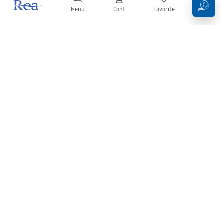
Menu
Cont
Favorite
Coș
Buletin informativ
Fii la curent cu noutățile și promoțiile!
Conectați-vă
Introducând și confirmând datele dvs., sunteți de acord să primiți
newsletterul în conformitate cu termenii stabiliți în
Regulament
.