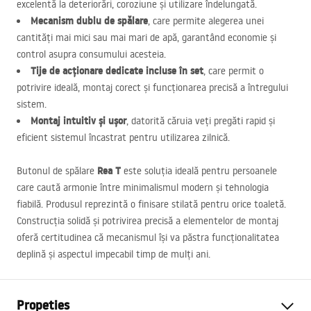
excelentă la deteriorări, coroziune și utilizare îndelungată.
Mecanism dublu de spălare
, care permite alegerea unei
cantități mai mici sau mai mari de apă, garantând economie și
control asupra consumului acesteia.
Tije de acționare dedicate incluse în set
, care permit o
potrivire ideală, montaj corect și funcționarea precisă a întregului
sistem.
Montaj intuitiv și ușor
, datorită căruia veți pregăti rapid și
eficient sistemul încastrat pentru utilizarea zilnică.
Rea T
Butonul de spălare
este soluția ideală pentru persoanele
care caută armonie între minimalismul modern și tehnologia
fiabilă. Produsul reprezintă o finisare stilată pentru orice toaletă.
Construcția solidă și potrivirea precisă a elementelor de montaj
oferă certitudinea că mecanismul își va păstra funcționalitatea
deplină și aspectul impecabil timp de mulți ani.
Propeties