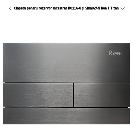
Clapeta pentru rezervor incastrat K011A-Q și Slim024N Rea T Titan