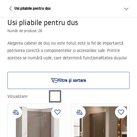
Usi pliabile pentru dus
Usi pliabile pentru dus
Număr de produse: 28
Alegerea cabinei de duș nu este totul; este la fel de importantă
potrivirea corectă a componentelor și accesoriilor sale. Printre
acestea se numără ușile, care determină funcționalitatea dușului
și confortul în timpul băii. Ele sunt importante și pentru
amenajarea ergonomică a spațiului din baie, mai ales în încăperi de
dimensiuni reduse. Din partea noastră vă putem oferi uși de duș
Filtre și sortare
pliante, care sunt frecvent preferate de clienți datorită
construcției lor practice.
Vizualizare
: