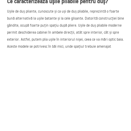
Ce caracterizează ușile pliabile pentru duș?
Ușile de duș pliante, cunoscute și ca uși de duș pliabile, reprezintă o foarte
bună alternativă la ușile batante și la cele glisante. Datorită construcției bine
gândite, ocupă foarte puțin spațiu după pliere. Ușile de duș pliabile moderne
permit deschiderea cabinei în ambele direcții, atât spre interior, cât și spre
exterior. Astfel, putem plia ușile în interiorul nișei, ceea ce va mări optic baia.
Aceste modele se potrivesc în băi mici, unde spațiul trebuie amenajat
funcțional. Ușile pliante pentru duș se montează în nișele de duș, care
reprezintă o alternativă modernă la cabinele tradiționale. Investitorii au
astfel o gamă largă de opțiuni pentru a adapta accesoriile și ușile la nevoile
individuale.
Uși de duș pliante – cum să le alegeți?
Spre deosebire de cabinele tradiționale, dușurile în nișă pot avea dimensiuni
non‑standard. Înainte de a cumpăra un anumit model de canat, este
important să măsurați cu atenție intrarea în duș. O decizie esențială pe care
trebuie să o ia investitorul este și modul de deschidere. Se pot alege uși tip
acordeon sau uși pliante care alunecă de-a lungul tocului montat. Ambele
variante se remarcă prin funcționalitate și ocupă puțin spațiu, astfel că