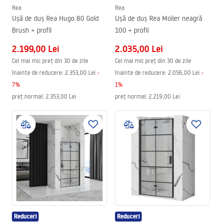
Rea
Rea
Ușă de duș Rea Hugo 80 Gold
Ușă de duș Rea Molier neagră
Brush + profil
100 + profil
2.199,00 Lei
2.035,00 Lei
Cel mai mic preț din 30 de zile
Cel mai mic preț din 30 de zile
înainte de reducere:
2.353,00 Lei
-
înainte de reducere:
2.056,00 Lei
-
7
%
1
%
preț normal
:
2.353,00 Lei
preț normal
:
2.219,00 Lei
Reduceri
Reduceri