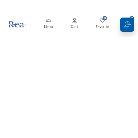
0
0
Menu
Cont
Favorite
Coș
Buletin informativ
Fii la curent cu noutățile și promoțiile!
Conectați-vă
Introducând și confirmând datele dvs., sunteți de acord să primiți
newsletterul în conformitate cu termenii stabiliți în
Regulament
.