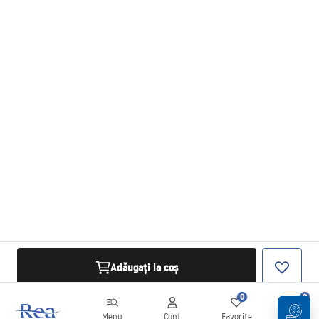
Adăugați la coș
0
0
Menu
Cont
Favorite
Coș