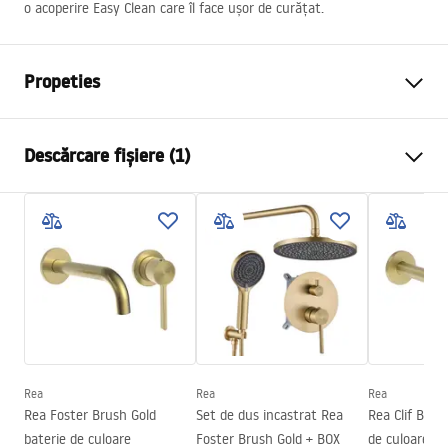
o acoperire Easy Clean care îl face ușor de curățat.
Propeties
Tip dechidere usi
Culisante
Descărcare fișiere (1)
Dimensiuni usa
130
Directia usi
Universal
Manual
Grosime sticla
6 mm
Instrukcja Drzwi Montana.pdf
Inaltime usa de cabina
200
cm
Latime iesire
50 cm
Material profile
Aluminiu
Material suporturi
Aluminiu
Direcția deschiderii
-
Rea
Rea
Rea
Rea Foster Brush Gold
Set de dus incastrat Rea
Rea Clif Brus
Acoperire Easy Clean
Da , pe o parte a geamului
baterie de culoare
Foster Brush Gold + BOX
de culoare