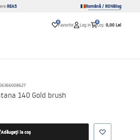
REA5
Română / RON
Blog
ere:
0
0
0,00 Lei
Favorite
Log in
Coș
:
06366008627
tana 140 Gold brush
Adăugați la coș