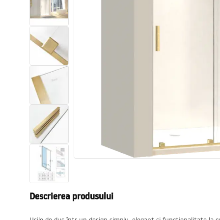
Vase WC si Bideuri
Lavoare
Cazi cu paravane
Baterii sanitare
Dusuri
Bucatarie
Accesorii și mobilier pentru baie
Descrierea produsului