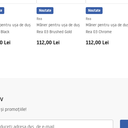
arte a geamului
te
Noutate
Noutate
Rea
Rea
pentru ușa de duș
Mâner pentru ușa de duș
Mâner pentru ușa de du
 Black
Rea 03 Brushed Gold
Rea 03 Chrome
0 Lei
112,00 Lei
112,00 Lei
iv
 și promoțiile!