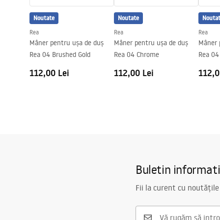
Acoperire Easy Clean
Da , pe o p
Noutate
Noutate
Nouta
Finisarea profiilor
Auriu Periat
Rea
Rea
Rea
Reglabila la profile
2 cm
Mâner pentru ușa de duș
Mâner pentru ușa de duș
Mâner 
Garnituri incluse in set
Da
Rea 04 Brushed Gold
Rea 04 Chrome
Rea 04
Se poate monta fara cadita
Da
112,00 Lei
112,00 Lei
112,0
Garantie
24 luni
Buletin informat
Fii la curent cu noutățile