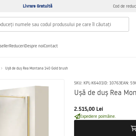
Livrare Gratuită
Cod de reduc
seller
Reduceri
Despre noi
Contact
Ușă de duș Rea Montana 140 Gold brush
SKU
:
KPL-K6401
ID
:
10763
EAN
:
59
Ușă de duș Rea Mon
2.515,00 Lei
Expediere poimâine.