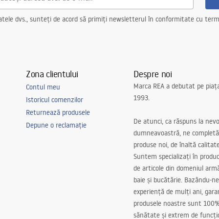
ele dvs., sunteți de acord să primiți newsletterul în conformitate cu terme
Zona clientului
Despre noi
Marca REA a debutat pe piaț
Contul meu
1993.
Istoricul comenzilor
Returnează produsele
De atunci, ca răspuns la nevo
Depune o reclamație
dumneavoastră, ne completă
produse noi, de înaltă calitat
Suntem specializați în produc
de articole din domeniul arm
baie și bucătărie. Bazându-ne
experiență de mulți ani, gar
produsele noastre sunt 100%
sănătate și extrem de funcți