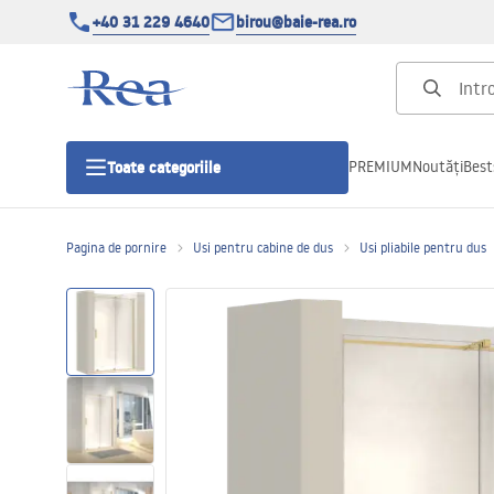
+40 31 229 4640
birou@baie-rea.ro
PREMIUM
Noutăți
Best
Toate categoriile
Pagina de pornire
Usi pentru cabine de dus
Usi pliabile pentru dus
Cabine de dus
Usi pentru cabine de dus
Cadite de dus
Rigole Liniare