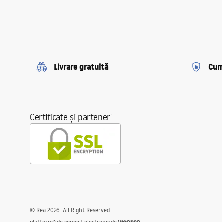
Livrare gratuită
Cum
Certificate și parteneri
©
Rea
2026
. All Right Reserved.
platformă de comerț electronic de