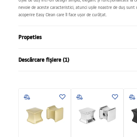
Ușile de duș într-un design simplu, elegant și funcționalitate la ce
nevoie de aceste caracteristici, atunci ușile noastre de duș sunt
acoperire Easy Clean care îl face ușor de curățat.
Propeties
Tip dechidere usi
Culisante
Descărcare fișiere (1)
Dimensiuni usa
140
Directia usi
Universal
Manual
Grosime sticla
6 mm
Instrukcja Drzwi Montana.pdf
Inaltime usa de cabina
200
cm
Latime iesire
50 cm
Material profile
Aluminiu
Material suporturi
Aluminiu
Direcția deschiderii
-