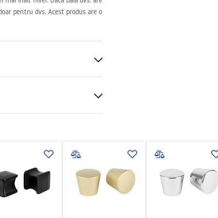
l mai înalt nivel. Dacă baia dvs. are
 doar pentru dvs. Acest produs are o