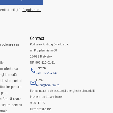
nii stabiliți în
Regulament
.
Contact
a poloneză în
Podlasiak Andrzej Cylwik sp. k.
ul. Przędzalniana 60
15-688 Białystok
ile
NIP 966-216-01-21
Telefon
m oferta cu
+40 312 294 640
e și la modă.
E-mail
ția și importul
birou@baie-rea.ro
ăturilor pentru
Echipa noastră de asistență clienți este disponibilă
 pe o
în zilele lucrătoare între:
antăm că toate
9:00–17:00
 sigure pentru
Urmărește-ne
onale.