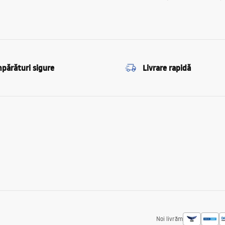
părături sigure
Livrare rapidă
Noi livrăm