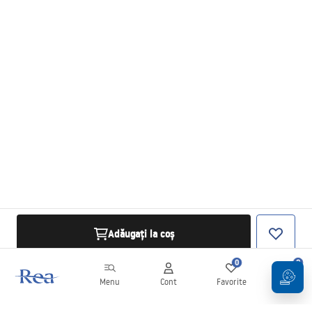
Adăugați la coș
0
0
Menu
Cont
Favorite
Coș