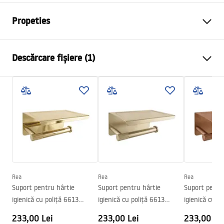
Propeties
Culoare
Oțel periat
Descărcare fișiere (1)
Material
Metal
Metodă de montaj
Cu șuruburi
Condiții de garanție
Latime
200
mm
Warranty_Terms_and_Conditions_Accessories_-_24.pdf
Inalime
30
mm
Adâncime
60
mm
Serie
Tomi
Garantie
24 luni
Rea
Rea
Rea
Suport pentru hârtie
Suport pentru hârtie
Suport pentr
igienică cu poliță 6613
igienică cu poliță 6613
igienică cu p
Modern Gold
Modern Gold Brush
Modern Copp
233,00 Lei
233,00 Lei
233,00 Le