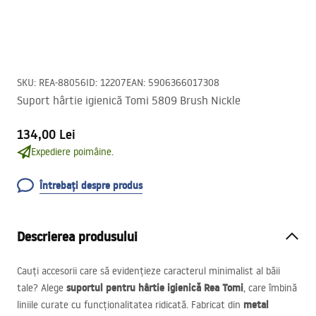
SKU
:
REA-88056
ID
:
12207
EAN
:
5906366017308
Suport hârtie igienică Tomi 5809 Brush Nickle
134,00 Lei
Expediere poimâine.
Întrebați despre produs
Descrierea produsului
Cauți accesorii care să evidențieze caracterul minimalist al băii
suportul pentru hârtie igienică Rea Tomi
tale? Alege
, care îmbină
metal
liniile curate cu funcționalitatea ridicată. Fabricat din