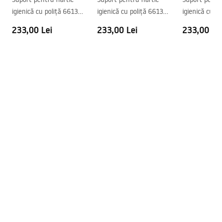
igienică cu poliță 6613
igienică cu poliță 6613
igienică cu p
Modern Copper Brush
Modern Gold
Modern Gold 
233,00 Lei
233,00 Lei
233,00 Le