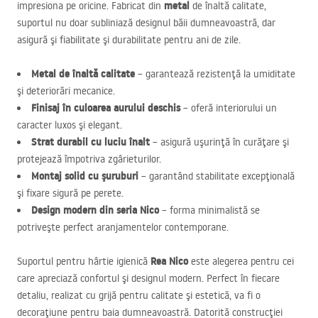
metal
impresiona pe oricine. Fabricat din
de înaltă calitate,
suportul nu doar subliniază designul băii dumneavoastră, dar
asigură şi fiabilitate şi durabilitate pentru ani de zile.
Metal de înaltă calitate
– garantează rezistenţă la umiditate
şi deteriorări mecanice.
Finisaj în culoarea aurului deschis
– oferă interiorului un
caracter luxos şi elegant.
Strat durabil cu luciu înalt
– asigură uşurinţă în curăţare şi
protejează împotriva zgârieturilor.
Monta­j solid cu şuruburi
– garantând stabilitate excepţională
şi fixare sigură pe perete.
Design modern din seria Nico
– forma minimalistă se
potriveşte perfect aranjamentelor contemporane.
Rea Nico
Suportul pentru hârtie igienică
este alegerea pentru cei
care apreciază confortul şi designul modern. Perfect în fiecare
detaliu, realizat cu grijă pentru calitate şi estetică, va fi o
decoraţiune pentru baia dumneavoastră. Datorită construcţiei