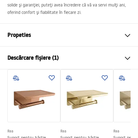
solide şi garanţiei, puteţi avea încredere că vă va servi mulţi ani,
oferind confort şi fiabilitate în fiecare zi.
Propeties
Culoare
De aur
Descărcare fișiere (1)
Material
Metal
Metodă de montaj
Cu șuruburi
Condiții de garanție
Latime
180
mm
Warranty_Terms_and_Conditions_Accessories_-_24.pdf
Inalime
40
mm
Adâncime
70
mm
Serie
Nico
Garantie
24 luni
Rea
Rea
Rea
Suport pentru hârtie
Suport pentru hârtie
Suport pentr