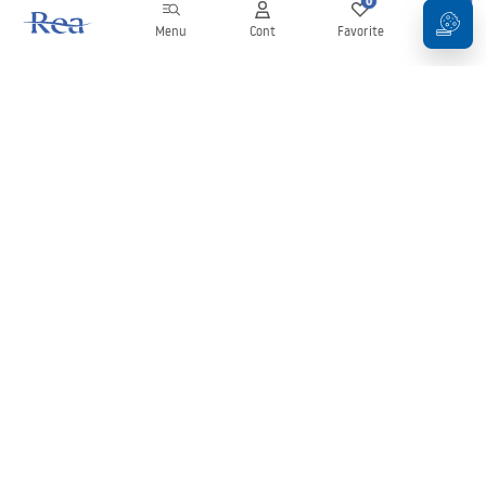
0
0
Menu
Cont
Favorite
Coș
Buletin informativ
Fii la curent cu noutățile și promoțiile!
Conectați-vă
Introducând și confirmând datele dvs., sunteți de acord să primiți
newsletterul în conformitate cu termenii stabiliți în
Regulament
.