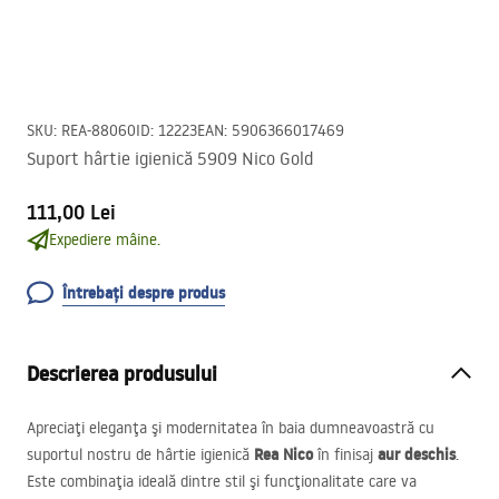
SKU
:
REA-88060
ID
:
12223
EAN
:
5906366017469
Suport hârtie igienică 5909 Nico Gold
111,00 Lei
Expediere mâine.
Întrebați despre produs
Descrierea produsului
Apreciaţi eleganţa şi modernitatea în baia dumneavoastră cu
Rea Nico
aur deschis
suportul nostru de hârtie igienică
în finisaj
.
Este combinaţia ideală dintre stil şi funcţionalitate care va