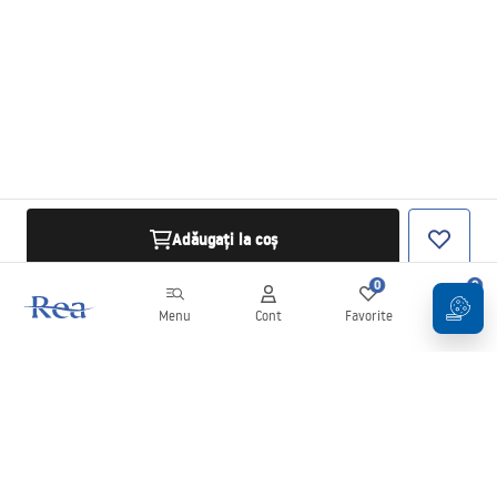
Adăugați la coș
0
0
Menu
Cont
Favorite
Coș
Buletin informativ
Fii la curent cu noutățile și promoțiile!