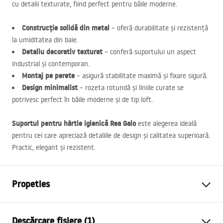
cu detalii texturate, fiind perfect pentru băile moderne.
Construcție solidă din metal
– oferă durabilitate și rezistență
la umiditatea din baie.
Detaliu decorativ texturat
– conferă suportului un aspect
industrial și contemporan.
Montaj pe perete
– asigură stabilitate maximă și fixare sigură.
Design minimalist
– rozeta rotundă și liniile curate se
potrivesc perfect în băile moderne și de tip loft.
Suportul pentru hârtie igienică Rea Galo
este alegerea ideală
pentru cei care apreciază detaliile de design și calitatea superioară.
Practic, elegant și rezistent.
Propeties
Culoare
Negru
Descărcare fișiere (1)