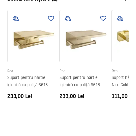
Material
Metal
Metodă de montaj
Cu șuruburi
Condiții de garanție
Latime
175
mm
Warranty_Terms_and_Conditions_Accessories_-_24.pdf
Inalime
50
mm
Adâncime
70
mm
Serie
Leo
Garantie
24 luni
Rea
Rea
Rea
Suport pentru hârtie
Suport pentru hârtie
Suport hârtie
igienică cu poliță 6613
igienică cu poliță 6613
Nico Gold
Modern Gold
Modern Gold Brush
233,00 Lei
233,00 Lei
111,00 Lei