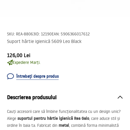
SKU
:
REA-88063
ID
:
12190
EAN
:
5906366017612
Suport hârtie igienică 5609 Leo Black
126,00 Lei
Expediere Marți.
Întrebați despre produs
Descrierea produsului
Cauți accesorii care să îmbine funcționalitatea cu un design unic?
suportul pentru hârtie igienică Rea Galo
Alege
, care aduce stil și
metal
ordine în baia ta. Fabricat din
, combină forma minimalistă