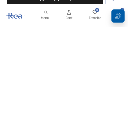
0
0
Menu
Cont
Favorite
Coș
Buletin informativ
Fii la curent cu noutățile și promoțiile!
Conectați-vă
Introducând și confirmând datele dvs., sunteți de acord să primiți
newsletterul în conformitate cu termenii stabiliți în
Regulament
.