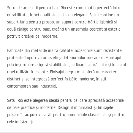
Setul de accesorii pentru baie Rio este combinația perfectă între
durabilitate, funcționalitate și design elegant. Setul conține un
suport lung pentru prosop, un suport pentru hârtie igienică și
două cârlige pentru baie, creând un ansamblu coerent și estetic
potrivit oricărei băi moderne.
Fabricate din metal de înaltă calitate, accesoriile sunt rezistente,
protejate împotriva umezelii și deteriorărilor mecanice. Montajul
prin înșurubare asigură stabilitate și o fixare sigură chiar și în cazul
unei utilizări frecvente. Finisajul negru mat oferă un caracter
distinct și se integrează perfect în băile moderne, în stil
contemporan sau industrial.
Setul Rio este alegerea ideală pentru cei care apreciază accesoriile
de baie practice și moderne. Designul minimalist și finisajele
precise îl fac potrivit atât pentru amenajările clasice, cât și pentru
cele îndrăznețe.