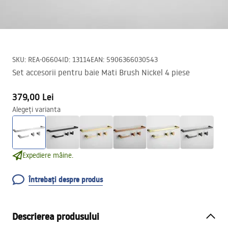
SKU
:
REA-06604
ID
:
13114
EAN
:
5906366030543
Set accesorii pentru baie Mati Brush Nickel 4 piese
379,00 Lei
Alegeți varianta
Expediere mâine.
Întrebați despre produs
Descrierea produsului