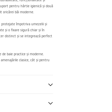
durabilitate, funcționalitate și
uport pentru hârtie igienică și două
it oricărei băi moderne.
, protejate împotriva umezelii și
e și o fixare sigură chiar și în
ter distinct și se integrează perfect
le de baie practice și moderne.
u amenajările clasice, cât și pentru