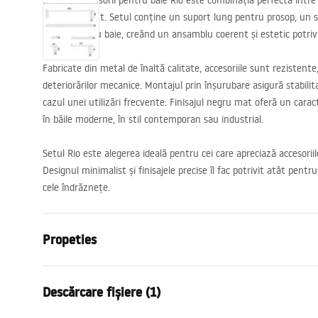
Setul de accesorii pentru baie Rio este combinația perfectă între 
design elegant. Setul conține un suport lung pentru prosop, un s
cârlige pentru baie, creând un ansamblu coerent și estetic potriv
Fabricate din metal de înaltă calitate, accesoriile sunt rezistente
deteriorărilor mecanice. Montajul prin înșurubare asigură stabilitat
cazul unei utilizări frecvente. Finisajul negru mat oferă un carac
în băile moderne, în stil contemporan sau industrial.
Setul Rio este alegerea ideală pentru cei care apreciază accesorii
Designul minimalist și finisajele precise îl fac potrivit atât pentr
cele îndrăznețe.
Propeties
Culoare
Auriu periat
Descărcare fișiere (1)
Material
Metal