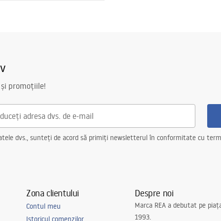
iv
 și promoțiile!
ele dvs., sunteți de acord să primiți newsletterul în conformitate cu terme
Zona clientului
Despre noi
Marca REA a debutat pe piaț
Contul meu
1993.
Istoricul comenzilor