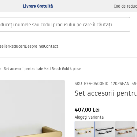
Livrare Gratuită
Cod de reduc
seller
Reduceri
Despre noi
Contact
Set accesorii pentru baie Mati Brush Gold 4 piese
SKU
:
REA-05005
ID
:
12026
EAN
:
59
Set accesorii pentr
407,00 Lei
Alegeți varianta