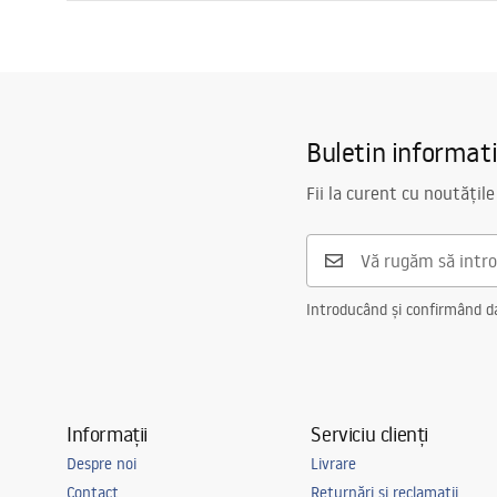
Metodă de montaj
Cu șuruburi
Condiții de garanție
Serie
Mati
Warranty_Terms_and_Conditions_Accessories_-_24.pdf
Garantie
24 luni
Buletin informat
Fii la curent cu noutățile
Introducând și confirmând dat
Informații
Serviciu clienți
Despre noi
Livrare
Contact
Returnări și reclamații