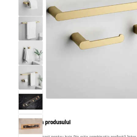
Vase WC si Bideuri
Lavoare
Cazi cu paravane
Baterii sanitare
Dusuri
Bucatarie
Accesorii și mobilier pentru baie
Descrierea produsului