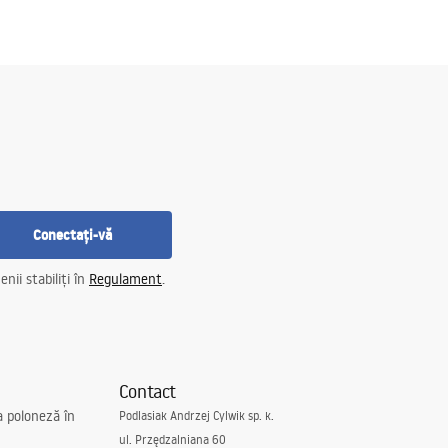
Conectați-vă
nii stabiliți în
Regulament
.
Contact
a poloneză în
Podlasiak Andrzej Cylwik sp. k.
ul. Przędzalniana 60