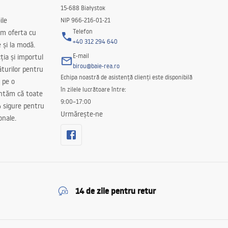
15-688 Białystok
ile
NIP 966-216-01-21
Telefon
m oferta cu
+40 312 294 640
e și la modă.
E-mail
ția și importul
birou@baie-rea.ro
ăturilor pentru
Echipa noastră de asistență clienți este disponibilă
 pe o
în zilele lucrătoare între:
antăm că toate
9:00–17:00
 sigure pentru
Urmărește-ne
onale.
14 de zile pentru retur