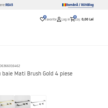
REA5
Română / RON
Blog
ere:
0
0
0,00 Lei
Favorite
Log in
Coș
:
06366016462
u baie Mati Brush Gold 4 piese