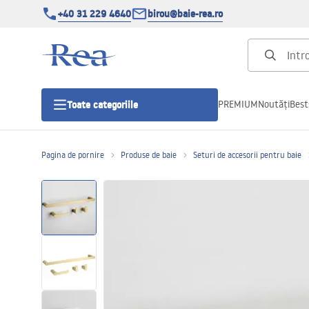
+40 31 229 4640
birou@baie-rea.ro
PREMIUM
Noutăți
Best
Toate categoriile
Pagina de pornire
Produse de baie
Seturi de accesorii pentru baie
Cabine de dus
Usi pentru cabine de dus
Cadite de dus
Rigole Liniare