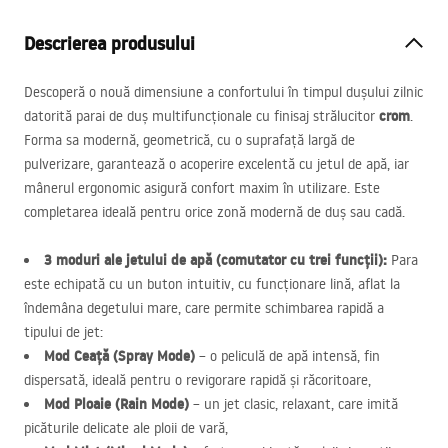
Descrierea produsului
Descoperă o nouă dimensiune a confortului în timpul dușului zilnic
crom
datorită parai de duș multifuncționale cu finisaj strălucitor
.
Forma sa modernă, geometrică, cu o suprafață largă de
pulverizare, garantează o acoperire excelentă cu jetul de apă, iar
mânerul ergonomic asigură confort maxim în utilizare. Este
completarea ideală pentru orice zonă modernă de duș sau cadă.
3 moduri ale jetului de apă (comutator cu trei funcții):
Para
este echipată cu un buton intuitiv, cu funcționare lină, aflat la
îndemâna degetului mare, care permite schimbarea rapidă a
tipului de jet:
Mod Ceață (Spray Mode)
– o peliculă de apă intensă, fin
dispersată, ideală pentru o revigorare rapidă și răcoritoare,
Mod Ploaie (Rain Mode)
– un jet clasic, relaxant, care imită
picăturile delicate ale ploii de vară,