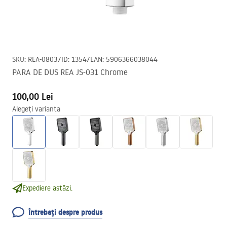
SKU
:
REA-08037
ID
:
13547
EAN
:
5906366038044
PARA DE DUS REA JS-031 Chrome
100,00 Lei
Alegeți varianta
Expediere astăzi.
Întrebați despre produs