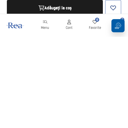
Adăugați la coș
0
0
Menu
Cont
Favorite
Coș
Buletin informativ
Fii la curent cu noutățile și promoțiile!
Conectați-vă
Introducând și confirmând datele dvs., sunteți de acord să primiți
newsletterul în conformitate cu termenii stabiliți în
Regulament
.