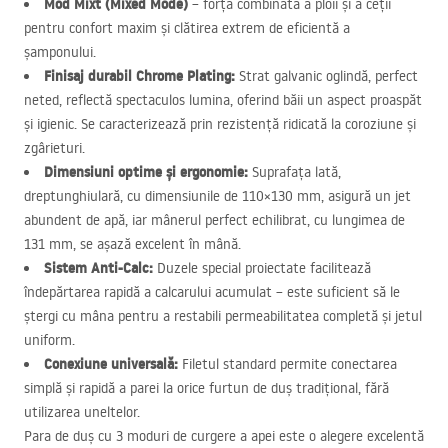
Mod Mixt (Mixed Mode)
– forța combinată a ploii și a ceții
pentru confort maxim și clătirea extrem de eficientă a
șamponului.
Finisaj durabil Chrome Plating:
Strat galvanic oglindă, perfect
neted, reflectă spectaculos lumina, oferind băii un aspect proaspăt
și igienic. Se caracterizează prin rezistență ridicată la coroziune și
zgârieturi.
Dimensiuni optime și ergonomie:
Suprafața lată,
dreptunghiulară, cu dimensiunile de 110×130 mm, asigură un jet
abundent de apă, iar mânerul perfect echilibrat, cu lungimea de
131 mm, se așază excelent în mână.
Sistem Anti-Calc:
Duzele special proiectate facilitează
îndepărtarea rapidă a calcarului acumulat – este suficient să le
ștergi cu mâna pentru a restabili permeabilitatea completă și jetul
uniform.
Conexiune universală:
Filetul standard permite conectarea
simplă și rapidă a parei la orice furtun de duș tradițional, fără
utilizarea uneltelor.
Para de duș cu 3 moduri de curgere a apei este o alegere excelentă