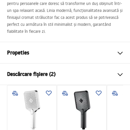
pentru persoanele care doresc să transforme un duș obișnuit într-
un spa relaxant acasă. Linia modernă, funcționalitatea avansată și
finisajul cromat strălucitor fac ca acest produs să se potrivească
perfect cu armătura în stil minimalist și modern, garantând
fiabilitate în fiecare zi.
Propeties
Culoare
Crom
Descărcare fișiere (2)
Material
Plastic, ABS
Metodă de montaj
Cu șuruburi
Pielęgnacja
Latime
110
mm
Pielęgnacja.pdf
Inalime
245
mm
Garantie
24 luni
Condiții de garanție
Warranty_Terms_and_Conditions_Accessories_-_24.pdf