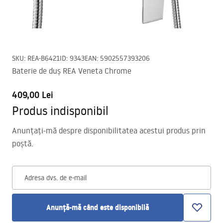
SKU
:
REA-B6421
ID
:
9343
EAN
:
5902557393206
Baterie de duș REA Veneta Chrome
409,00 Lei
Produs indisponibil
Anunțați-mă despre disponibilitatea acestui produs prin
poștă.
Adresa dvs. de e-mail
Anunță-mă când este disponibilă