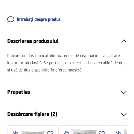
Întrebați despre produs
Descrierea produsului
Robinet de duș fabricat din materiale de cea mai înaltă calitate
într-o formă clasică. Se potrivește perfect cu fiecare cabină de duș
și ușă de duș disponibile în oferta noastră.
Propeties
Tip baterie
de dus
Descărcare fișiere (2)
Metodă de montaj
Montată pe perete
Culoare
Crom
Instrucțiuni de asamblare