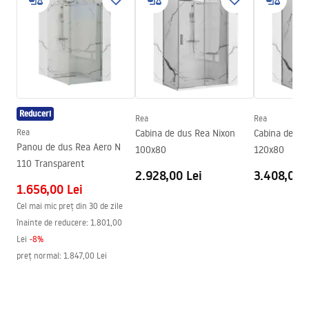
Material
Alamă, ABS
Faucet.pdf
Inalime
110
mm
Tehnologia de acoperire
Chrome plating
Condiții de garanție
Diametru pentru conectare
1/2 țoli
Warranty_Terms_and_Conditions_Faucets_-_5.pdf
Distanța dintre racorduri
150
mm
Reduceri
Garantie
5 ani
Rea
Rea
Rea
Cabina de dus Rea Nixon
Cabina de du
Panou de dus Rea Aero N
100x80
120x80
110 Transparent
2.928,00 Lei
3.408,00 
1.656,00 Lei
Cel mai mic preț din 30 de zile
înainte de reducere:
1.801,00
Lei
-
8
%
preț normal
:
1.847,00 Lei