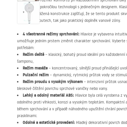
Objevte nový rozměr komfortu při každodenním sprchování díky m
která spojuje pokročilou technologii s jedinečným designem. Klas
dokonale vyvážená konstrukce zajišťují, že se tento produkt skvě
sprchových koutech, tak jako praktický doplněk vanové zóny.
4 všestranné režimy sprchování:
Hlavice je vybavena intuit
umožňuje jedním prstem změnit charakter sprchování. Vyberte s
potřebám:
Režim deště
– klasický, bohatý proud ideální pro každodenní
šamponu,
Režim masáže
– koncentrovaný, silnější proud přinášející uv
Pulzační režim
– dynamický, rytmický průtok vody se stimula
Režim proudu s vysokým výkonem
– intenzivní průtok usnad
bleskové čištění povrchu sprchové vaničky nebo vany.
Lehký a odolný materiál
ABS
:
Hlavice byla celá vyrobena z v
odolného proti vlhkosti, korozi a vysokým teplotám. Kompaktní 
během sprchování a v případě náhodného upuštění chrání povrc
prasklinami.
Odolné a estetické provedení:
Hladký dekorativní povrch dod