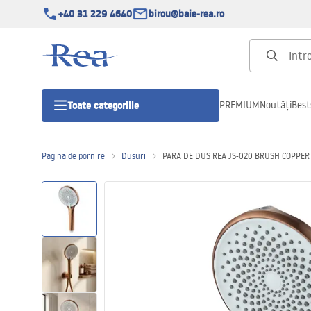
+40 31 229 4640
birou@baie-rea.ro
PREMIUM
Noutăți
Best
Toate categoriile
Pagina de pornire
Dusuri
PARA DE DUS REA JS-020 BRUSH COPPER
Cabine de dus
Usi pentru cabine de dus
Cadite de dus
Rigole Liniare