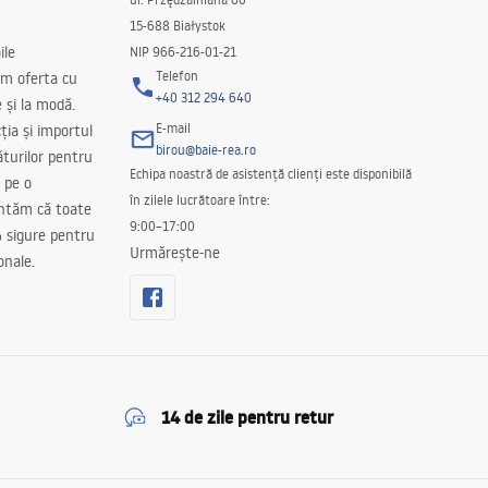
15-688 Białystok
ile
NIP 966-216-01-21
Telefon
m oferta cu
+40 312 294 640
e și la modă.
E-mail
ția și importul
birou@baie-rea.ro
ăturilor pentru
Echipa noastră de asistență clienți este disponibilă
 pe o
în zilele lucrătoare între:
antăm că toate
9:00–17:00
 sigure pentru
Urmărește-ne
onale.
14 de zile pentru retur