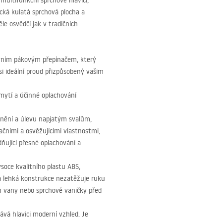
ultifunkční sprchové hlavici,
ická kulatá sprchová plocha a
le osvědčí jak v tradičních
ivním pákovým přepínačem, který
i ideální proud přizpůsobený vašim
 mytí a účinné oplachování
olnění a úlevu napjatým svalům,
čními a osvěžujícími vlastnostmi,
ňující přesné oplachování a
ysoce kvalitního plastu
ABS
,
a lehká konstrukce nezatěžuje ruku
h vany nebo sprchové vaničky před
ává hlavici moderní vzhled. Je