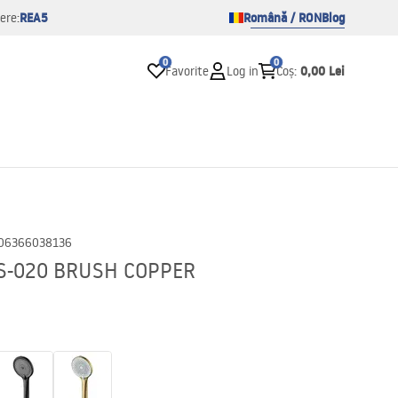
REA5
Română / RON
Blog
ere:
0
0
0,00 Lei
Favorite
Log in
Coș
:
06366038136
JS-020 BRUSH COPPER