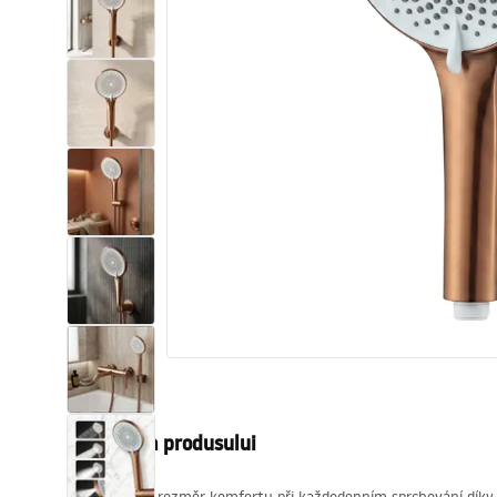
Vase WC si Bideuri
Lavoare
Cazi cu paravane
Baterii sanitare
Dusuri
Bucatarie
Accesorii și mobilier pentru baie
Descrierea produsului