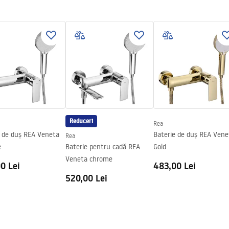
ții de garanție
nty_Terms_and_Conditions_
ories_-_24.pdf
Reduceri
Rea
e de duș REA Veneta
Baterie de duș REA Vene
Rea
e
Baterie pentru cadă REA
Gold
Veneta chrome
0 Lei
483,00 Lei
520,00 Lei