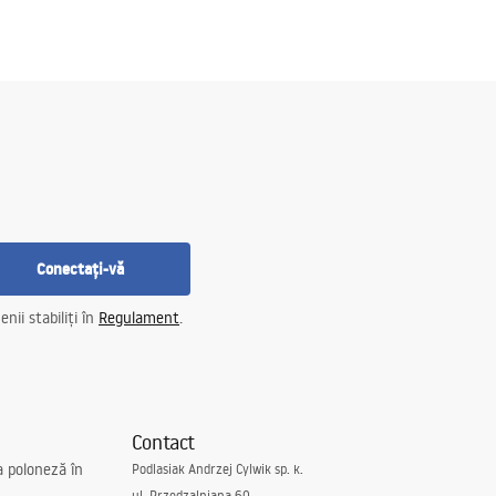
Conectați-vă
nii stabiliți în
Regulament
.
Contact
a poloneză în
Podlasiak Andrzej Cylwik sp. k.
ul. Przędzalniana 60