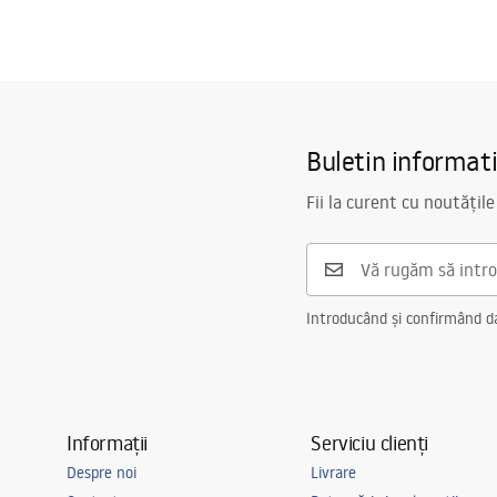
Buletin informat
Fii la curent cu noutățile
Introducând și confirmând dat
Informații
Serviciu clienți
Despre noi
Livrare