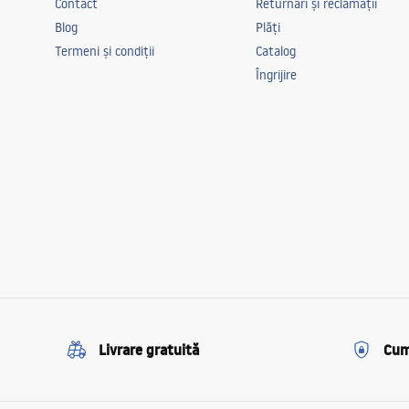
Contact
Returnări și reclamații
Blog
Plăți
Termeni și condiții
Catalog
Îngrijire
Livrare gratuită
Cum