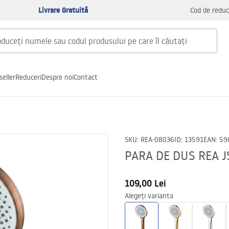
Livrare Gratuită
Cod de reduc
seller
Reduceri
Despre noi
Contact
SKU
:
REA-08036
ID
:
13591
EAN
:
59
PARA DE DUS REA 
109,00 Lei
Alegeți varianta