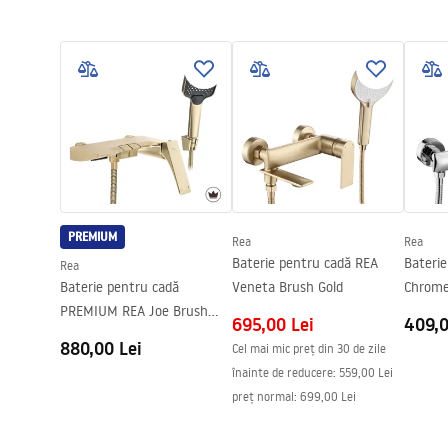
Condi
Latime
125
mm
Pielęgnacja
Warra
Pielęgnacja.pdf
Inalime
255
mm
Access
Garantie
24 luni
PREMIUM
Rea
Rea
Baterie pentru cadă REA
Bateri
Rea
Baterie pentru cadă
Veneta Brush Gold
Chrom
PREMIUM REA Joe Brush
695,00 Lei
409,0
Gold
880,00 Lei
Cel mai mic preț din 30 de zile
înainte de reducere:
559,00 Lei
preț normal
:
699,00 Lei