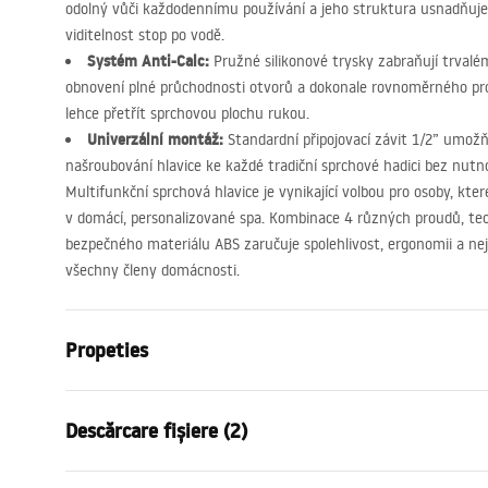
odolný vůči každodennímu používání a jeho struktura usnadňuje p
viditelnost stop po vodě.
Systém Anti-Calc:
Pružné silikonové trysky zabraňují trval
obnovení plné průchodnosti otvorů a dokonale rovnoměrného pr
lehce přetřít sprchovou plochu rukou.
Univerzální montáž:
Standardní připojovací závit 1/2” umož
našroubování hlavice ke každé tradiční sprchové hadici bez nutnos
Multifunkční sprchová hlavice je vynikající volbou pro osoby, kte
v domácí, personalizované spa. Kombinace 4 různých proudů, tec
bezpečného materiálu
ABS
zaručuje spolehlivost, ergonomii a ne
všechny členy domácnosti.
Propeties
Culoare
Cupru peria
Descărcare fișiere (2)
Material
Plastic, ABS
Metodă de montaj
Cu șuruburi