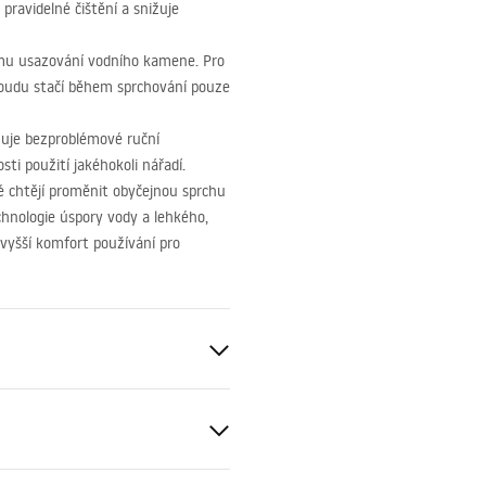
ravidelné čištění a snižuje
ému usazování vodního kamene. Pro
oudu stačí během sprchování pouze
ňuje bezproblémové ruční
ti použití jakéhokoli nářadí.
ré chtějí proměnit obyčejnou sprchu
hnologie úspory vody a lehkého,
jvyšší komfort používání pro
t