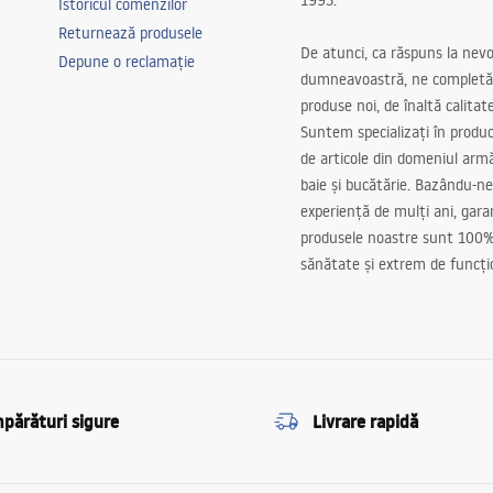
1993.
Istoricul comenzilor
Returnează produsele
De atunci, ca răspuns la nevo
Depune o reclamație
dumneavoastră, ne completă
produse noi, de înaltă calitat
Suntem specializați în produc
de articole din domeniul arm
baie și bucătărie. Bazându-ne
experiență de mulți ani, gar
produsele noastre sunt 100%
sănătate și extrem de funcți
părături sigure
Livrare rapidă