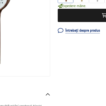
Expediere mâine.
Întrebați despre produs