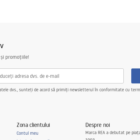
iv
 și promoțiile!
ele dvs., sunteți de acord să primiți newsletterul în conformitate cu terme
Zona clientului
Despre noi
Marca REA a debutat pe piaț
Contul meu