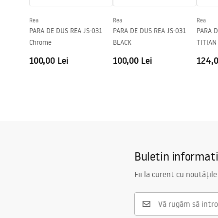
Distanța dintre racorduri
155
mm
Rea
Rea
Rea
Garantie
5 ani
PARA DE DUS REA JS-031
PARA DE DUS REA JS-031
PARA D
Chrome
BLACK
TITIAN
100,00 Lei
100,00 Lei
124,0
Buletin informat
Fii la curent cu noutățile