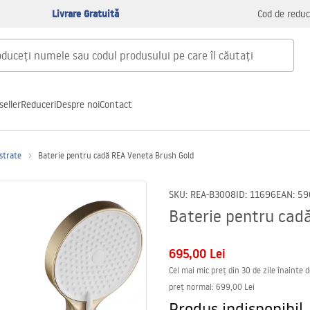
Livrare Gratuită
Cod de reduc
seller
Reduceri
Despre noi
Contact
astrate
Baterie pentru cadă REA Veneta Brush Gold
SKU
:
REA-B3008
ID
:
11696
EAN
:
59
Baterie pentru cad
695,00 Lei
Cel mai mic preț din 30 de zile înainte 
preț normal
:
699,00 Lei
Produs indisponibil