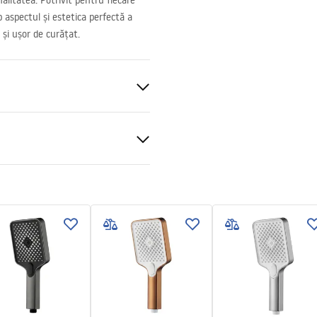
alitatea. Potrivit pentru fiecare
p aspectul și estetica perfectă a
 și ușor de curățat.
 perete
ții de garanție
nty_Terms_and_Conditions_
s_-_5.pdf