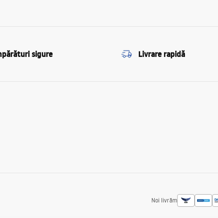
părături sigure
Livrare rapidă
Noi livrăm