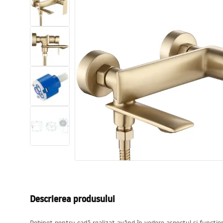
Vase WC si Bideuri
Lavoare
Cazi cu paravane
Baterii sanitare
Dusuri
Bucatarie
Accesorii și mobilier pentru baie
Descrierea produsului