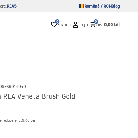
REA5
Română / RON
Blog
ere:
0
0
0,00 Lei
Favorite
Log in
Coș
:
06366014949
ă REA Veneta Brush Gold
de reducere:
559,00 Lei