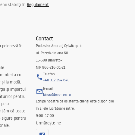
nii stabiliți în
Regulament
.
Contact
a poloneză în
Podlasiak Andrzej Cylwik sp. k.
ul. Przędzalniana 60
15-688 Białystok
ile
NIP 966-216-01-21
Telefon
m oferta cu
+40 312 294 640
e și la modă.
E-mail
ția și importul
birou@baie-rea.ro
ăturilor pentru
Echipa noastră de asistență clienți este disponibilă
 pe o
în zilele lucrătoare între:
antăm că toate
9:00–17:00
 sigure pentru
Urmărește-ne
onale.