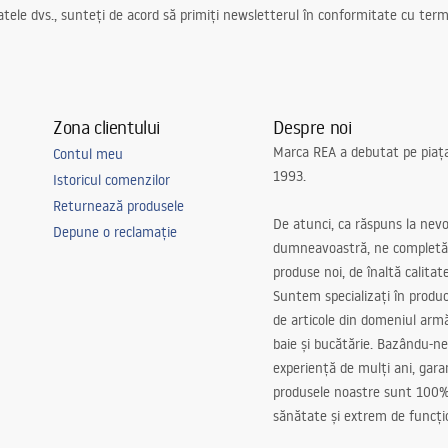
ele dvs., sunteți de acord să primiți newsletterul în conformitate cu terme
Zona clientului
Despre noi
Marca REA a debutat pe piaț
Contul meu
1993.
Istoricul comenzilor
Returnează produsele
De atunci, ca răspuns la nevo
Depune o reclamație
dumneavoastră, ne completă
produse noi, de înaltă calitat
Suntem specializați în produc
de articole din domeniul arm
baie și bucătărie. Bazându-ne
experiență de mulți ani, gar
produsele noastre sunt 100%
sănătate și extrem de funcți