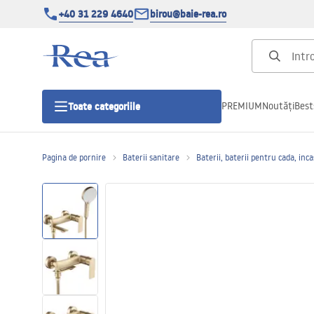
+40 31 229 4640
birou@baie-rea.ro
PREMIUM
Noutăți
Best
Toate categoriile
Pagina de pornire
Baterii sanitare
Baterii, baterii pentru cada, inc
Cabine de dus
Usi pentru cabine de dus
Cadite de dus
Rigole Liniare