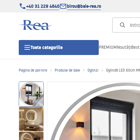
+40 31 229 4640
birou@baie-rea.ro
PREMIUM
Noutăți
Best
Toate categoriile
Pagina de pornire
Produse de baie
Oglinzi
Oglindă LED 60cm M
Cabine de dus
Usi pentru cabine de dus
Cadite de dus
Rigole Liniare