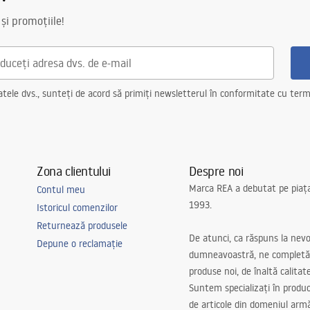
 și promoțiile!
ele dvs., sunteți de acord să primiți newsletterul în conformitate cu terme
Zona clientului
Despre noi
Marca REA a debutat pe piaț
Contul meu
1993.
Istoricul comenzilor
Returnează produsele
De atunci, ca răspuns la nevo
Depune o reclamație
dumneavoastră, ne completă
produse noi, de înaltă calitat
Suntem specializați în produc
de articole din domeniul arm