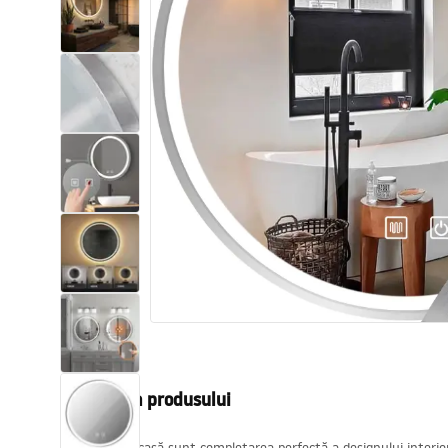
Vase WC si Bideuri
Lavoare
Cazi cu paravane
Baterii sanitare
Dusuri
Bucatarie
Accesorii și mobilier pentru baie
Descrierea produsului