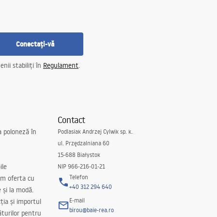
Conectați-vă
nii stabiliți în
Regulament
.
Contact
a poloneză în
Podlasiak Andrzej Cylwik sp. k.
ul. Przędzalniana 60
15-688 Białystok
ile
NIP 966-216-01-21
Telefon
m oferta cu
+40 312 294 640
e și la modă.
E-mail
ția și importul
birou@baie-rea.ro
ăturilor pentru