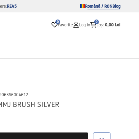
REA5
Română / RON
Blog
ere:
0
0
0,00 Lei
Favorite
Log in
Coș
:
906366004612
MMJ BRUSH SILVER