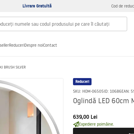
Livrare Gratuită
Cod de reduc
seller
Reduceri
Despre noi
Contact
MJ BRUSH SILVER
Reduceri
SKU
:
HOM-06505
ID
:
10686
EAN
:
5
Oglindă LED 60cm 
639,00 Lei
Expediere poimâine.