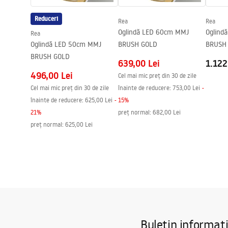
Putere
12
W
Reduceri
Rea
Rea
Garantie
24 luni
Oglindă LED 60cm MMJ
Oglind
Rea
Oglindă LED 50cm MMJ
BRUSH GOLD
BRUSH
BRUSH GOLD
639,00 Lei
1.122
496,00 Lei
Cel mai mic preț din 30 de zile
Cel mai mic preț din 30 de zile
înainte de reducere:
753,00 Lei
-
înainte de reducere:
625,00 Lei
-
15
%
21
%
preț normal
:
682,00 Lei
preț normal
:
625,00 Lei
Buletin informat