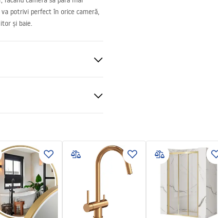
or, făcând camera să pară mai
va potrivi perfect în orice cameră,
tor și baie.