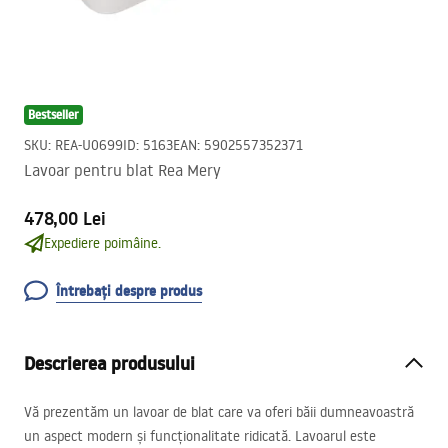
Bestseller
SKU
:
REA-U0699
ID
:
5163
EAN
:
5902557352371
Lavoar pentru blat Rea Mery
478,00 Lei
Expediere poimâine.
Întrebați despre produs
Descrierea produsului
Vă prezentăm un lavoar de blat care va oferi băii dumneavoastră
un aspect modern și funcționalitate ridicată. Lavoarul este