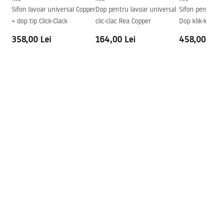
Condiții de garanție
Sifon lavoar universal Copper
Dop pentru lavoar universal
Sifon pentru 
Preaplin
Da
Warranty_Terms_and_Conditions_Basins_-_5.pdf
+ dop tip Click-Clack
clic-clac Rea Copper
Dop klik-kla
Orificiu pentru preaplin
Da Nu
MAT
358,00 Lei
164,00 Lei
458,00 Le