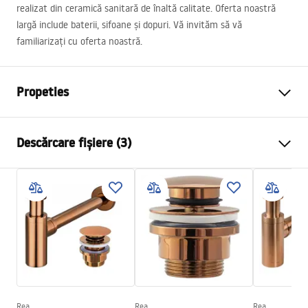
realizat din ceramică sanitară de înaltă calitate. Oferta noastră
largă include baterii, sifoane și dopuri. Vă invităm să vă
familiarizați cu oferta noastră.
Propeties
Metodă de montaj
De blat
Descărcare fișiere (3)
Material
Ceramică sanitară
Culoare
Alb
Instrucțiuni de asamblare
Finisaj
Lucios
Basin.pdf
Lungime
505
mm
Latime
250
mm
Deklaracja Właściwości Użytkowych
Inalime
140
mm
MERY Deklaracja.pdf
Adâncime
110
mm
Formă
Dreptunghiular
Rea
Rea
Rea