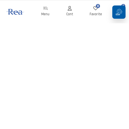
0
0
Menu
Cont
Favorite
Coș
Buletin informativ
Fii la curent cu noutățile și promoțiile!
Conectați-vă
Introducând și confirmând datele dvs., sunteți de acord să primiți
newsletterul în conformitate cu termenii stabiliți în
Regulament
.