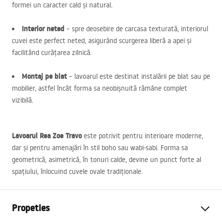
formei un caracter cald și natural.
Interior neted
– spre deosebire de carcasa texturată, interiorul
cuvei este perfect neted, asigurând scurgerea liberă a apei și
facilitând curățarea zilnică.
Montaj pe blat
– lavoarul este destinat instalării pe blat sau pe
mobilier, astfel încât forma sa neobișnuită rămâne complet
vizibilă.
Lavoarul Rea Zoe Travo
este potrivit pentru interioare moderne,
dar și pentru amenajări în stil boho sau wabi-sabi. Forma sa
geometrică, asimetrică, în tonuri calde, devine un punct forte al
spațiului, înlocuind cuvele ovale tradiționale.
Propeties