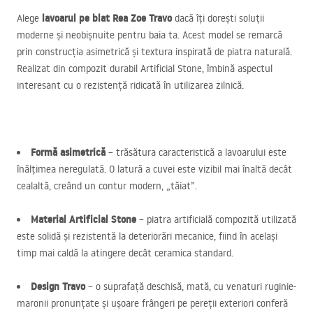
lavoarul pe blat Rea Zoe Travo
Alege
dacă îți dorești soluții
moderne și neobișnuite pentru baia ta. Acest model se remarcă
prin construcția asimetrică și textura inspirată de piatra naturală.
Realizat din compozit durabil Artificial Stone, îmbină aspectul
interesant cu o rezistență ridicată în utilizarea zilnică.
Formă asimetrică
– trăsătura caracteristică a lavoarului este
înălțimea neregulată. O latură a cuvei este vizibil mai înaltă decât
cealaltă, creând un contur modern, „tăiat”.
Material Artificial Stone
– piatra artificială compozită utilizată
este solidă și rezistentă la deteriorări mecanice, fiind în același
timp mai caldă la atingere decât ceramica standard.
Design Travo
– o suprafață deschisă, mată, cu venaturi ruginie-
maronii pronunțate și ușoare frângeri pe pereții exteriori conferă