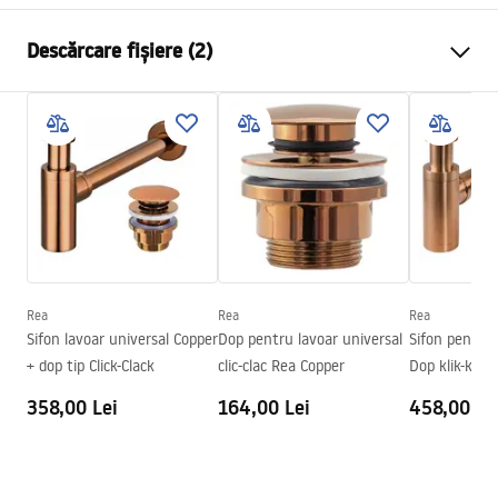
Metodă de montaj
De blat
Descărcare fișiere (2)
Material
Artificial Stone (piatră
compozită)
Instrucțiuni de asamblare
Culoare
Bej, Imitație piatră
Basin.pdf
Finisaj
Mat
Lungime
590
mm
Condiții de garanție
Latime
380
mm
Warranty_Terms_and_Conditions_Basins_-_5.pdf
Inalime
170
mm
Adâncime
110
mm
Rea
Rea
Rea
Formă
Oval, Asimetric
Sifon lavoar universal Copper
Dop pentru lavoar universal
Sifon pentru 
+ dop tip Click-Clack
clic-clac Rea Copper
Dop klik-kla
Preaplin
Da Nu
MAT
358,00 Lei
164,00 Lei
458,00 Le
Orificiu pentru preaplin
Da Nu