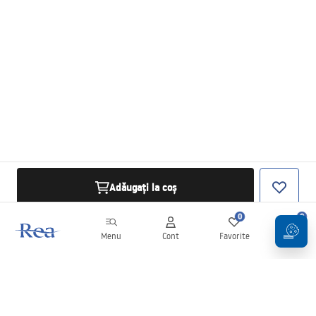
Adăugați la coș
0
0
Menu
Cont
Favorite
Coș
Buletin informativ