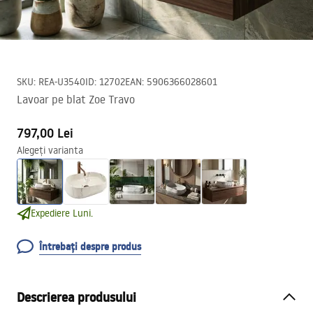
SKU
:
REA-U3540
ID
:
12702
EAN
:
5906366028601
Lavoar pe blat Zoe Travo
797,00 Lei
Alegeți varianta
Expediere Luni.
Întrebați despre produs
Descrierea produsului