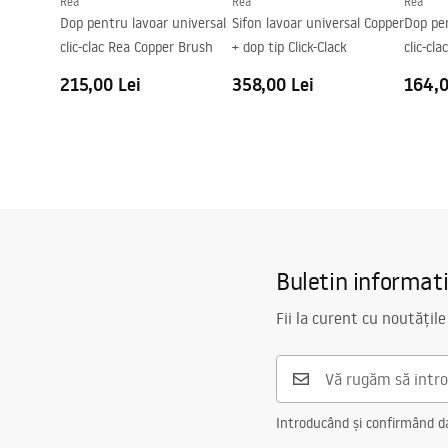
Rea
Rea
Rea
Orificiu pentru preaplin
Da Nu
Dop pentru lavoar universal
Sifon lavoar universal Copper
Dop pen
clic-clac Rea Copper Brush
+ dop tip Click-Clack
clic-cl
215,00 Lei
358,00 Lei
164,0
Buletin informat
Fii la curent cu noutățile
Introducând și confirmând dat