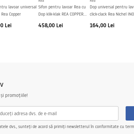
Rea
Rea
tru lavoar universal
Sifon pentru lavoar Rea cu
Dop universal pentru lav
ac Rea Copper
Dop klik-klak REA COPPER
click-clack Rea Nichel IN
MAT
0 Lei
458,00 Lei
164,00 Lei
iv
 și promoțiile!
ele dvs., sunteți de acord să primiți newsletterul în conformitate cu terme