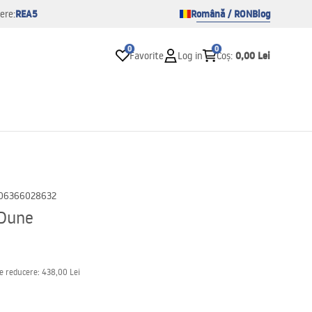
REA5
Română / RON
Blog
ere:
0
0
0,00 Lei
Favorite
Log in
Coș
:
06366028632
 Dune
de reducere:
438,00 Lei