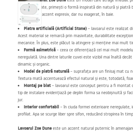
Lavoarul pe blat Zoe Dune
este un model care atrage imediat priv
perfect regulate, primești o formă inspirată din natură și piatră 
îți dorești un accent expresiv, dar nu exagerat, în baie.
Piatra artificială (Artificial Stone)
– lavoarul este realizat d
Acest material se remarcă prin masivitate, durabilitate excepționa
mecanice. În plus, este plăcut la atingere și menține mai mult 
Formă asimetrică
– ceea ce diferențiază cel mai mult model
neregulată. Una dintre laturile cuvei este vizibil mai înaltă decât
dinamic și organic.
Model de piatră naturală
– suprafața are un finisaj mat cu ner
Textura mată accentuează efectul natural și este, totodată, foarte
Montaj pe blat
– lavoarul este conceput pentru a fi montat di
tip de instalare evidențiază pe deplin forma sa neobișnuită și fac
jur.
Interior confortabil
– în ciuda formei exterioare neregulate, i
profilat. Apa se scurge liber spre sifon, reducând stropirea în timpu
Lavoarul Zoe Dune
este un accent natural puternic în amenajare.