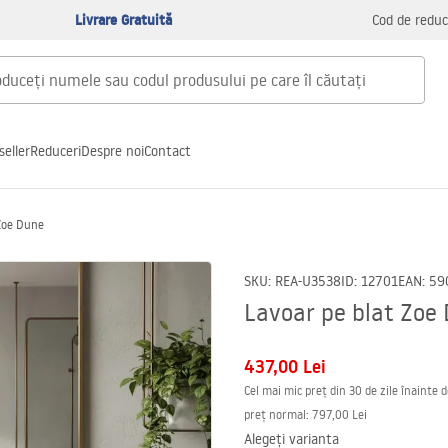
Livrare Gratuită
Cod de reduc
seller
Reduceri
Despre noi
Contact
 Zoe Dune
SKU
:
REA-U3538
ID
:
12701
EAN
:
59
Lavoar pe blat Zoe
437,00 Lei
Cel mai mic preț din 30 de zile înainte 
preț normal
:
797,00 Lei
Alegeți varianta