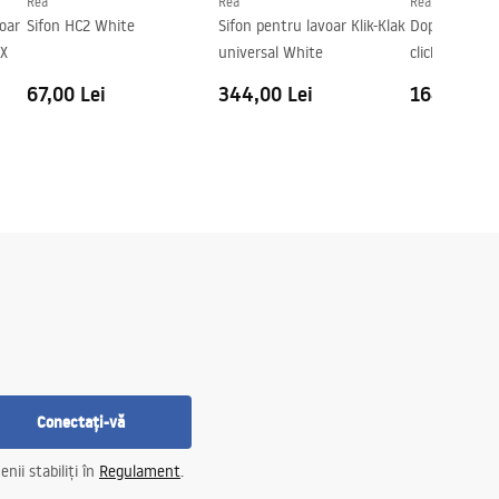
Rea
Rea
Rea
oar
Sifon HC2 White
Sifon pentru lavoar Klik-Klak
Dop universal
OX
universal White
click-clack R
67,00 Lei
344,00 Lei
164,00 Le
Conectați-vă
nii stabiliți în
Regulament
.