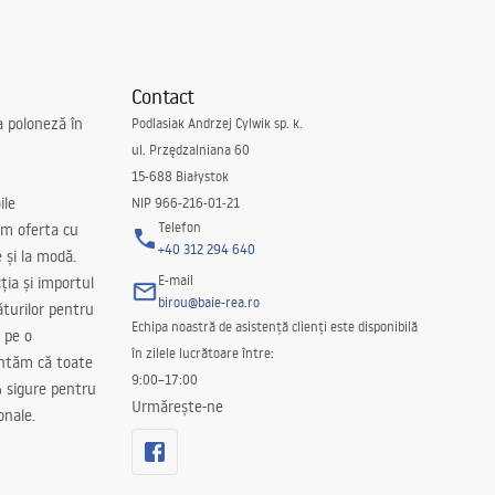
Contact
a poloneză în
Podlasiak Andrzej Cylwik sp. k.
ul. Przędzalniana 60
15-688 Białystok
ile
NIP 966-216-01-21
Telefon
m oferta cu
+40 312 294 640
e și la modă.
E-mail
ția și importul
birou@baie-rea.ro
ăturilor pentru
Echipa noastră de asistență clienți este disponibilă
 pe o
în zilele lucrătoare între:
antăm că toate
9:00–17:00
 sigure pentru
Urmărește-ne
onale.