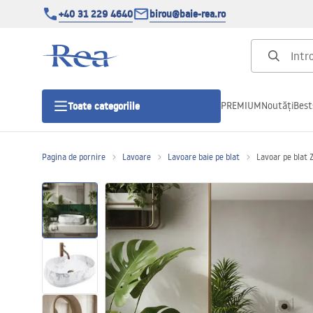
+40 31 229 4640
birou@baie-rea.ro
PREMIUM
Noutăți
Best
Toate categoriile
Pagina de pornire
Lavoare
Lavoare baie pe blat
Lavoar pe blat
Cabine de dus
Usi pentru cabine de dus
Cadite de dus
Rigole Liniare