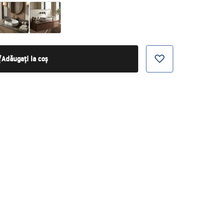
Adăugați la coș