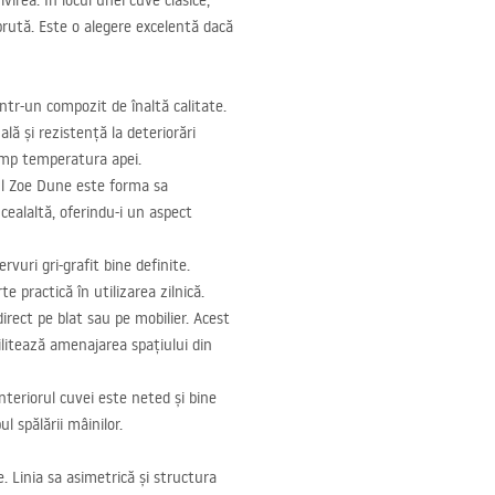
irea. În locul unei cuve clasice,
brută. Este o alegere excelentă dacă
intr-un compozit de înaltă calitate.
lă și rezistență la deteriorări
timp temperatura apei.
ul Zoe Dune este forma sa
 cealaltă, oferindu-i un aspect
vuri gri-grafit bine definite.
 practică în utilizarea zilnică.
rect pe blat sau pe mobilier. Acest
ilitează amenajarea spațiului din
nteriorul cuvei este neted și bine
l spălării mâinilor.
 Linia sa asimetrică și structura