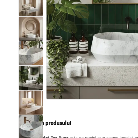
Vase WC si Bideuri
Lavoare
Cazi cu paravane
Baterii sanitare
Dusuri
Bucatarie
Accesorii și mobilier pentru baie
Descrierea produsului