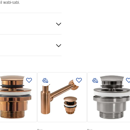
l wabi-sabi.
tone (piatră compozită)
ră, Gri
ții de garanție
nty_Terms_and_Conditions_
_-_5.pdf
ric