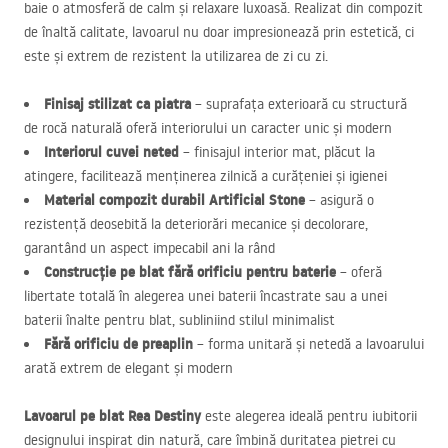
baie o atmosferă de calm și relaxare luxoasă. Realizat din compozit
de înaltă calitate, lavoarul nu doar impresionează prin estetică, ci
este și extrem de rezistent la utilizarea de zi cu zi.
Finisaj stilizat ca piatra
– suprafața exterioară cu structură
de rocă naturală oferă interiorului un caracter unic și modern
Interiorul cuvei neted
– finisajul interior mat, plăcut la
atingere, facilitează menținerea zilnică a curățeniei și igienei
Material compozit durabil Artificial Stone
– asigură o
rezistență deosebită la deteriorări mecanice și decolorare,
garantând un aspect impecabil ani la rând
Construcție pe blat fără orificiu pentru baterie
– oferă
libertate totală în alegerea unei baterii încastrate sau a unei
baterii înalte pentru blat, subliniind stilul minimalist
Fără orificiu de preaplin
– forma unitară și netedă a lavoarului
arată extrem de elegant și modern
Lavoarul pe blat Rea Destiny
este alegerea ideală pentru iubitorii
designului inspirat din natură, care îmbină duritatea pietrei cu