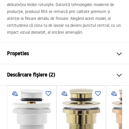
delicatețea liniilor rotunjite. Datorită tehnologiilor moderne de
producție, produsul
REA
se remarcă prin calitate premium și
atenție la fiecare detaliu de finisare. Alegând acest model, ai
certitudinea că zona ta de lavoar va deveni punctul central, cu un
impact vizual deosebit, al oricărei amenajări.
Propeties
Metodă de montaj
De blat
Descărcare fișiere (2)
Material
Artificial Stone (piatră
compozită)
Instrucțiuni de asamblare
Culoare
Alb, Ecru, Imitație piatră
Basin.pdf
Finisaj
Mat
Lungime
390
mm
Condiții de garanție
Latime
390
mm
Warranty_Terms_and_Conditions_Basins_-_5.pdf