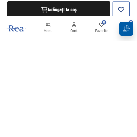
Adăugați la coș
0
0
Menu
Cont
Favorite
Coș
Buletin informativ
Fii la curent cu noutățile și promoțiile!
Conectați-vă
Introducând și confirmând datele dvs., sunteți de acord să primiți
newsletterul în conformitate cu termenii stabiliți în
Regulament
.