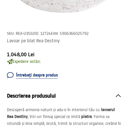
SKU
:
REA-U3502
ID
:
12724
EAN
:
5906366025792
Lavoar pe blat Rea Destiny
1.048,00 Lei
Expediere astăzi.
Întrebați despre produs
Descrierea produsului
lavoarul
Descoperă armonia naturii și adu-o în interiorul tău cu
Rea Destiny
piatra
, într-un finisaj special ce imită
. Forma sa
rotundă și linia simplă, brută, trimit la structuri organice, creând în